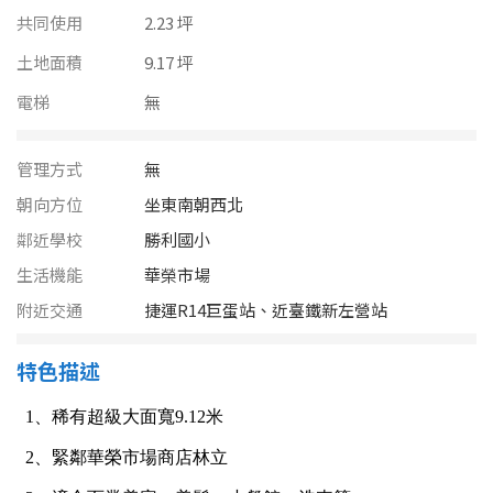
南投縣
共同使用
2.23 坪
不拘
20坪以下
雲林縣
土地面積
9.17 坪
20~30 坪
30~40 坪
電梯
無
嘉義市
40~50 坪
50~60 坪
嘉義縣
管理方式
無
60~70 坪
70~80 坪
台南市
朝向方位
坐東南朝西北
鄰近學校
勝利國小
高雄市
80坪以上
生活機能
華榮市場
澎湖縣
附近交通
捷運R14巨蛋站、近臺鐵新左營站
~
坪
屏東縣
特色描述
樓層
台東縣
不拘
地下室
花蓮縣