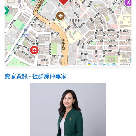
屋齡
不拘
5 年以下
5-10 年
10-20 年
20-30 年
30-40 年
Leaflet
|
©
OpenStreetMap
contributors
賣家資訊 - 社群房仲專家
40 年以上
售價