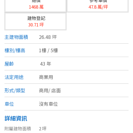
總價
參考單價
台北市
1468 萬
47.8 萬/坪
基隆市
建物登記
30.71 坪
新北市
主建物面積
26.48 坪
宜蘭縣
樓別/樓高
1樓 / 5樓
類型(可複選)
桃園市
屋齡
43 年
不拘
公寓
電梯大樓
套房
新竹市
法定用途
商業用
別墅
透天厝
樓中樓
華廈
新竹縣
形式/類型
商用/
店面
農舍
辦公
店面
工廠
苗栗縣
車位
沒有車位
台中市
廠辦
倉庫
土地
其他
詳細資訊
彰化縣
附屬建物面積
2 坪
坪數