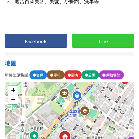
1樓
2樓
金門連江
3樓
4樓
5~10樓
11~20樓
Facebook
Line
21樓以上
地圖
~
樓
周邊生活機能
交通
學校
醫療
公園
運動場館
格局
+
−
不拘
1房
2房
3房
4房
5房以上