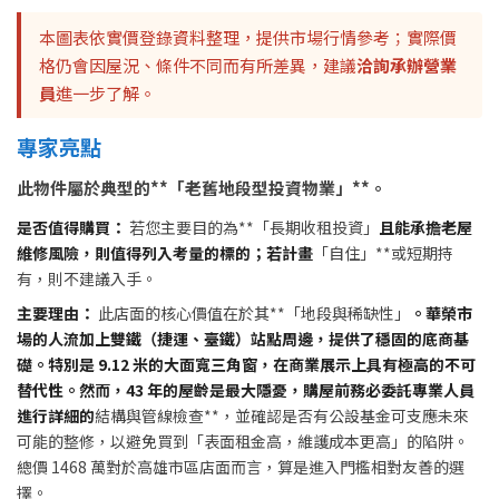
本圖表依實價登錄資料整理，提供市場行情參考；實際價
格仍會因屋況、條件不同而有所差異，建議
洽詢承辦營業
員
進一步了解。
專家亮點
此物件屬於典型的**「老舊地段型投資物業」**。
是否值得購買：
若您主要目的為**「長期收租投資」
且能承擔老屋
維修風險，則值得列入考量的標的；若計畫
「自住」**或短期持
有，則不建議入手。
主要理由：
此店面的核心價值在於其**「地段與稀缺性」
。華榮市
場的人流加上雙鐵（捷運、臺鐵）站點周邊，提供了穩固的底商基
礎。特別是 9.12 米的大面寬三角窗，在商業展示上具有極高的不可
替代性。然而，43 年的屋齡是最大隱憂，購屋前務必委託專業人員
進行詳細的
結構與管線檢查**，並確認是否有公設基金可支應未來
可能的整修，以避免買到「表面租金高，維護成本更高」的陷阱。
總價 1468 萬對於高雄市區店面而言，算是進入門檻相對友善的選
擇。