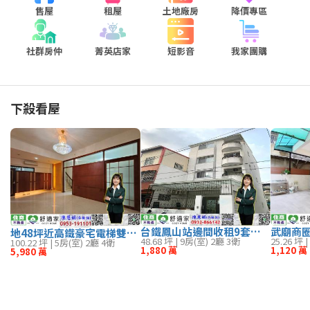
南部縣市
售屋
租屋
土地廠房
降價專區
高雄市
台南市
嘉義市
嘉義縣
社群房仲
菁英店家
短影音
我家團購
屏東縣
東部縣市
下殺看屋
台東縣
花蓮縣
澎湖縣
金門連江
不限
全台灣
武廟商
台鐵鳳山站邊間收租9套房 高雄地產顧問
地48坪近高鐵豪宅電梯雙車墅 高雄地產顧問
25.26 坪 
48.68 坪 | 9房(室) 2廳 3衛
100.22 坪 | 5房(室) 2廳 4衛
1,120 萬
1,880 萬
5,980 萬