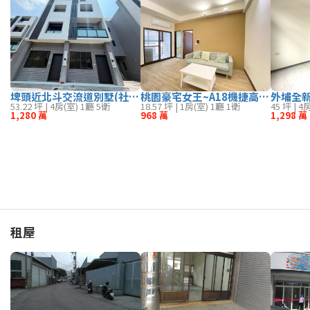
埤頭近北斗交流道別墅(社區最便宜)
桃園豪宅女王~A18機捷高鐵 SOHO族一房一廳
外埔全
53.22 坪 | 4房(室) 1廳 5衛
18.57 坪 | 1房(室) 1廳 1衛
45 坪 | 4
1,280 萬
968 萬
1,298 萬
租屋