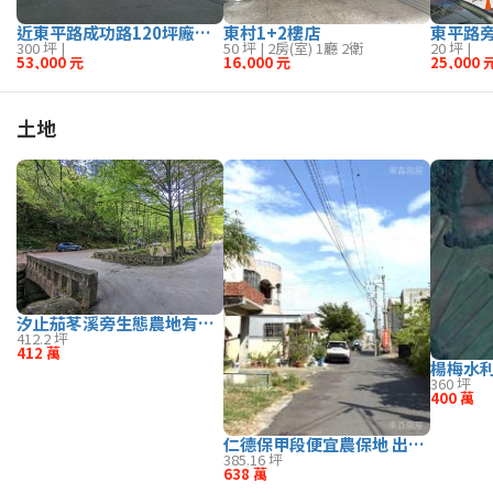
近東平路成功路120坪廠房(地300坪)
東村1+2樓店
東平路旁
300 坪 |
50 坪 | 2房(室) 1廳 2衛
20 坪 |
53,000 元
16,000 元
25,000 
土地
汐止茄苳溪旁生態農地有多筆 汐止買賣房屋
412.2 坪
412 萬
楊梅水
360 坪
400 萬
仁德保甲段便宜農保地 出價談
385.16 坪
638 萬