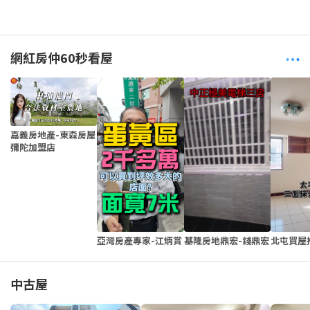
網紅房仲60秒看屋
嘉義房地產-東森房屋
彌陀加盟店
亞灣房產專家-江炳賞
基隆房地鼎宏-錢鼎宏
北屯買屋
中古屋