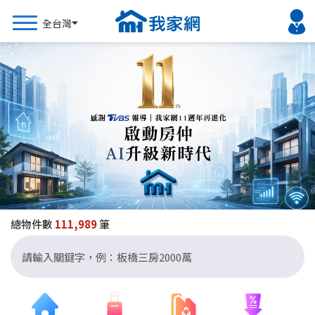
我家網 - 台灣買屋賣屋租屋
全台灣
當前定位縣市
全台灣
北部縣市
台北市
新北市
桃園市
新竹市
新竹縣
宜蘭縣
基隆市
中部縣市
總物件數
111,989
筆
台中市
彰化縣
雲林縣
苗栗縣
南投縣