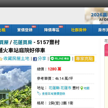
出租
實價登錄
降價專區
社群房仲
房市
花
/
-
5157豐村
買屋
花蓮買房
蓮火車站庭院好停車
收藏房屋土地
|
分享
|
|
專家亮點
1280 萬
總價：
參考單價：46.14 萬/坪
地址：
花蓮縣
花蓮市
豐村
地圖
🏷️
查看區域實價登錄
格局： 2房(室) 2廳 1衛