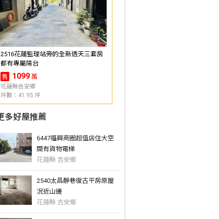
2516花蓮監理站旁的全新透天三套房
都有專屬陽台
1099
萬
售
花蓮縣吉安鄉
坪數：41.95 坪
更多好屋推薦
6447福興商圈超值店住大空
間有貨物電梯
花蓮縣 吉安鄉
2540太昌靜巷復古平房原屋
況近山邊
花蓮縣 吉安鄉