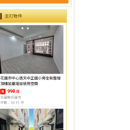
主打物件
花蓮市中心透天中正國小旁全新整理
頂樓加蓋增加使用空間
998
萬
售
花蓮縣花蓮市
坪數：50.91 坪