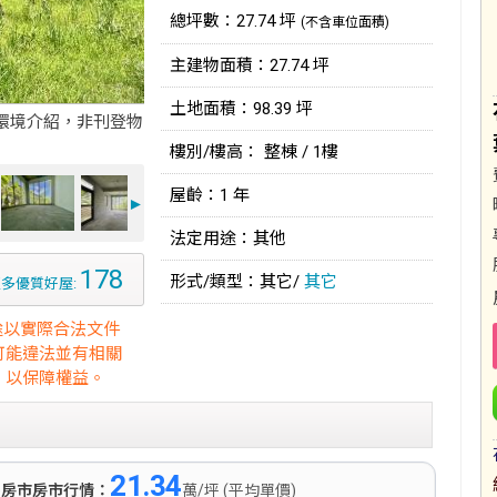
總坪數：27.74 坪
(不含車位面積)
主建物面積：27.74 坪
土地面積：98.39 坪
環境介紹，非刊登物
樓別/樓高： 整棟 / 1樓
屋齡：1 年
►
法定用途：其他
178
形式/類型：其它/
其它
多優質好屋:
途以實際合法文件
可能違法並有相關
，以保障權益。
21.34
)
房市房市行情：
萬/坪 (平均單價)