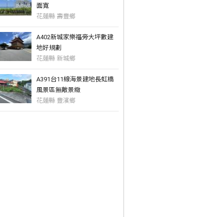
面寬
花蓮縣 壽豐鄉
A402新城家樂福旁大坪數建
地好規劃
花蓮縣 新城鄉
A391台11線海景建地長虹橋
風景區無敵景緻
花蓮縣 豐濱鄉