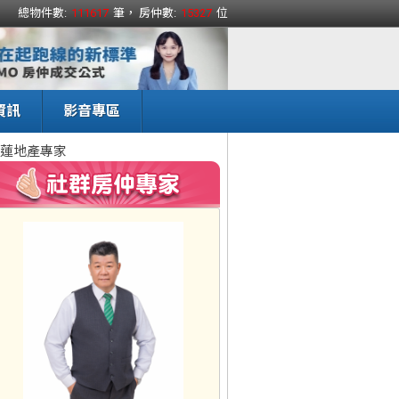
總物件數:
111617
筆， 房仲數:
15327
位
資訊
影音專區
蓮地產專家