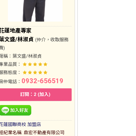
花蓮地產專家
葉文盛/林淑貞
(仲介，收取服務
費)
暱稱：
葉文盛/林淑貞
專業品質：
服務態度：
0932-656519
房仲電話：
訂閱：2 (加入)
花蓮國聯商校 加盟店
經紀業名稱: 鼎宏不動產有限公司