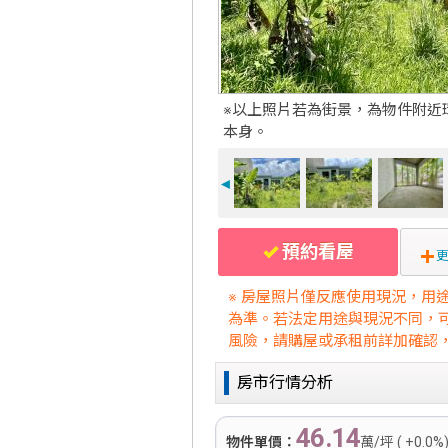
※以上照片若為街景，為物件附近
本身。
◄
預約看屋
更
※ 房屋照片僅反應使用現況，用
為準。若法定用途與現況不同，
風險，請購屋或承租前詳加確認
房市行情分析
46.14
物件單價：
萬/坪 ( +0.0%