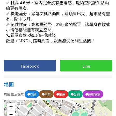
1樓
2樓
金門連江
3樓
4樓
5~10樓
11~20樓
21樓以上
~
樓
Facebook
Line
格局
地圖
不拘
1房
周邊生活機能
交通
學校
醫療
公園
運動場館
2房
3房
+
4房
5房以上
−