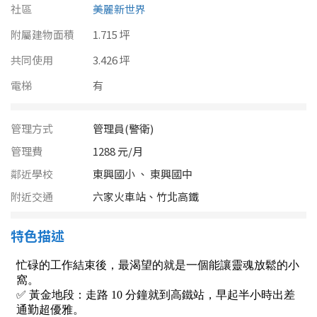
南投縣
社區
美麗新世界
不拘
20坪以下
附屬建物面積
雲林縣
1.715 坪
20~30 坪
30~40 坪
共同使用
3.426 坪
嘉義市
電梯
有
40~50 坪
50~60 坪
嘉義縣
60~70 坪
70~80 坪
管理方式
管理員(警衛)
台南市
管理費
1288 元/月
高雄市
80坪以上
鄰近學校
東興國小 、 東興國中
澎湖縣
附近交通
六家火車站、竹北高鐵
~
坪
屏東縣
特色描述
樓層
台東縣
不拘
地下室
花蓮縣