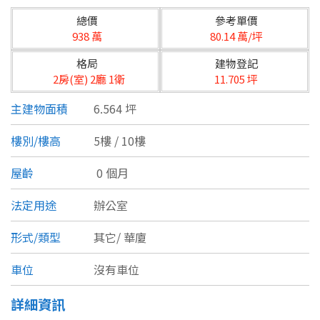
台北市
總價
參考單價
基隆市
938 萬
80.14 萬/坪
格局
建物登記
新北市
2房(室) 2廳 1衛
11.705 坪
宜蘭縣
主建物面積
6.564 坪
類型(可複選)
桃園市
樓別/樓高
5樓 / 10樓
不拘
公寓
電梯大樓
套房
新竹市
屋齡
0 個月
別墅
透天厝
樓中樓
華廈
新竹縣
法定用途
辦公室
農舍
辦公
店面
工廠
苗栗縣
形式/類型
其它/
華廈
台中市
廠辦
倉庫
土地
其他
車位
沒有車位
彰化縣
詳細資訊
坪數