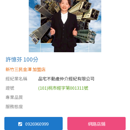
許憶芬 100分
新竹三民金澤 加盟店
經紀業名稱
品宅不動產仲介經紀有限公司
證號
(101)桃市經字第001311號
專業品質
服務態度
0926960999
網路店鋪