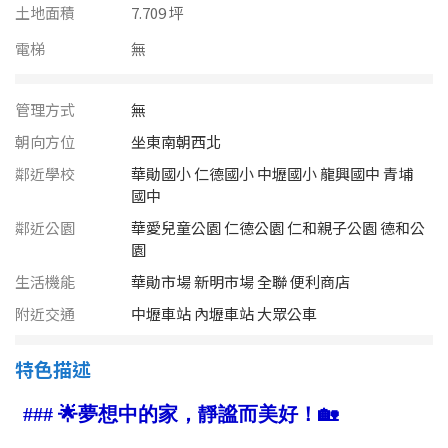
南投縣
土地面積
7.709 坪
不拘
20坪以下
電梯
雲林縣
無
20~30 坪
30~40 坪
嘉義市
管理方式
無
40~50 坪
50~60 坪
嘉義縣
朝向方位
坐東南朝西北
鄰近學校
華勛國小 仁德國小 中壢國小 龍興國中 青埔
60~70 坪
70~80 坪
台南市
國中
鄰近公園
華愛兒童公園 仁德公園 仁和親子公園 德和公
高雄市
80坪以上
園
澎湖縣
生活機能
華勛市場 新明市場 全聯 便利商店
~
坪
附近交通
中壢車站 內壢車站 大眾公車
屏東縣
樓層
台東縣
特色描述
不拘
地下室
花蓮縣