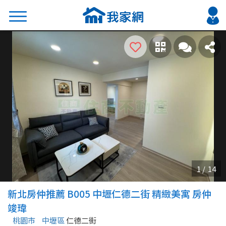
搜尋
熱門關鍵字
2026 台北降價好屋限量釋出
2026 新北降價好屋限量釋出
2026 台中降價好屋限量釋出
2026 台南降價好屋限量釋出
2026 高雄降價好屋限量釋出
縣市
區域
新北房仲推薦 B005 中壢仁德二街 精緻美寓 房仲
不限
不限
竣瑋
桃園市
中壢區
仁德二街