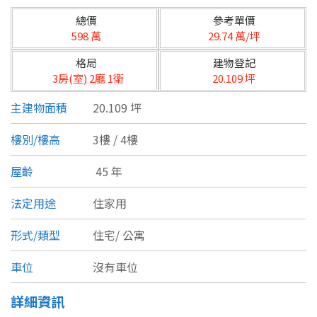
台北市
總價
參考單價
基隆市
598 萬
29.74 萬/坪
格局
建物登記
新北市
3房(室) 2廳 1衛
20.109 坪
宜蘭縣
主建物面積
20.109 坪
類型(可複選)
桃園市
樓別/樓高
3樓 / 4樓
不拘
公寓
電梯大樓
套房
新竹市
屋齡
45 年
別墅
透天厝
樓中樓
華廈
新竹縣
法定用途
住家用
農舍
辦公
店面
工廠
苗栗縣
形式/類型
住宅/
公寓
台中市
廠辦
倉庫
土地
其他
車位
沒有車位
彰化縣
詳細資訊
坪數