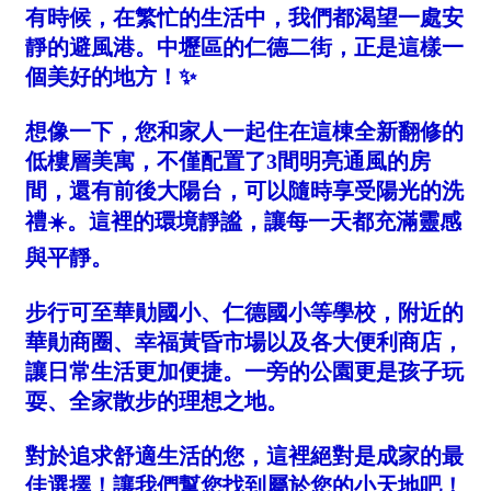
1樓
2樓
金門連江
3樓
4樓
5~10樓
11~20樓
21樓以上
~
樓
格局
不拘
1房
2房
3房
4房
5房以上