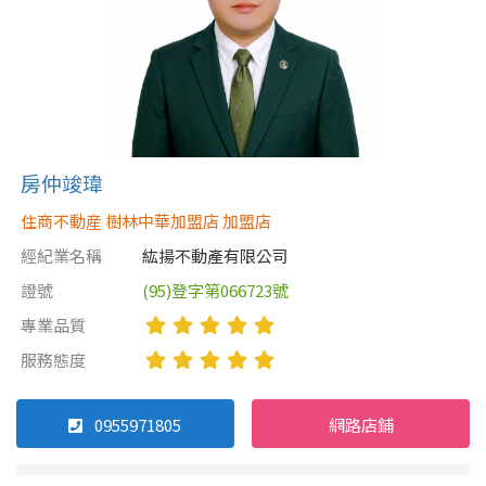
房仲竣瑋
住商不動産 樹林中華加盟店 加盟店
經紀業名稱
紘揚不動產有限公司
證號
(95)登字第066723號
專業品質
服務態度
0955971805
網路店鋪