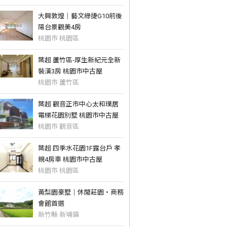
大興敦煌｜藝文綠捷G10前後
陽台景觀美4房
桃園市 桃園區
葉超 蘆竹區-厚生新紀元全新
裝潢3房 桃園市中古屋
桃園市 蘆竹區
葉超 觀音正市中心太和璞居
電梯花園別墅 桃園市中古屋
桃園市 觀音區
葉超 四季水花園1F露台戶 孝
親4房車 桃園市中古屋
桃園市 桃園區
黃梨園豪墅｜休閒莊園・商務
會館首選
新竹縣 新埔鎮