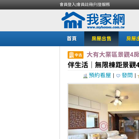
會員登入
|
會員註冊
|
刊登服務
首頁
房屋出售
房屋
大有大業區景觀4
伴生活｜無限棟距景觀
預約看屋
|
發問
|