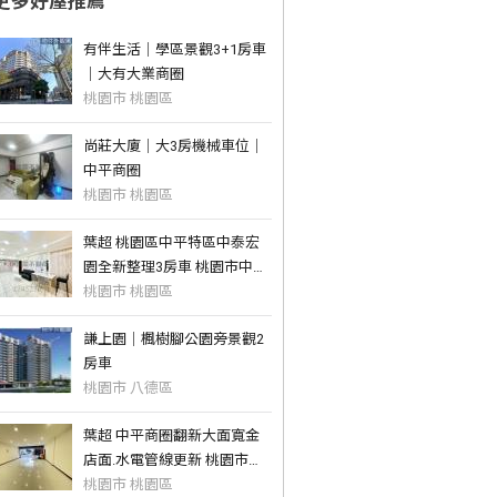
更多好屋推薦
有伴生活｜學區景觀3+1房車
｜大有大業商圈
桃園市 桃園區
尚莊大廈｜大3房機械車位｜
中平商圈
桃園市 桃園區
葉超 桃園區中平特區中泰宏
園全新整理3房車 桃園市中古
屋
桃園市 桃園區
謙上園｜楓樹腳公園旁景觀2
房車
桃園市 八德區
葉超 中平商圈翻新大面寬金
店面.水電管線更新 桃園市中
古屋
桃園市 桃園區