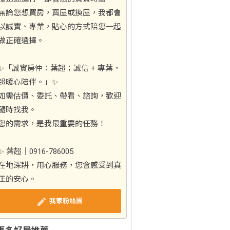
無論您想買房，賣屋或換屋，我都會
以誠實、專業，貼心的方式陪您一起
做正確選擇。
✨「誠實房仲：葉超；誠信 + 專葉，
超暖心陪伴。」✨
如需估價、委託、帶看、諮詢，歡迎
隨時找我。
您的需求，是我最重要的任務！
✨ 葉超｜0916-786005
在地深耕，用心服務，您會感受到真
正的安心。
我家粉絲團