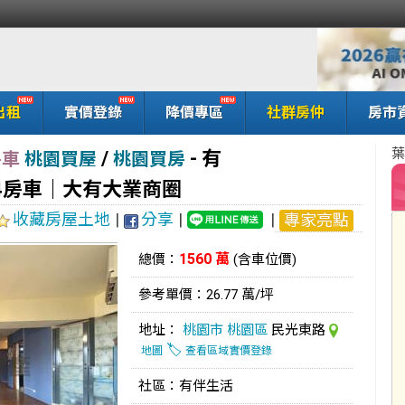
出租
實價登錄
降價專區
社群房仲
房市
葉
/
-
有
房車
桃園買屋
桃園買房
4房車｜大有大業商圈
收藏房屋土地
|
分享
|
|
專家亮點
1560 萬
總價：
(含車位價)
參考單價：26.77 萬/坪
地址：
桃園市
桃園區
民光東路
🏷️
地圖
查看區域實價登錄
社區：有伴生活