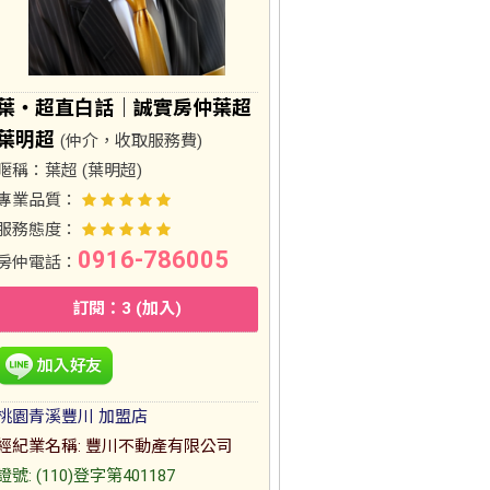
葉・超直白話｜誠實房仲葉超
葉明超
(仲介，收取服務費)
暱稱：
葉超 (葉明超)
專業品質：
服務態度：
0916-786005
房仲電話：
訂閱：3 (加入)
桃園青溪豐川 加盟店
經紀業名稱: 豐川不動產有限公司
證號: (110)登字第401187