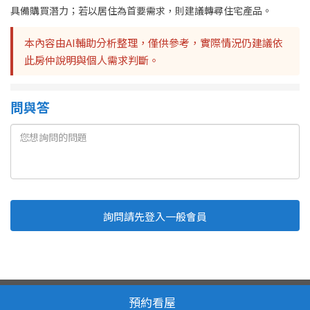
具備購買潛力；若以居住為首要需求，則建議轉尋住宅產品。
本內容由AI輔助分析整理，僅供參考，實際情況仍建議依
此房仲說明與個人需求判斷。
問與答
詢問請先登入一般會員
Line
Fb
複製連結
取消
送出
我家網 版權所有 轉載必究
服務條款
隱私權政策
預約看屋