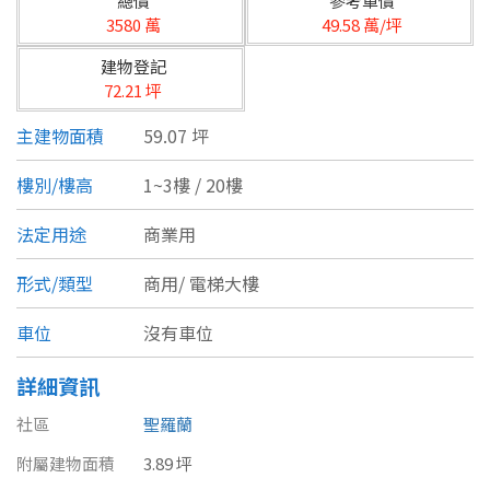
總價
參考單價
台北市
3580 萬
49.58 萬/坪
基隆市
建物登記
72.21 坪
新北市
主建物面積
59.07 坪
宜蘭縣
樓別/樓高
1~3樓 / 20樓
類型(可複選)
桃園市
法定用途
商業用
不拘
公寓
電梯大樓
套房
新竹市
形式/類型
商用/
電梯大樓
別墅
透天厝
樓中樓
華廈
新竹縣
車位
沒有車位
農舍
辦公
店面
工廠
苗栗縣
詳細資訊
台中市
廠辦
倉庫
土地
其他
社區
聖羅蘭
彰化縣
附屬建物面積
3.89 坪
坪數