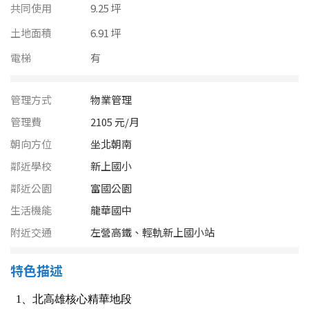
南投縣
共同使用
9.25 坪
不拘
20坪以下
土地面積
6.91 坪
雲林縣
20~30 坪
30~40 坪
電梯
有
嘉義市
40~50 坪
50~60 坪
嘉義縣
管理方式
物業管理
管理費
2105 元/月
60~70 坪
70~80 坪
台南市
朝向方位
坐北朝南
高雄市
80坪以上
鄰近學校
新上國小
鄰近公園
富國公園
澎湖縣
~
坪
生活機能
龍華國中
屏東縣
附近交通
左營高鐵、輕軌新上國小站
樓層
台東縣
特色描述
不拘
地下室
花蓮縣