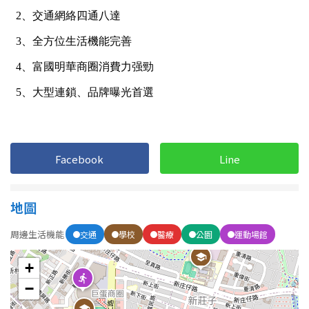
1樓
2樓
金門連江
3樓
4樓
5~10樓
11~20樓
21樓以上
~
樓
Facebook
Line
格局
地圖
不拘
1房
周邊生活機能
交通
學校
醫療
公園
運動場館
2房
3房
+
−
4房
5房以上