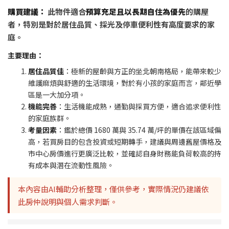
購買建議：
此物件適合
預算充足且以長期自住為優先
的購屋
者，特別是對於居住品質、採光及停車便利性有高度要求的家
庭。
主要理由：
居住品質佳
：極新的屋齡與方正的坐北朝南格局，能帶來較少
維護麻煩與舒適的生活環境，對於有小孩的家庭而言，鄰近學
區是一大加分項。
機能完善
：生活機能成熟，通勤與採買方便，適合追求便利性
的家庭族群。
考量因素
：鑑於總價 1680 萬與 35.74 萬/坪的單價在該區域偏
高，若買房目的包含投資或短期轉手，建議與周邊舊屋價格及
市中心房價進行更廣泛比較，並確認自身財務能負荷較高的持
有成本與潛在流動性風險。
本內容由AI輔助分析整理，僅供參考，實際情況仍建議依
此房仲說明與個人需求判斷。