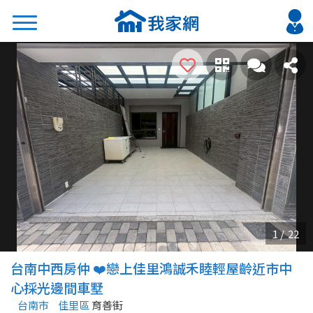
搜尋
熱門關鍵字
2026 台北降價好屋限量釋出
2026 新北降價好屋限量釋出
2026 台中降價好屋限量釋出
2026 台南降價好屋限量釋出
2026 高雄降價好屋限量釋出
縣市
區域
台南中西房仲 ❤️戀上佳里鴻誠禾睦輕屋齡近市中
不限
不限
心採光邊間車墅
台南市
佳里區
育善街