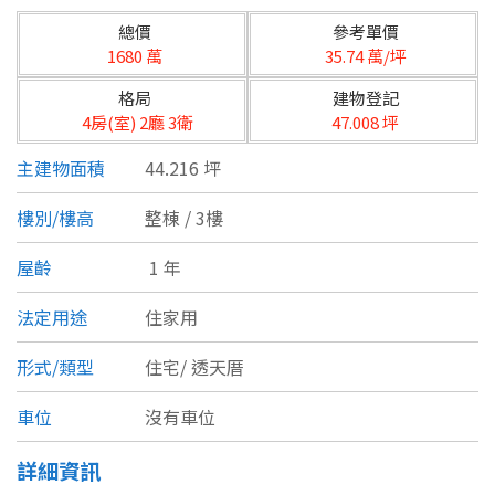
台北市
總價
參考單價
基隆市
1680 萬
35.74 萬/坪
格局
建物登記
新北市
4房(室) 2廳 3衛
47.008 坪
宜蘭縣
主建物面積
44.216 坪
類型(可複選)
桃園市
樓別/樓高
整棟 / 3樓
不拘
公寓
電梯大樓
套房
新竹市
屋齡
1 年
別墅
透天厝
樓中樓
華廈
新竹縣
法定用途
住家用
農舍
辦公
店面
工廠
苗栗縣
形式/類型
住宅/
透天厝
台中市
廠辦
倉庫
土地
其他
車位
沒有車位
彰化縣
詳細資訊
坪數