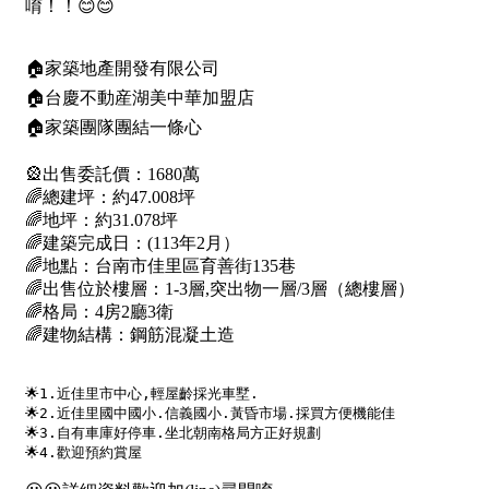
1樓
2樓
金門連江
3樓
4樓
5~10樓
11~20樓
21樓以上
~
樓
格局
不拘
1房
2房
3房
4房
5房以上