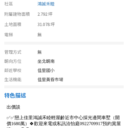
南投縣
社區
鴻誠禾睦
不拘
20坪以下
附屬建物面積
雲林縣
2.792 坪
20~30 坪
30~40 坪
土地面積
31.078 坪
嘉義市
電梯
無
40~50 坪
50~60 坪
嘉義縣
60~70 坪
70~80 坪
管理方式
無
台南市
朝向方位
坐北朝南
高雄市
80坪以上
鄰近學校
佳里國小
澎湖縣
生活機能
佳里黃昏市場
~
坪
屏東縣
特色描述
樓層
台東縣
不拘
地下室
花蓮縣