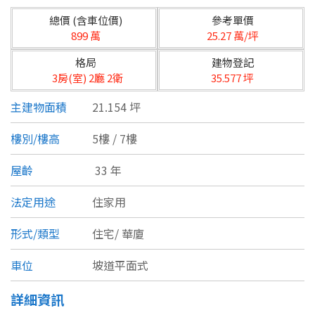
台北市
總價 (含車位價)
參考單價
基隆市
899 萬
25.27 萬/坪
格局
建物登記
新北市
3房(室) 2廳 2衛
35.577 坪
宜蘭縣
主建物面積
21.154 坪
類型(可複選)
桃園市
樓別/樓高
5樓 / 7樓
不拘
公寓
電梯大樓
套房
新竹市
屋齡
33 年
別墅
透天厝
樓中樓
華廈
新竹縣
法定用途
住家用
農舍
辦公
店面
工廠
苗栗縣
形式/類型
住宅/
華廈
台中市
廠辦
倉庫
土地
其他
車位
坡道平面式
彰化縣
詳細資訊
坪數