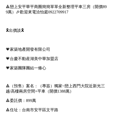
1樓
2樓
金門連江
3樓
4樓
5~10樓
11~20樓
21樓以上
~
樓
格局
不拘
1房
2房
3房
4房
5房以上