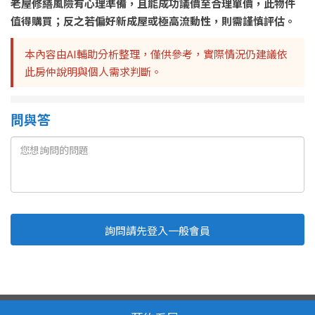
老屋修繕風險有心理準備，且能成功議價至合理單價，此物件
值得購買；反之若偏好新成屋或極高流動性，則需謹慎評估。
本內容由AI輔助分析整理，僅供參考，實際情況仍建議依
此房仲說明與個人需求判斷。
問與答
詢問請先登入一般會員
Line
Fb
複製連結
取消
送出
我家網 版權所有 轉載必究
服務條款
隱私權政策