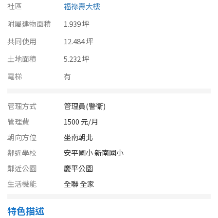
南投縣
社區
福祿壽大樓
不拘
20坪以下
附屬建物面積
雲林縣
1.939 坪
20~30 坪
30~40 坪
共同使用
12.484 坪
嘉義市
土地面積
5.232 坪
40~50 坪
50~60 坪
嘉義縣
電梯
有
60~70 坪
70~80 坪
台南市
管理方式
管理員(警衛)
高雄市
80坪以上
管理費
1500 元/月
澎湖縣
朝向方位
坐南朝北
~
坪
鄰近學校
安平國小 新南國小
屏東縣
鄰近公園
慶平公園
樓層
台東縣
生活機能
全聯 全家
不拘
地下室
花蓮縣
特色描述