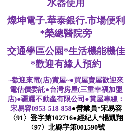
1樓
2樓
金門連江
3樓
4樓
5~10樓
11~20樓
21樓以上
~
樓
格局
不拘
1房
2房
3房
4房
5房以上