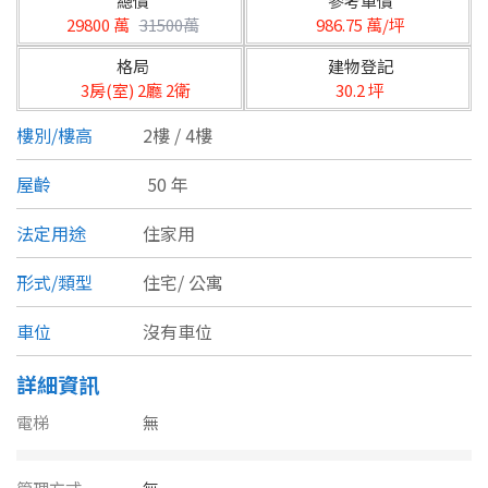
總價
參考單價
台北市
29800 萬
31500萬
986.75 萬/坪
基隆市
格局
建物登記
3房(室) 2廳 2衛
30.2 坪
新北市
樓別/樓高
2樓 / 4樓
宜蘭縣
屋齡
50 年
類型(可複選)
桃園市
法定用途
住家用
不拘
公寓
電梯大樓
套房
新竹市
形式/類型
住宅/
公寓
別墅
透天厝
樓中樓
華廈
新竹縣
車位
沒有車位
農舍
辦公
店面
工廠
苗栗縣
詳細資訊
台中市
廠辦
倉庫
土地
其他
電梯
無
彰化縣
坪數