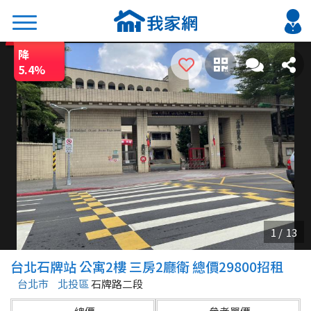
降
搜尋
5.4
%
熱門關鍵字
2026 台北降價好屋限量釋出
2026 新北降價好屋限量釋出
2026 台中降價好屋限量釋出
2026 台南降價好屋限量釋出
2026 高雄降價好屋限量釋出
縣市
區域
台北石牌站 公寓2樓 三房2廳衛 總價29800招租
不限
不限
台北市
北投區
石牌路二段