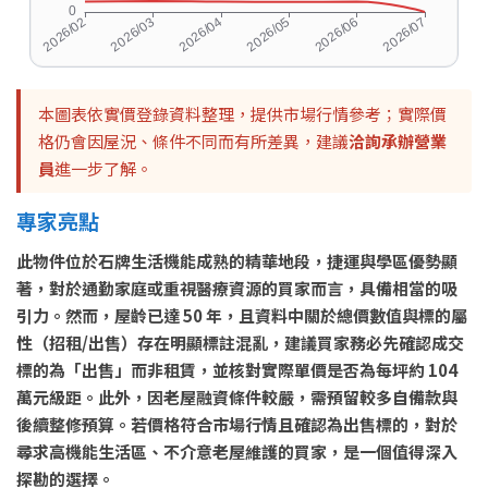
本圖表依實價登錄資料整理，提供市場行情參考；實際價
格仍會因屋況、條件不同而有所差異，建議
洽詢承辦營業
員
進一步了解。
專家亮點
此物件位於石牌生活機能成熟的精華地段，捷運與學區優勢顯
著，對於通勤家庭或重視醫療資源的買家而言，具備相當的吸
引力。然而，屋齡已達 50 年，且資料中關於總價數值與標的屬
性（招租/出售）存在明顯標註混亂，建議買家務必先確認成交
標的為「出售」而非租賃，並核對實際單價是否為每坪約 104
萬元級距。此外，因老屋融資條件較嚴，需預留較多自備款與
後續整修預算。若價格符合市場行情且確認為出售標的，對於
尋求高機能生活區、不介意老屋維護的買家，是一個值得深入
探勘的選擇。