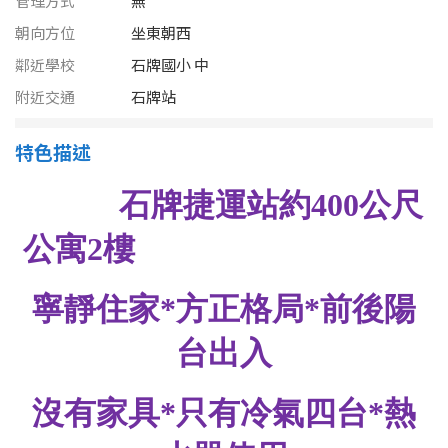
管理方式
無
南投縣
不拘
20坪以下
朝向方位
坐東朝西
雲林縣
鄰近學校
石牌國小 中
20~30 坪
30~40 坪
嘉義市
附近交通
石牌站
40~50 坪
50~60 坪
嘉義縣
特色描述
60~70 坪
70~80 坪
台南市
高雄市
80坪以上
澎湖縣
~
坪
屏東縣
樓層
台東縣
不拘
地下室
花蓮縣