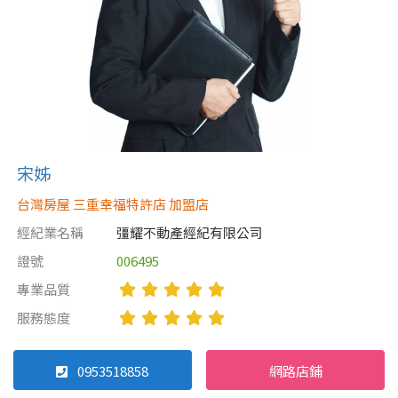
宋姊
台灣房屋 三重幸福特許店 加盟店
經紀業名稱
彊耀不動產經紀有限公司
證號
006495
專業品質
服務態度
0953518858
網路店鋪