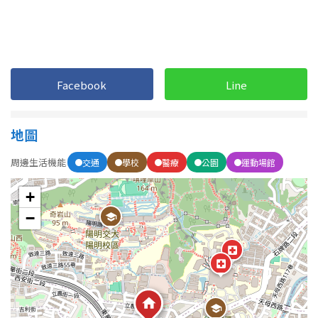
屋齡
不拘
5 年以下
Facebook
Line
5-10 年
10-20 年
地圖
20-30 年
30-40 年
周邊生活機能
交通
學校
醫療
公園
運動場館
40 年以上
+
−
售價