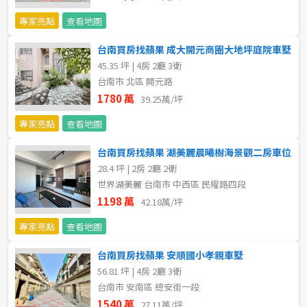
不拘
5 年以下
專家亮點
查看地圖
台南買房找蘋果 成大開元商圈大地坪庭院車墅
5-10 年
10-20 年
45.35 坪 | 4房 2廳 3衛
台南市 北區 開元路
20-30 年
30-40 年
1780 萬
39.25萬/坪
40 年以上
專家亮點
查看地圖
台南買房找蘋果 湖美麗晨曦樹海景觀二房車位
28.4 坪 | 2房 2廳 2衛
售價
世界湖美麗 台南市 中西區 民權路四段
1198 萬
42.18萬/坪
專家亮點
查看地圖
台南買房找蘋果 安順國小孝親車墅
56.81 坪 | 4房 2廳 3衛
台南市 安南區 總安街一段
1540 萬
27.11萬/坪