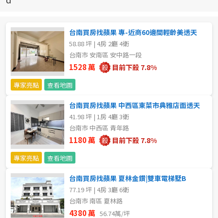
新北市
宜蘭縣
台南買房找蘋果 專-近商60邊間輕齡美透天
58.88 坪 | 4房 2廳 4衛
類型(可複選)
桃園市
台南市 安南區 安中路一段
1528 萬
目前下殺 7.8%
不拘
公寓
電梯大樓
套房
新竹市
專家亮點
查看地圖
別墅
透天厝
樓中樓
華廈
新竹縣
台南買房找蘋果 中西區東菜市典雅店面透天
41.98 坪 | 1房 4廳 3衛
農舍
辦公
店面
工廠
苗栗縣
台南市 中西區 青年路
台中市
1180 萬
目前下殺 7.8%
廠辦
倉庫
土地
其他
專家亮點
查看地圖
彰化縣
坪數
台南買房找蘋果 夏林金鑽|雙車電梯墅B
南投縣
77.19 坪 | 4房 3廳 6衛
不拘
20坪以下
台南市 南區 夏林路
雲林縣
4380 萬
56.74萬/坪