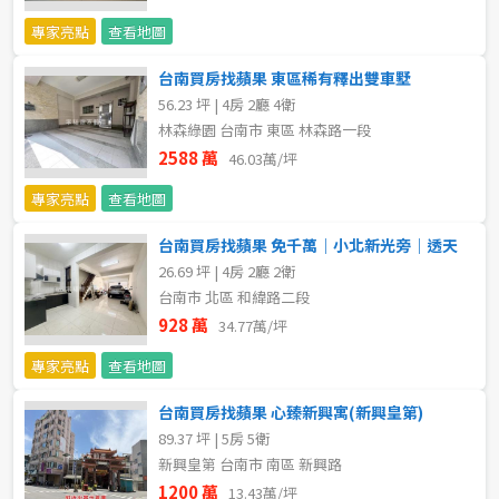
專家亮點
查看地圖
5~10樓
11~20樓
台南買房找蘋果 東區稀有釋出雙車墅
21樓以上
56.23 坪 | 4房 2廳 4衛
林森綠園 台南市 東區 林森路一段
~
樓
2588 萬
46.03萬/坪
專家亮點
查看地圖
格局
台南買房找蘋果 免千萬｜小北新光旁｜透天
26.69 坪 | 4房 2廳 2衛
不拘
1房
台南市 北區 和緯路二段
928 萬
34.77萬/坪
2房
3房
專家亮點
查看地圖
4房
5房以上
台南買房找蘋果 心臻新興寓(新興皇第)
89.37 坪 | 5房 5衛
新興皇第 台南市 南區 新興路
屋齡
1200 萬
13.43萬/坪