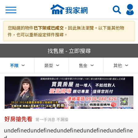
搜尋
您點選的物件
已下架或已成交
，因此無法瀏覽。以下是其他物
件，也可以重新設定條件搜尋。
我家網房屋買賣
找售屋 - 立即搜尋
熱門關鍵字
不限
類型
售金
其他
縣市
區域
不限
不限
台北市
好房搶先看
第一手消息 不漏接
undefinedundefinedundefinedundefinedundefine
基隆市
d