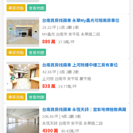
20~30 坪
30~40 坪
嘉義市
專家亮點
查看地圖
40~50 坪
50~60 坪
嘉義縣
台南買房找蘋果 永華My鑫光可隔兩房車位
23.22 坪 | 1房 2廳 1衛
60~70 坪
70~80 坪
台南市
MY鑫光 台南市 安平區 永華路二段
880 萬
37.9萬/坪
高雄市
80坪以上
專家亮點
查看地圖
澎湖縣
~
坪
台南買房找蘋果 上河院樓中樓三房有車位
42.38 坪 | 3房 2廳 2衛
屏東縣
上河院 台南市 安平區 慶平路
樓層
台東縣
838 萬
19.77萬/坪
不拘
地下室
專家亮點
查看地圖
花蓮縣
台南買房找蘋果 永恆天詩｜雲影地標極致典藏
1樓
2樓
金門連江
106.36 坪 | 4房 2廳 3衛
永恆天詩 台南市 安平區 永華路二段
3樓
4樓
4300 萬
40.43萬/坪