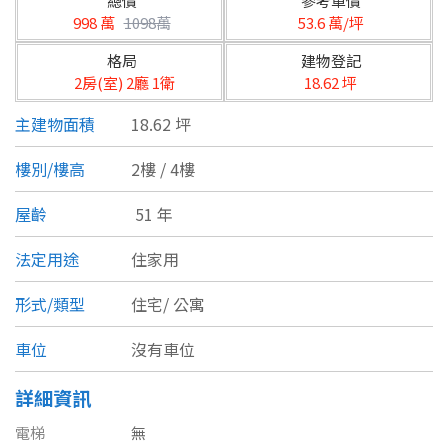
總價
參考單價
台北市
998 萬
1098萬
53.6 萬/坪
基隆市
格局
建物登記
2房(室) 2廳 1衛
18.62 坪
新北市
主建物面積
18.62 坪
宜蘭縣
樓別/樓高
2樓 / 4樓
類型(可複選)
桃園市
屋齡
51 年
不拘
公寓
電梯大樓
套房
新竹市
法定用途
住家用
別墅
透天厝
樓中樓
華廈
新竹縣
形式/類型
住宅/
公寓
農舍
辦公
店面
工廠
苗栗縣
車位
沒有車位
台中市
廠辦
倉庫
土地
其他
詳細資訊
彰化縣
電梯
無
坪數