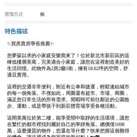
南投縣
不拘
20坪以下
管理方式
無
雲林縣
20~30 坪
30~40 坪
嘉義市
特色描述
40~50 坪
50~60 坪
嘉義縣
60~70 坪
70~80 坪
台南市
高雄市
80坪以上
澎湖縣
~
坪
屏東縣
樓層
台東縣
不拘
地下室
花蓮縣