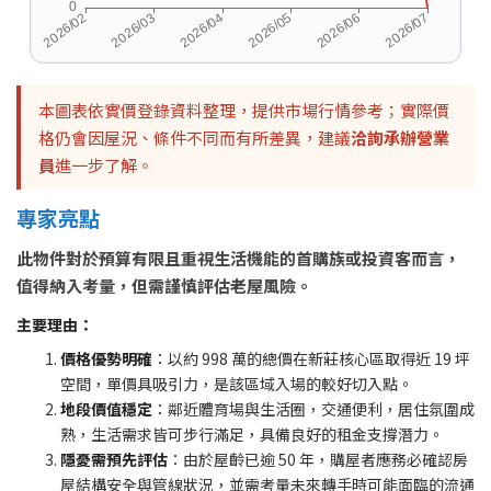
本圖表依實價登錄資料整理，提供市場行情參考；實際價
格仍會因屋況、條件不同而有所差異，建議
洽詢承辦營業
員
進一步了解。
專家亮點
此物件對於預算有限且重視生活機能的首購族或投資客而言，
值得納入考量，但需謹慎評估老屋風險。
主要理由：
價格優勢明確
：以約 998 萬的總價在新莊核心區取得近 19 坪
空間，單價具吸引力，是該區域入場的較好切入點。
地段價值穩定
：鄰近體育場與生活圈，交通便利，居住氛圍成
熟，生活需求皆可步行滿足，具備良好的租金支撐潛力。
隱憂需預先評估
：由於屋齡已逾 50 年，購屋者應務必確認房
屋結構安全與管線狀況，並需考量未來轉手時可能面臨的流通