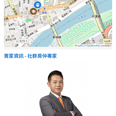
屋齡
不拘
5 年以下
5-10 年
10-20 年
Leaflet
|
©
OpenStreetMap
contributors
20-30 年
30-40 年
賣家資訊 - 社群房仲專家
40 年以上
售價