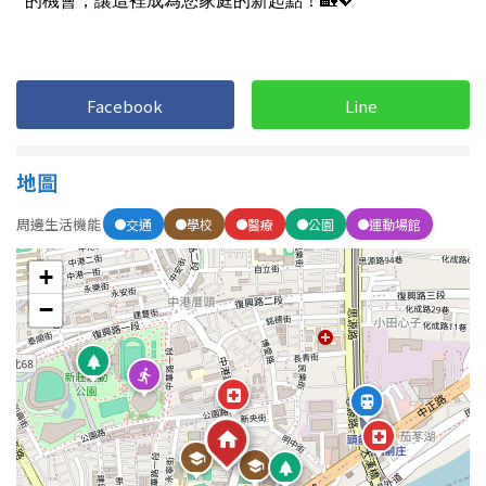
1樓
2樓
金門連江
3樓
4樓
Facebook
Line
5~10樓
11~20樓
21樓以上
地圖
周邊生活機能
交通
學校
醫療
公園
運動場館
~
樓
+
−
格局
不拘
1房
2房
3房
4房
5房以上