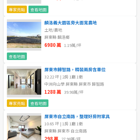
不拘
5 年以下
專家亮點
查看地圖
麟洛義大園區旁大面寬農地
5-10 年
10-20 年
土地/農地
屏東縣 麟洛鄉
20-30 年
30-40 年
6980 萬
1.19萬/坪
40 年以上
查看地圖
屏東市歸智路，精裝兩房含車位
32.22 坪 | 2房 1廳 1衛
售價
中洲向山學 屏東縣 屏東市 歸智路
1288 萬
39.98萬/坪
專家亮點
查看地圖
屏東市自立南路，整理好房附家具
10.65 坪 | 1房 1廳 1衛
屏東縣 屏東市 自立南路
298 萬
27.98萬/坪