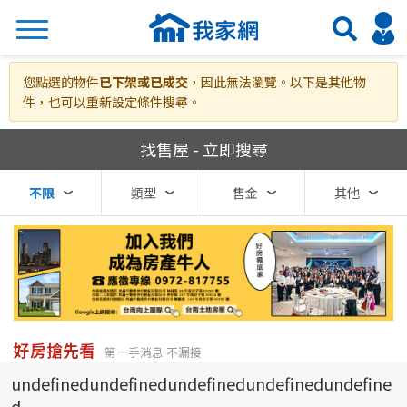
搜尋
您點選的物件
已下架或已成交
，因此無法瀏覽。以下是其他物
件，也可以重新設定條件搜尋。
我家網房屋買賣
找售屋 - 立即搜尋
熱門關鍵字
不限
類型
售金
其他
縣市
區域
不限
不限
台北市
好房搶先看
第一手消息 不漏接
undefinedundefinedundefinedundefinedundefine
基隆市
d