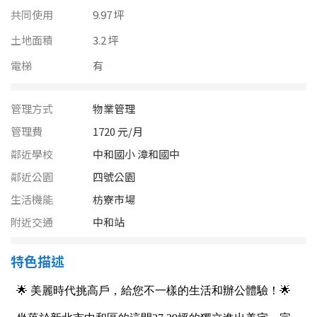
南投縣
共同使用
9.97 坪
不拘
20坪以下
雲林縣
土地面積
3.2 坪
20~30 坪
30~40 坪
電梯
有
嘉義市
40~50 坪
50~60 坪
嘉義縣
管理方式
物業管理
60~70 坪
70~80 坪
台南市
管理費
1720 元/月
鄰近學校
中和國小 漳和國中
高雄市
80坪以上
鄰近公園
四號公園
澎湖縣
生活機能
枋寮市場
~
坪
附近交通
中和站
屏東縣
樓層
台東縣
特色描述
不拘
地下室
花蓮縣