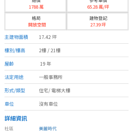
總價
參考單價
台北市
1788 萬
65.28 萬/坪
基隆市
格局
建物登記
開放空間
27.39 坪
新北市
主建物面積
17.42 坪
宜蘭縣
樓別/樓高
2樓 / 21樓
類型(可複選)
桃園市
屋齡
19 年
不拘
公寓
電梯大樓
套房
新竹市
法定用途
一般事務所
別墅
透天厝
樓中樓
華廈
新竹縣
形式/類型
住宅/
電梯大樓
農舍
辦公
店面
工廠
苗栗縣
車位
沒有車位
台中市
廠辦
倉庫
土地
其他
詳細資訊
彰化縣
社區
美麗時代
坪數