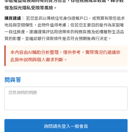
學區權益或長期持有的買方而言，存在稅務成本較高、轉手較
慢及採光隱私受限等風險。
購買建議
： 若您並非以傳統住宅身份證報戶口，或預算有限但追求
地段與空間彈性，此物件值得考慮；但若您主要目的是作為家庭唯
一自住房產，建議謹慎評估用途帶來的稅務負擔及低樓層對生活品
質的影響，並確認銀行貸款條件是否符合預期後再行決定。
本內容由AI輔助分析整理，僅供參考，實際情況仍建議依
此房仲說明與個人需求判斷。
問與答
詢問請先登入一般會員