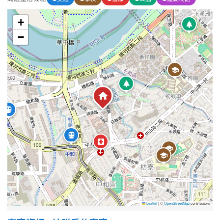
+
−
Leaflet
|
©
OpenStreetMap
contributors