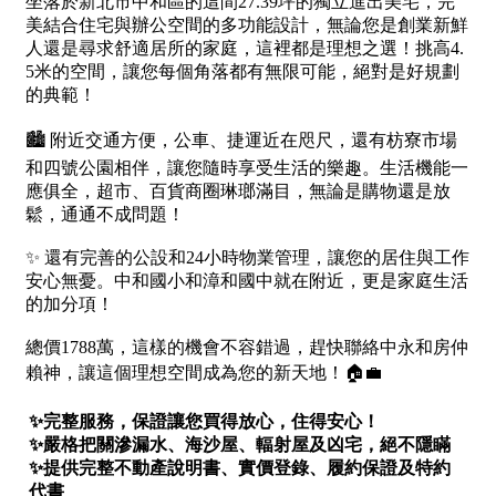
1樓
2樓
金門連江
3樓
4樓
5~10樓
11~20樓
21樓以上
~
樓
格局
不拘
1房
2房
3房
4房
5房以上