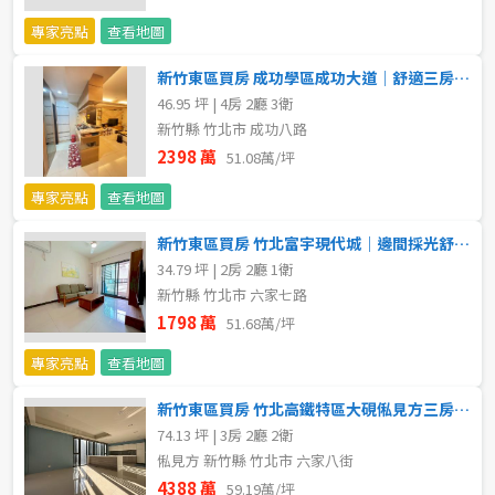
專家亮點
查看地圖
5~10樓
11~20樓
新竹東區買房 成功學區成功大道｜舒適三房・走路上學就選這間
21樓以上
46.95 坪 | 4房 2廳 3衛
新竹縣 竹北市 成功八路
~
樓
2398 萬
51.08萬/坪
專家亮點
查看地圖
格局
新竹東區買房 竹北富宇現代城｜邊間採光舒適大兩房＋車位
34.79 坪 | 2房 2廳 1衛
不拘
1房
新竹縣 竹北市 六家七路
1798 萬
51.68萬/坪
2房
3房
專家亮點
查看地圖
4房
5房以上
新竹東區買房 竹北高鐵特區大硯俬見方三房B1雙車
74.13 坪 | 3房 2廳 2衛
俬見方 新竹縣 竹北市 六家八街
屋齡
4388 萬
59.19萬/坪