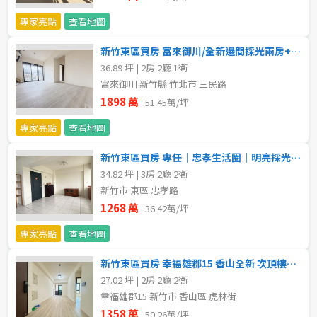
不拘
5 年以下
專家亮點
查看地圖
新竹東區買房 富來御川/全新邊間採光兩房+獨立平面大車位
5-10 年
10-20 年
36.89 坪 | 2房 2廳 1衛
富來御川 新竹縣 竹北市 三民路
20-30 年
30-40 年
1898 萬
51.45萬/坪
40 年以上
專家亮點
查看地圖
新竹東區買房 專任｜忠孝生活圈｜明亮採光電梯三房
34.82 坪 | 3房 2廳 2衛
售價
新竹市 東區 忠孝路
1268 萬
36.42萬/坪
專家亮點
查看地圖
新竹東區買房 幸福雄郡15 香山全新 次頂樓2房平車
27.02 坪 | 2房 2廳 2衛
幸福雄郡15 新竹市 香山區 虎林街
1358 萬
50.26萬/坪