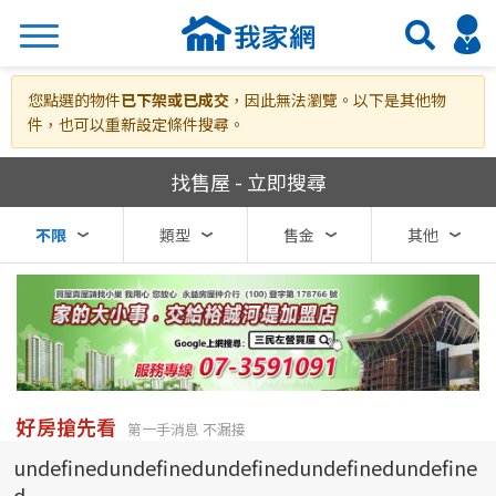
搜尋
您點選的物件
已下架或已成交
，因此無法瀏覽。以下是其他物
件，也可以重新設定條件搜尋。
我家網房屋買賣
找售屋 - 立即搜尋
熱門關鍵字
不限
類型
售金
其他
縣市
區域
不限
不限
台北市
好房搶先看
第一手消息 不漏接
undefinedundefinedundefinedundefinedundefine
基隆市
d