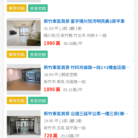
20~30 坪
30~40 坪
嘉義市
專家亮點
查看地圖
40~50 坪
50~60 坪
嘉義縣
新竹東區買房 富宇晴川悅河明亮美2房平車
41.03 坪 | 2房 2廳 1衛
60~70 坪
70~80 坪
台南市
晴川悅河 新竹縣 竹北市 光明十一路
1980 萬
48.26萬/坪
高雄市
80坪以上
專家亮點
查看地圖
澎湖縣
~
坪
新竹東區買房 竹科光復路一段1+2樓金店面可住可店現成收租
28.94 坪 | 開放空間
屏東縣
新竹市 東區 光復路一段
樓層
台東縣
1890 萬
65.31萬/坪
不拘
地下室
專家亮點
查看地圖
花蓮縣
新竹東區買房 公道三延平公寓一樓三房(需整理)
1樓
2樓
金門連江
24.95 坪 | 3房 2廳 2衛
新竹市 北區 延平路一段
3樓
4樓
728 萬
29.18萬/坪