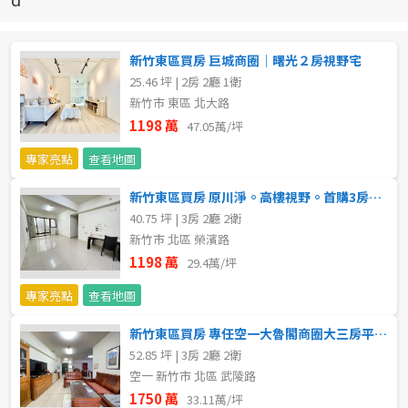
新北市
宜蘭縣
新竹東區買房 巨城商圈｜曙光２房視野宅
25.46 坪 | 2房 2廳 1衛
類型(可複選)
桃園市
新竹市 東區 北大路
1198 萬
47.05萬/坪
不拘
公寓
電梯大樓
套房
新竹市
專家亮點
查看地圖
別墅
透天厝
樓中樓
華廈
新竹縣
新竹東區買房 原川淨。高樓視野。首購3房平車
40.75 坪 | 3房 2廳 2衛
農舍
辦公
店面
工廠
苗栗縣
新竹市 北區 榮濱路
台中市
1198 萬
29.4萬/坪
廠辦
倉庫
土地
其他
專家亮點
查看地圖
彰化縣
坪數
新竹東區買房 專任空一大魯閣商圈大三房平車鳥語花香樹海戶
南投縣
52.85 坪 | 3房 2廳 2衛
不拘
20坪以下
空一 新竹市 北區 武陵路
雲林縣
1750 萬
33.11萬/坪