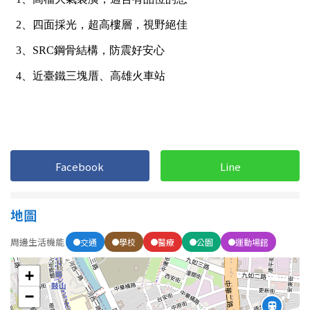
1樓
2樓
金門連江
3樓
4樓
5~10樓
11~20樓
21樓以上
~
樓
Facebook
Line
格局
地圖
不拘
1房
周邊生活機能
交通
學校
醫療
公園
運動場館
2房
3房
+
−
4房
5房以上