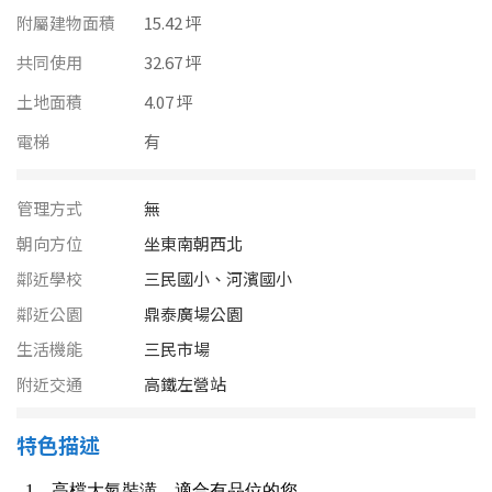
南投縣
附屬建物面積
15.42 坪
不拘
20坪以下
雲林縣
共同使用
32.67 坪
20~30 坪
30~40 坪
土地面積
4.07 坪
嘉義市
電梯
有
40~50 坪
50~60 坪
嘉義縣
60~70 坪
70~80 坪
台南市
管理方式
無
朝向方位
坐東南朝西北
高雄市
80坪以上
鄰近學校
三民國小、河濱國小
澎湖縣
鄰近公園
鼎泰廣場公園
~
坪
生活機能
三民市場
屏東縣
附近交通
高鐵左營站
樓層
台東縣
不拘
地下室
特色描述
花蓮縣