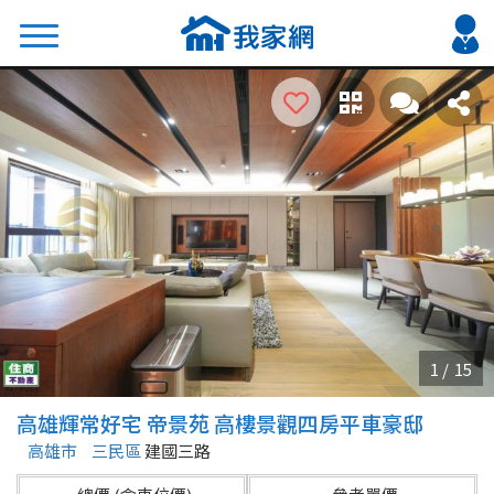
搜尋
熱門關鍵字
2026 台北降價好屋限量釋出
2026 新北降價好屋限量釋出
2026 台中降價好屋限量釋出
2026 台南降價好屋限量釋出
2026 高雄降價好屋限量釋出
縣市
區域
高雄輝常好宅 帝景苑 高樓景觀四房平車豪邸
不限
不限
高雄市
三民區
建國三路