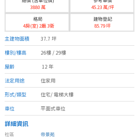
總價 (含車位價)
參考單價
台北市
3880 萬
45.23 萬/坪
基隆市
格局
建物登記
4房(室) 2廳 3衛
85.79 坪
新北市
主建物面積
37.7 坪
宜蘭縣
樓別/樓高
26樓 / 29樓
類型(可複選)
桃園市
屋齡
12 年
不拘
公寓
電梯大樓
套房
新竹市
法定用途
住家用
別墅
透天厝
樓中樓
華廈
新竹縣
形式/類型
住宅/
電梯大樓
農舍
辦公
店面
工廠
苗栗縣
車位
平面式車位
台中市
廠辦
倉庫
土地
其他
詳細資訊
彰化縣
社區
帝景苑
坪數