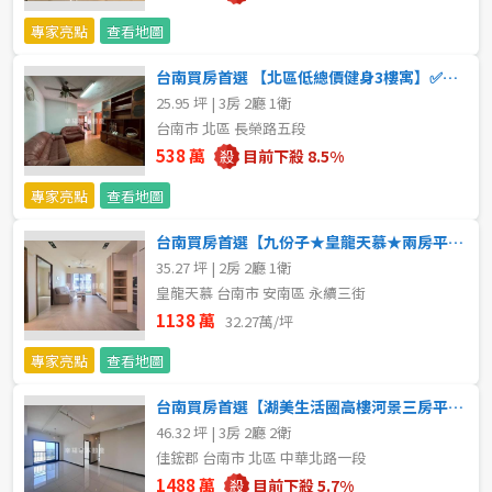
專家亮點
查看地圖
5~10樓
11~20樓
台南買房首選 【北區低總價健身3樓寓】✅台南房仲老妹靜嫻
21樓以上
25.95 坪 | 3房 2廳 1衛
台南市 北區 長榮路五段
~
樓
538 萬
目前下殺 8.5%
專家亮點
查看地圖
格局
台南買房首選【九份子★皇龍天慕★兩房平車】✅台南房仲老妹靜嫻
35.27 坪 | 2房 2廳 1衛
不拘
1房
皇龍天慕 台南市 安南區 永續三街
1138 萬
32.27萬/坪
2房
3房
專家亮點
查看地圖
4房
5房以上
台南買房首選【湖美生活圈高樓河景三房平車】✅台南房仲老妹靜嫻
46.32 坪 | 3房 2廳 2衛
佳鋐郡 台南市 北區 中華北路一段
屋齡
1488 萬
目前下殺 5.7%