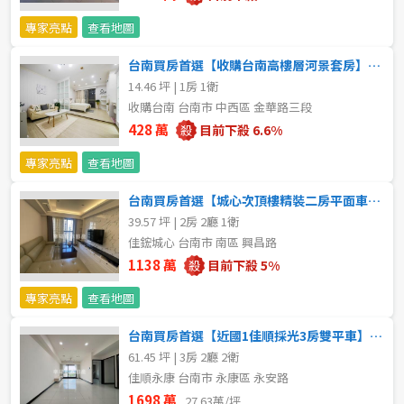
不拘
5 年以下
專家亮點
查看地圖
台南買房首選【收購台南高樓層河景套房】✅台南房仲老妹靜嫻
5-10 年
10-20 年
14.46 坪 | 1房 1衛
收購台南 台南市 中西區 金華路三段
20-30 年
30-40 年
428 萬
目前下殺 6.6%
40 年以上
專家亮點
查看地圖
台南買房首選【城心次頂樓精裝二房平面車位】✅台南房仲老妹靜嫻
39.57 坪 | 2房 2廳 1衛
售價
佳鋐城心 台南市 南區 興昌路
1138 萬
目前下殺 5%
專家亮點
查看地圖
台南買房首選【近國1佳順採光3房雙平車】✅台南房仲老妹靜嫻
61.45 坪 | 3房 2廳 2衛
佳順永康 台南市 永康區 永安路
1698 萬
27.63萬/坪