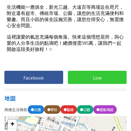
1樓
2樓
金門連江
3樓
4樓
5~10樓
11~20樓
21樓以上
~
樓
Facebook
Line
格局
不拘
1房
地圖
周邊生活機能
2房
交通
學校
醫療
3房
公園
運動場館
+
4房
5房以上