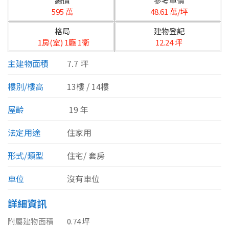
總價
參考單價
台北市
595 萬
48.61 萬/坪
基隆市
格局
建物登記
1房(室) 1廳 1衛
12.24 坪
新北市
主建物面積
7.7 坪
宜蘭縣
樓別/樓高
13樓 / 14樓
類型(可複選)
桃園市
屋齡
19 年
不拘
公寓
電梯大樓
套房
新竹市
法定用途
住家用
別墅
透天厝
樓中樓
華廈
新竹縣
形式/類型
住宅/
套房
農舍
辦公
店面
工廠
苗栗縣
車位
沒有車位
台中市
廠辦
倉庫
土地
其他
詳細資訊
彰化縣
附屬建物面積
0.74 坪
坪數