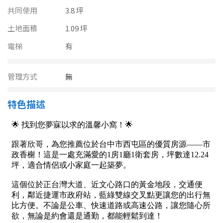
南投縣
共同使用
3.8 坪
不拘
20坪以下
雲林縣
土地面積
1.09 坪
20~30 坪
30~40 坪
電梯
有
嘉義市
40~50 坪
50~60 坪
嘉義縣
管理方式
無
60~70 坪
70~80 坪
台南市
特色描述
高雄市
80坪以上
澎湖縣
~
坪
屏東縣
樓層
台東縣
不拘
地下室
花蓮縣