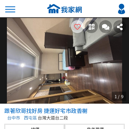
搜尋
熱門關鍵字
2026 台北降價好屋限量釋出
2026 新北降價好屋限量釋出
2026 台中降價好屋限量釋出
2026 台南降價好屋限量釋出
2026 高雄降價好屋限量釋出
縣市
區域
跟著欣哥找好房 捷運好宅市政香榭
不限
不限
台中市
西屯區
台灣大道台二段