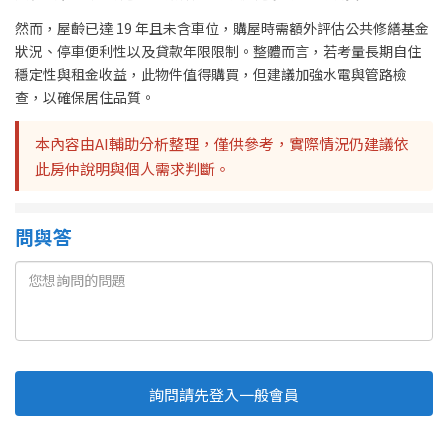
然而，屋齡已達 19 年且未含車位，購屋時需額外評估公共修繕基金
狀況、停車便利性以及貸款年限限制。整體而言，若考量長期自住
穩定性與租金收益，此物件值得購買，但建議加強水電與管路檢
查，以確保居住品質。
本內容由AI輔助分析整理，僅供參考，實際情況仍建議依
此房仲說明與個人需求判斷。
問與答
詢問請先登入一般會員