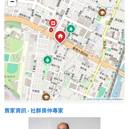
−
屋齡
不拘
5 年以下
5-10 年
10-20 年
20-30 年
30-40 年
40 年以上
售價
Leaflet
|
©
OpenStreetMap
contributors
賣家資訊 - 社群房仲專家