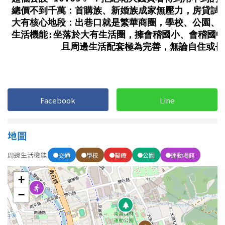
1樓
2樓
金門連江
3樓
4樓
5~10樓
11~20樓
21樓以上
Facebook
Line
~
樓
地圖
格局
周邊生活機能
交通
學校
醫療
公園
運動場館
不拘
1房
+
2房
3房
−
4房
5房以上