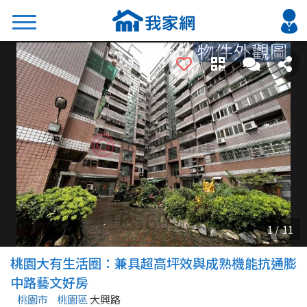
搜尋
熱門關鍵字
2026 台北降價好屋限量釋出
2026 新北降價好屋限量釋出
2026 台中降價好屋限量釋出
2026 台南降價好屋限量釋出
2026 高雄降價好屋限量釋出
縣市
區域
桃園大有生活圈：兼具超高坪效與成熟機能抗通膨
不限
不限
中路藝文好房
桃園市
桃園區
大興路