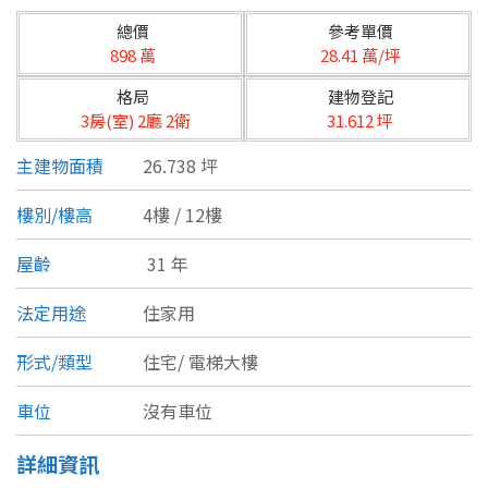
台北市
總價
參考單價
基隆市
898 萬
28.41 萬/坪
格局
建物登記
新北市
3房(室) 2廳 2衛
31.612 坪
宜蘭縣
主建物面積
26.738 坪
類型(可複選)
桃園市
樓別/樓高
4樓 / 12樓
不拘
公寓
電梯大樓
套房
新竹市
屋齡
31 年
別墅
透天厝
樓中樓
華廈
新竹縣
法定用途
住家用
農舍
辦公
店面
工廠
苗栗縣
形式/類型
住宅/
電梯大樓
台中市
廠辦
倉庫
土地
其他
車位
沒有車位
彰化縣
詳細資訊
坪數