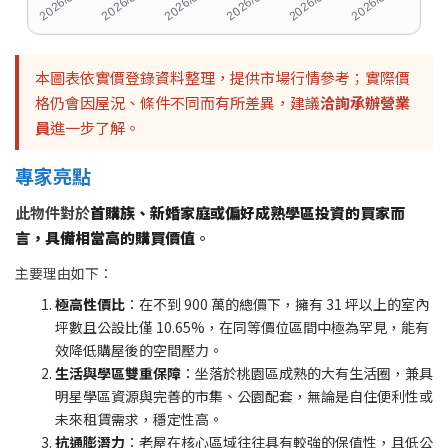
本圖表依實價登錄資料整理，提供市場行情參考；實際價
格仍會因屋況、條件不同而有所差異，建議
洽詢承辦營業
員
進一步了解。
專家亮點
此物件對於
首購族、新婚家庭或偏好成熟學區投資的買家而
言，具備相當高的購買價值
。
主要理由如下：
極高性價比
：在不到 900 萬的總價下，擁有 31 坪以上的室內
坪數且公設比僅 10.65%，在同等價位區間中極為罕見，能有
效降低購屋後的空間壓力。
生活與學區雙重保障
：坐落於桃園區成熟的大有生活圈，兼具
明星學區資源與完善的市集、公園配套，無論是自住便利性或
未來租賃需求，穩定性高。
抗通膨潛力
：老屋在核心區域往往具有較強的保值性，且低公