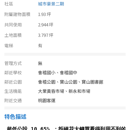
南投縣
社區
城市豪景二期
不拘
20坪以下
附屬建物面積
雲林縣
1.93 坪
20~30 坪
30~40 坪
共同使用
2.944 坪
嘉義市
土地面積
3.797 坪
40~50 坪
50~60 坪
嘉義縣
電梯
有
60~70 坪
70~80 坪
台南市
管理方式
無
高雄市
80坪以上
鄰近學校
會稽國小、會稽國中
澎湖縣
鄰近公園
會稽公園、寶山公園、寶山圖書館
~
坪
生活機能
大業黃昏市場、新永和市場
屏東縣
附近交通
桃園客運
樓層
台東縣
特色描述
不拘
地下室
花蓮縣