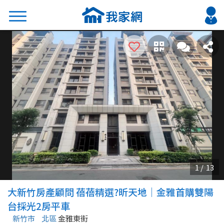
搜尋
熱門關鍵字
2026 台北降價好屋限量釋出
2026 新北降價好屋限量釋出
2026 台中降價好屋限量釋出
2026 台南降價好屋限量釋出
2026 高雄降價好屋限量釋出
縣市
區域
大新竹房產顧問 蓓蓓精選?昕天地｜金雅首購雙陽
不限
不限
台採光2房平車
新竹市
北區
金雅東街