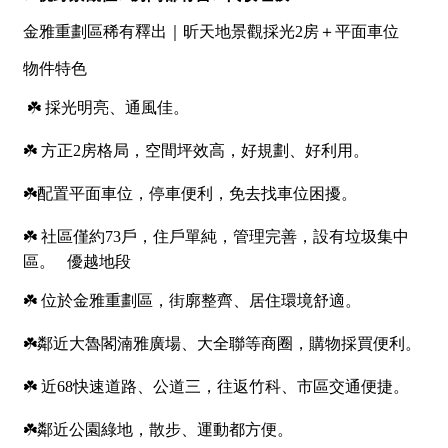
1樓
2樓
金門連江
3樓
4樓
5~10樓
11~20樓
21樓以上
~
樓
格局
不拘
1房
2房
3房
4房
5房以上