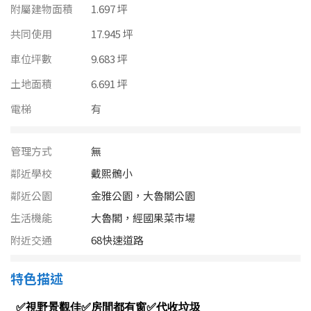
南投縣
附屬建物面積
1.697 坪
不拘
20坪以下
共同使用
雲林縣
17.945 坪
20~30 坪
30~40 坪
車位坪數
9.683 坪
嘉義市
土地面積
6.691 坪
40~50 坪
50~60 坪
嘉義縣
電梯
有
60~70 坪
70~80 坪
台南市
管理方式
無
高雄市
80坪以上
鄰近學校
戴熙鶻小
澎湖縣
鄰近公園
金雅公園，大魯閣公園
~
坪
生活機能
大魯閣，經國果菜市場
屏東縣
附近交通
68快速道路
樓層
台東縣
特色描述
不拘
地下室
花蓮縣