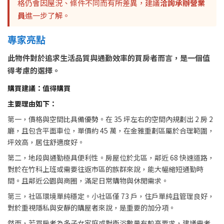
格仍會因屋況、條件不同而有所差異，建議
洽詢承辦營業
員
進一步了解。
專家亮點
此物件對於追求生活品質與通勤效率的買房者而言，是一個值
得考慮的選擇。
購買建議：值得購買
主要理由如下：
第一，價格與空間比具備優勢。在 35 坪左右的空間內規劃出 2 房 2
廳，且包含平面車位，單價約 45 萬，在金雅重劃區屬於合理範圍，
坪效高，居住舒適度好。
第二，地段與通勤極具便利性。房屋位於北區，鄰近 68 快速道路，
對於在竹科上班或需要往返市區的族群來說，能大幅縮短通勤時
間。且鄰近公園與商圈，滿足日常購物與休閒需求。
第三，社區環境單純穩定。小社區僅 73 戶，住戶單純且管理良好，
對於重視隱私與安靜的購屋者來說，是重要的加分項。
然而，若買房者為多子女家庭或對衛浴數量有較高要求，建議需考