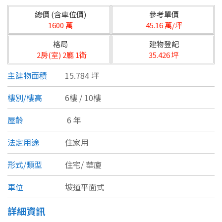
台北市
總價 (含車位價)
參考單價
基隆市
1600 萬
45.16 萬/坪
格局
建物登記
新北市
2房(室) 2廳 1衛
35.426 坪
宜蘭縣
主建物面積
15.784 坪
類型(可複選)
桃園市
樓別/樓高
6樓 / 10樓
不拘
公寓
電梯大樓
套房
新竹市
屋齡
6 年
別墅
透天厝
樓中樓
華廈
新竹縣
法定用途
住家用
農舍
辦公
店面
工廠
苗栗縣
形式/類型
住宅/
華廈
台中市
廠辦
倉庫
土地
其他
車位
坡道平面式
彰化縣
詳細資訊
坪數