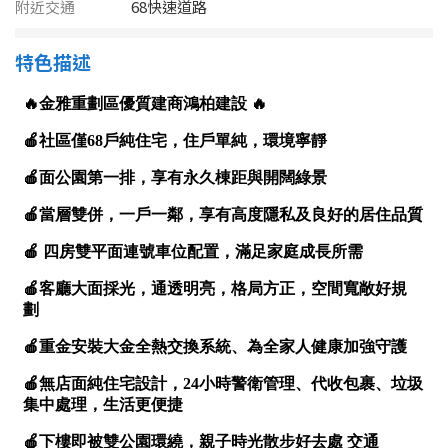
1樓
2樓
金門連江
附近交通
68快速道路
3樓
4樓
特色描述
5~10樓
11~20樓
21樓以上
~
樓
格局
不拘
1房
2房
3房
4房
5房以上