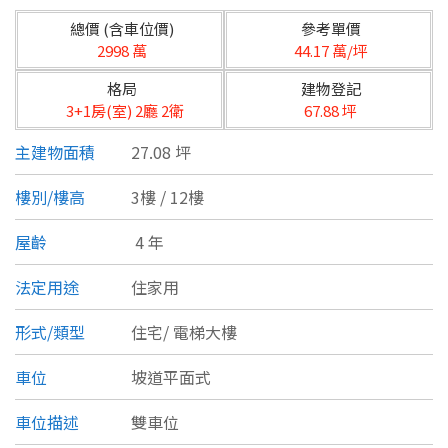
台北市
總價 (含車位價)
參考單價
基隆市
2998 萬
44.17 萬/坪
格局
建物登記
新北市
3+1房(室) 2廳 2衛
67.88 坪
宜蘭縣
主建物面積
27.08 坪
類型(可複選)
桃園市
樓別/樓高
3樓 / 12樓
不拘
公寓
電梯大樓
套房
新竹市
屋齡
4 年
別墅
透天厝
樓中樓
華廈
新竹縣
法定用途
住家用
農舍
辦公
店面
工廠
苗栗縣
形式/類型
住宅/
電梯大樓
台中市
廠辦
倉庫
土地
其他
車位
坡道平面式
彰化縣
車位描述
雙車位
坪數