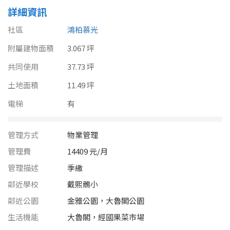
南投縣
詳細資訊
不拘
20坪以下
雲林縣
社區
鴻柏慕光
20~30 坪
30~40 坪
附屬建物面積
嘉義市
3.067 坪
共同使用
40~50 坪
37.73 坪
50~60 坪
嘉義縣
土地面積
11.49 坪
60~70 坪
70~80 坪
台南市
電梯
有
高雄市
80坪以上
管理方式
物業管理
澎湖縣
~
坪
管理費
14409 元/月
屏東縣
管理描述
季繳
鄰近學校
戴熙鶻小
樓層
台東縣
鄰近公園
金雅公園，大魯閣公園
不拘
地下室
花蓮縣
生活機能
大魯閣，經國果菜市場