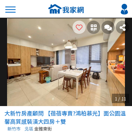
搜尋
熱門關鍵字
2026 台北降價好屋限量釋出
2026 新北降價好屋限量釋出
2026 台中降價好屋限量釋出
2026 台南降價好屋限量釋出
2026 高雄降價好屋限量釋出
縣市
區域
大新竹房產顧問 【蓓蓓專賣?鴻柏慕光】面公園溫
不限
不限
馨高質感裝潢大四房＋雙
新竹市
北區
金雅東街