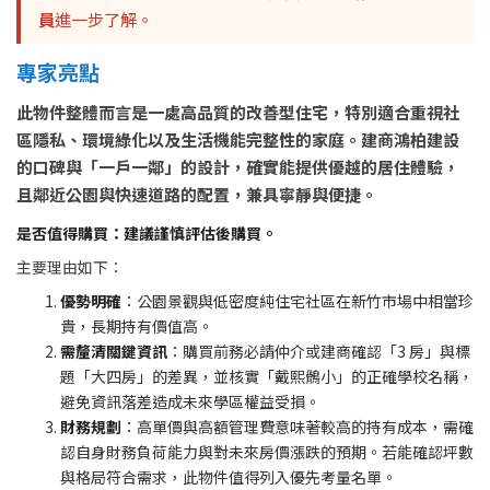
員
進一步了解。
專家亮點
此物件整體而言是一處高品質的改善型住宅，特別適合重視社
區隱私、環境綠化以及生活機能完整性的家庭。建商鴻柏建設
的口碑與「一戶一鄰」的設計，確實能提供優越的居住體驗，
且鄰近公園與快速道路的配置，兼具寧靜與便捷。
是否值得購買：建議謹慎評估後購買。
主要理由如下：
優勢明確
：公園景觀與低密度純住宅社區在新竹市場中相當珍
貴，長期持有價值高。
需釐清關鍵資訊
：購買前務必請仲介或建商確認「3 房」與標
題「大四房」的差異，並核實「戴熙鶻小」的正確學校名稱，
避免資訊落差造成未來學區權益受損。
財務規劃
：高單價與高額管理費意味著較高的持有成本，需確
認自身財務負荷能力與對未來房價漲跌的預期。若能確認坪數
與格局符合需求，此物件值得列入優先考量名單。