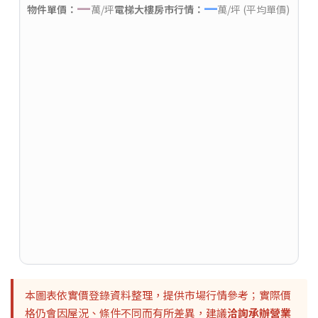
—
—
物件單價：
萬/坪
電梯大樓房市行情：
萬/坪 (平均單價)
本圖表依實價登錄資料整理，提供市場行情參考；實際價
格仍會因屋況、條件不同而有所差異，建議
洽詢承辦營業