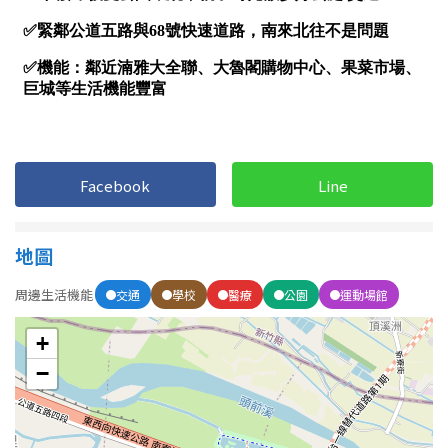
屋齡
不拘
5 年以下
5-10 年
10-20 年
Facebook
Line
20-30 年
30-40 年
地圖
40 年以上
周邊生活機能
交通
學校
醫療
公園
運動場館
售價
+
−