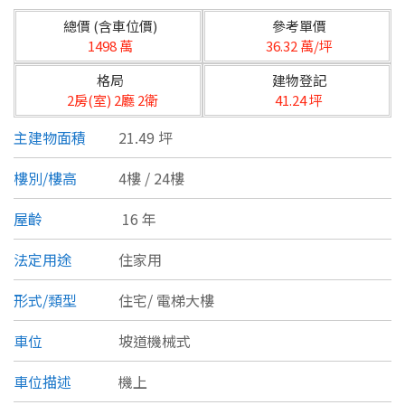
台北市
總價 (含車位價)
參考單價
基隆市
1498 萬
36.32 萬/坪
格局
建物登記
新北市
2房(室) 2廳 2衛
41.24 坪
宜蘭縣
主建物面積
21.49 坪
類型(可複選)
桃園市
樓別/樓高
4樓 / 24樓
不拘
公寓
電梯大樓
套房
新竹市
屋齡
16 年
別墅
透天厝
樓中樓
華廈
新竹縣
法定用途
住家用
農舍
辦公
店面
工廠
苗栗縣
形式/類型
住宅/
電梯大樓
台中市
廠辦
倉庫
土地
其他
車位
坡道機械式
彰化縣
車位描述
機上
坪數