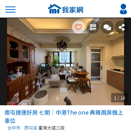
搜尋
熱門關鍵字
2026 台北降價好屋限量釋出
2026 新北降價好屋限量釋出
2026 台中降價好屋限量釋出
2026 台南降價好屋限量釋出
2026 高雄降價好屋限量釋出
縣市
區域
南屯捷運好房 七期｜中港The one 典雅兩房機上
不限
不限
車位
台中市
西屯區
臺灣大道三段