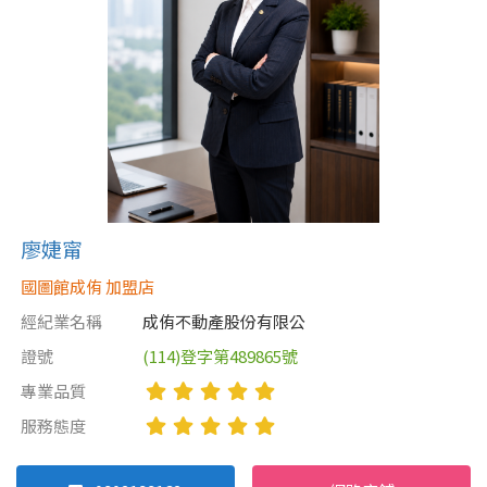
廖婕甯
國圖館成侑 加盟店
經紀業名稱
成侑不動產股份有限公
證號
(114)登字第489865號
專業品質
服務態度