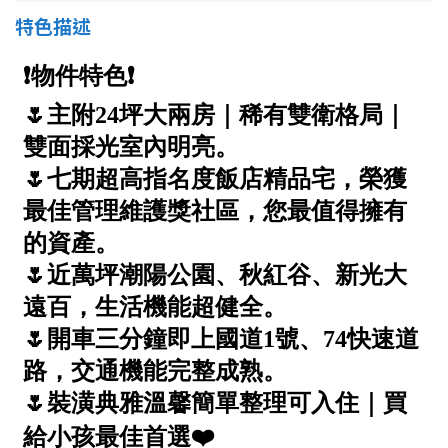
1樓
2樓
金門連江
特色描述
3樓
4樓
5~10樓
11~20樓
21樓以上
~
樓
格局
不拘
1房
2房
3房
4房
5房以上