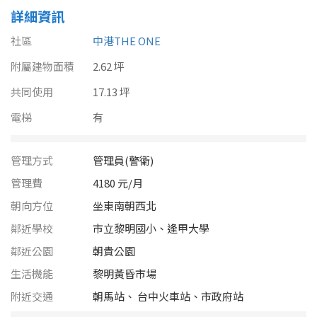
南投縣
詳細資訊
不拘
20坪以下
雲林縣
社區
中港THE ONE
20~30 坪
30~40 坪
附屬建物面積
嘉義市
2.62 坪
共同使用
40~50 坪
17.13 坪
50~60 坪
嘉義縣
電梯
有
60~70 坪
70~80 坪
台南市
管理方式
管理員(警衛)
高雄市
80坪以上
管理費
4180 元/月
澎湖縣
~
坪
朝向方位
坐東南朝西北
屏東縣
鄰近學校
市立黎明國小、逢甲大學
鄰近公園
朝貴公園
樓層
台東縣
生活機能
黎明黃昏市場
不拘
地下室
花蓮縣
附近交通
朝馬站、 台中火車站、市政府站