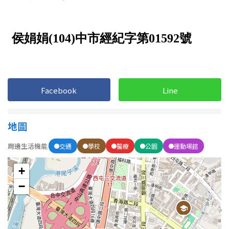
屋齡
不拘
5 年以下
5-10 年
10-20 年
Facebook
Line
20-30 年
30-40 年
地圖
40 年以上
周邊生活機能
交通
學校
醫療
公園
運動場館
+
售價
−