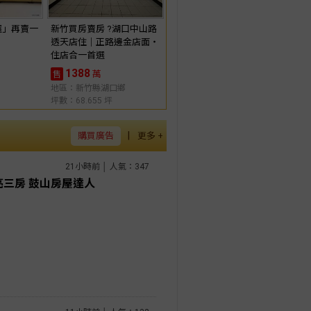
選」再賣一
新竹買房賣房 ?湖口中山路
透天店住｜正路邊金店面・
住店合一首選
1388
萬
售
地區：新竹縣湖口鄉
坪數：68.655 坪
|
購買廣告
更多 +
21小時前 │ 人氣：347
亮三房 鼓山房屋達人