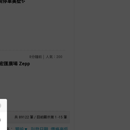
院停車美墅✨
8分鐘前 │ 人氣：200
匯廣場 Zepp
共 89122 筆 / 目前顯示第 1 -15 筆
市
排序：
預設▼
刊登日期
價格高低