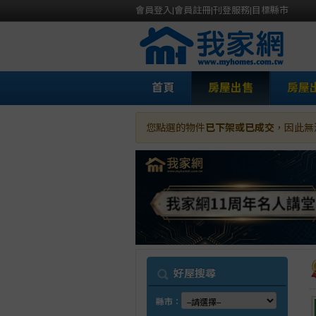
會員登入
|
會員註冊
|
刊登服務
|
目標縣市
首頁
房屋出售
房屋
您點選的物件
已下架或已成交
，因此無
我
好屋搜尋
縣市：