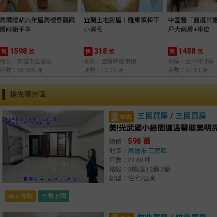
高鐵總站六年屋高樓景觀兩
宜蘭土地房屋｜羅東鎮和平
中國醫「醫護首
房兩衛平車
小資宅
戶大兩房+車位
1598
318
1488
萬
萬
萬
售
售
售
地區：高雄市左營區
地區：宜蘭縣羅東鎮
地區：台中市北區
坪數：38.305 坪
坪數：12.27 坪
坪數：37.13 坪
搶先曝光區
三民買屋
/
三民買房
美!光武國小綠園道溫馨健美明
598 萬
總價：
地區：
高雄市
三民區
坪數：23.68 坪
格局：3房(室) 2廳 2衛
類型：住宅/公寓
專家亮點
查看地圖