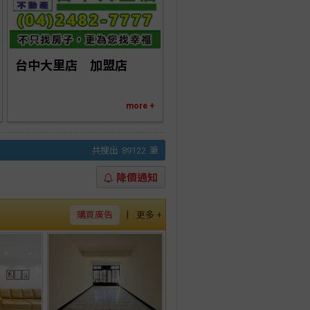
台中大里店　加盟店
more +
共搜出
89122
筆
降價通知
|
購買廣告
更多 +