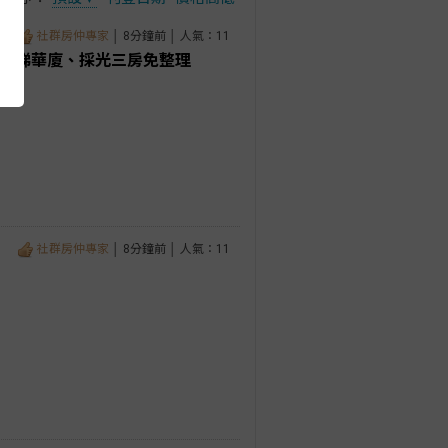
社群房仲專家
│ 8分鐘前 │ 人氣：11
旁電梯華廈、採光三房免整理
社群房仲專家
│ 8分鐘前 │ 人氣：11