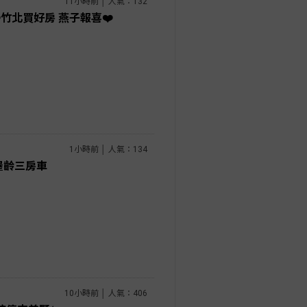
11小時前 │ 人氣：132
竹北買好房 燕子報喜❤️
1小時前 │ 人氣：134
屋齡三房車
10小時前 │ 人氣：406