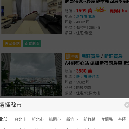
旭盛傳家~輕屋齡孝親四房✨前
6
1599 萬
總價：
目前降
%
地區：
新竹市
北區
坪數：43.82 坪
格局：4房(室) 2廳 4衛
類型：住宅/別墅
專家亮點
查看地圖
新莊買屋
/
新莊買房
A4副都心站 遠雄新宿兩房車 近宏
3580 萬
總價：
地區：
新北市
新莊區
坪數：59.82 坪
格局：開放空間
類型：住宅/電梯大樓
選擇縣市
專家亮點
查看地圖
房屋列表
北部
台北市
新北市
桃園市
新竹市
新竹縣
宜蘭縣
基隆
顯示：
文字
圖文