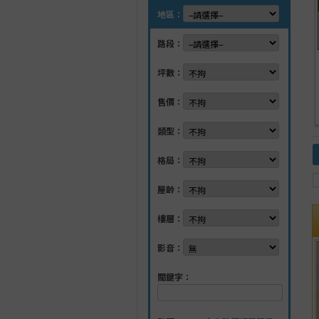
地區：
路段：
坪數：
售價：
類型：
格局：
屋齡：
樓層：
影音：
關鍵字：