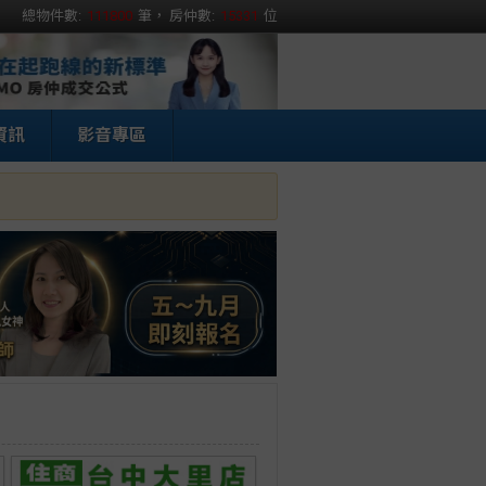
總物件數:
111800
筆， 房仲數:
15331
位
資訊
影音專區