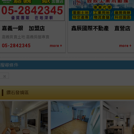
鑫辰國際不動產　直營店
嘉義一銀　加盟店
嘉義買賣土地 嘉義房屋專賣
05-2842345
more +
more +
搜尋條件
鑽石發燒區