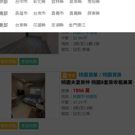
中部
台中市
彰化縣
雲林縣
苗栗縣
南投縣
中壢買屋
/
中壢買房
南部
高雄市
台南市
嘉義市
嘉義縣
屏東縣
桃園夫妻房仲 內壢華勛幸福市場
東部
台東縣
花蓮縣
澎湖縣
金門連江
798 萬
總價：
地區：
桃園市
中壢區
坪數：32.99 坪
格局：3房(室) 2廳 2衛
類型：住宅/華廈
專家亮點
查看地圖
桃園買屋
/
桃園買房
桃園夫妻房仲 桃園8套房收租美寓
1866 萬
總價：
地區：
桃園市
桃園區
坪數：47.39 坪
格局：8房(室) 8衛
類型：住宅/公寓
專家亮點
查看地圖