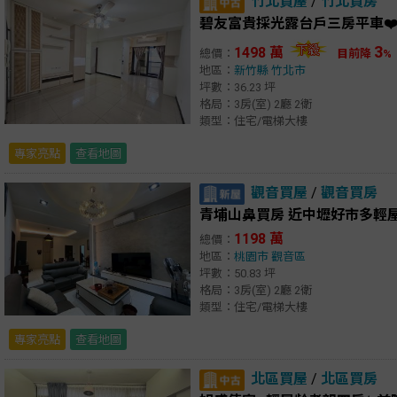
竹北買屋
/
竹北買房
碧友富貴採光露台戶三房平車❤️
3
1498 萬
總價：
目前降
%
地區：
新竹縣
竹北市
坪數：36.23 坪
格局：3房(室) 2廳 2衛
類型：住宅/電梯大樓
專家亮點
查看地圖
觀音買屋
/
觀音買房
青埔山鼻買房 近中壢好市多輕
1198 萬
總價：
地區：
桃園市
觀音區
坪數：50.83 坪
格局：3房(室) 2廳 2衛
類型：住宅/電梯大樓
專家亮點
查看地圖
北區買屋
/
北區買房