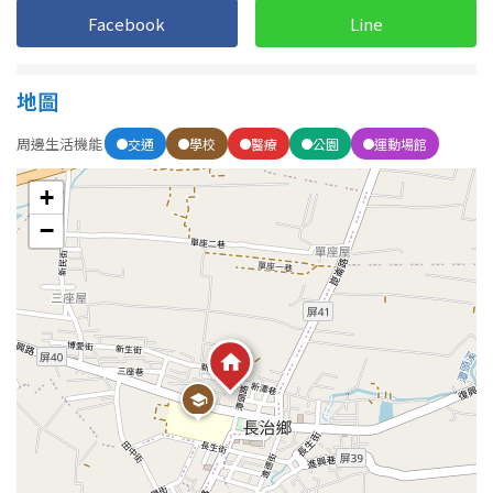
1樓
2樓
金門連江
Facebook
Line
3樓
4樓
地圖
5~10樓
11~20樓
周邊生活機能
交通
學校
醫療
公園
運動場館
21樓以上
+
−
~
樓
格局
不拘
1房
2房
3房
4房
5房以上