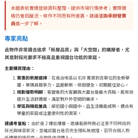
本圖表依實價登錄資料整理，提供市場行情參考；實際價
格仍會因屋況、條件不同而有所差異，建議
洽詢承辦營業
員
進一步了解。
專家亮點
此物件非常適合追求「新屋品質」與「大空間」的購屋者，尤
其是對採光要求不極高且重視露台功能的家庭。
主要購買理由：
實惠的新屋選擇
：在長治地區以 828 萬買到含車位的全新華
廈，單價具競爭力，且屋齡新、保固健全，初期居住安心。
規劃優勢明顯
：客變後的大客廳與大露台是最大亮點，能有效
提升生活舒適度，滿足對戶外空間的需求。
學區與機能兼具
：鄰近國小與國中，且生活機能成熟，適合有
學童的家庭或注重便利性的買家。
建議考量點：
由於是 2 樓低樓層，建議看房時務必注意不同時段的
採光與噪音狀況，並確認露台是否完全隱私無遮擋，若符合個人對
低樓層的接受度，此物件值得購入。