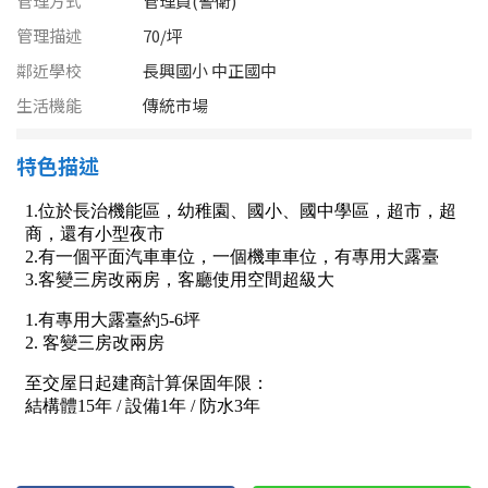
管理方式
管理員(警衛)
南投縣
不拘
20坪以下
管理描述
70/坪
雲林縣
鄰近學校
長興國小 中正國中
20~30 坪
30~40 坪
嘉義市
生活機能
傳統市場
40~50 坪
50~60 坪
嘉義縣
特色描述
60~70 坪
70~80 坪
台南市
高雄市
80坪以上
澎湖縣
~
坪
屏東縣
樓層
台東縣
不拘
地下室
花蓮縣