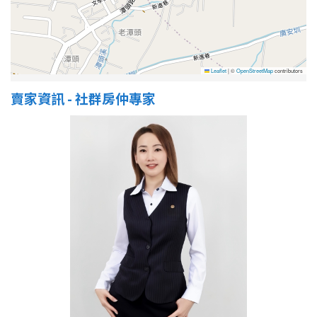
屋齡
不拘
5 年以下
Leaflet
|
©
OpenStreetMap
contributors
賣家資訊 - 社群房仲專家
5-10 年
10-20 年
20-30 年
30-40 年
40 年以上
售價