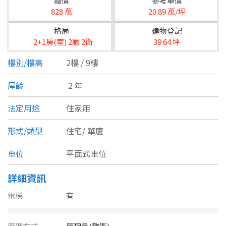
總價
參考單價
台北市
828 萬
20.89 萬/坪
基隆市
格局
建物登記
2+1房(室) 2廳 2衛
39.64 坪
新北市
樓別/樓高
2樓 / 9樓
宜蘭縣
屋齡
2 年
類型(可複選)
桃園市
法定用途
住家用
不拘
公寓
電梯大樓
套房
新竹市
形式/類型
住宅/
華廈
別墅
透天厝
樓中樓
華廈
新竹縣
車位
平面式車位
農舍
辦公
店面
工廠
苗栗縣
詳細資訊
台中市
廠辦
倉庫
土地
其他
電梯
有
彰化縣
坪數