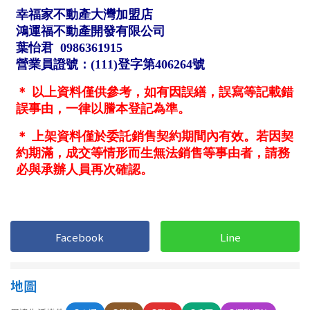
1樓
2樓
金門連江
3樓
4樓
5~10樓
11~20樓
21樓以上
~
樓
格局
不拘
1房
Facebook
Line
2房
3房
地圖
4房
5房以上