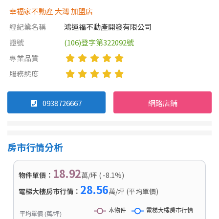
幸福家不動產 大灣 加盟店
經紀業名稱
鴻運福不動產開發有限公司
證號
(106)登字第322092號
專業品質
服務態度
0938726667
網路店鋪
房市行情分析
18.92
物件單價：
萬/坪 ( -8.1%)
28.56
電梯大樓房市行情：
萬/坪 (平均單價)