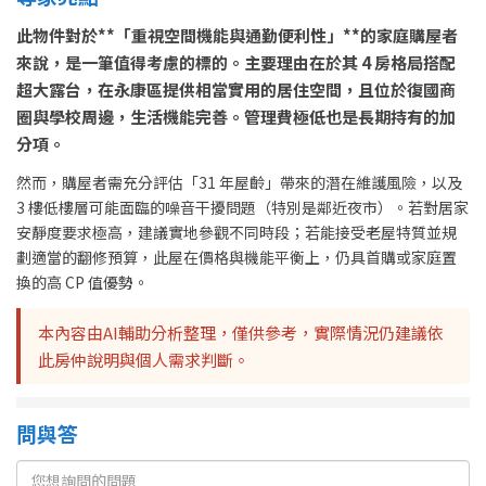
此物件對於**「重視空間機能與通勤便利性」**的家庭購屋者
來說，是一筆值得考慮的標的。主要理由在於其 4 房格局搭配
超大露台，在永康區提供相當實用的居住空間，且位於復國商
圈與學校周邊，生活機能完善。管理費極低也是長期持有的加
分項。
然而，購屋者需充分評估「31 年屋齡」帶來的潛在維護風險，以及
3 樓低樓層可能面臨的噪音干擾問題（特別是鄰近夜市）。若對居家
安靜度要求極高，建議實地參觀不同時段；若能接受老屋特質並規
劃適當的翻修預算，此屋在價格與機能平衡上，仍具首購或家庭置
換的高 CP 值優勢。
本內容由AI輔助分析整理，僅供參考，實際情況仍建議依
此房仲說明與個人需求判斷。
問與答