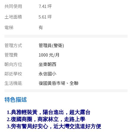
南投縣
共同使用
7.41 坪
不拘
20坪以下
雲林縣
土地面積
5.61 坪
20~30 坪
30~40 坪
電梯
有
嘉義市
40~50 坪
50~60 坪
嘉義縣
管理方式
管理員(警衛)
60~70 坪
70~80 坪
台南市
管理費
1000 元/月
朝向方位
坐東朝西
高雄市
80坪以上
鄰近學校
永信國小
澎湖縣
生活機能
復國黃昏市場、全聯
~
坪
屏東縣
特色描述
樓層
台東縣
不拘
地下室
花蓮縣