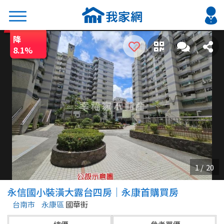
降
搜尋
8.1
%
熱門關鍵字
2026 台北降價好屋限量釋出
2026 新北降價好屋限量釋出
2026 台中降價好屋限量釋出
2026 台南降價好屋限量釋出
2026 高雄降價好屋限量釋出
縣市
區域
永信國小裝潢大露台四房｜永康首購買房
不限
不限
台南市
永康區
國華街