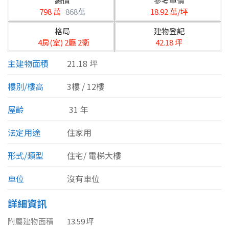
總價
參考單價
台北市
798 萬
868萬
18.92 萬/坪
基隆市
格局
建物登記
4房(室) 2廳 2衛
42.18 坪
新北市
主建物面積
21.18 坪
宜蘭縣
樓別/樓高
3樓 / 12樓
類型(可複選)
桃園市
屋齡
31 年
不拘
公寓
電梯大樓
套房
新竹市
法定用途
住家用
別墅
透天厝
樓中樓
華廈
新竹縣
形式/類型
住宅/
電梯大樓
農舍
辦公
店面
工廠
苗栗縣
車位
沒有車位
台中市
廠辦
倉庫
土地
其他
詳細資訊
彰化縣
附屬建物面積
13.59 坪
坪數