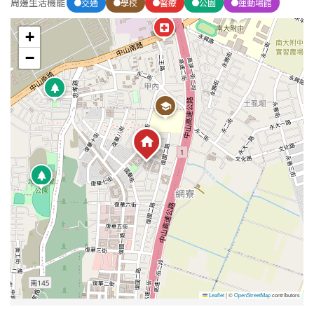
周邊生活機能
交通
學校
醫療
公園
運動場館
+
屋齡
−
不拘
5 年以下
5-10 年
10-20 年
20-30 年
30-40 年
40 年以上
售價
Leaflet
|
©
OpenStreetMap
contributors