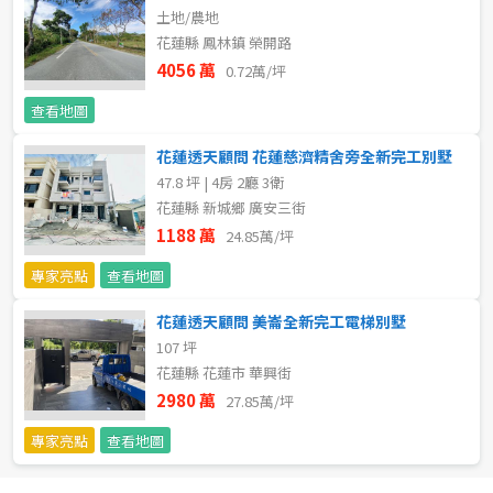
土地/農地
花蓮縣 鳳林鎮 榮開路
4056 萬
0.72萬/坪
查看地圖
花蓮透天顧問 花蓮慈濟精舍旁全新完工別墅
47.8 坪 | 4房 2廳 3衛
花蓮縣 新城鄉 廣安三街
1188 萬
24.85萬/坪
專家亮點
查看地圖
花蓮透天顧問 美崙全新完工電梯別墅
107 坪
花蓮縣 花蓮市 華興街
2980 萬
27.85萬/坪
專家亮點
查看地圖
預設排序