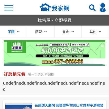
我家網房屋買賣
找售屋 - 立即搜尋
搜尋
不限
類型
售金
其他
熱門關鍵字
縣市
區域
好房搶先看
第一手消息 不漏接
不限
不限
undefinedundefinedundefinedundefinedundefine
d
台北市
基隆市
花蓮透天顧問 壽豐豐坪村雲山水為鄰平房農舍