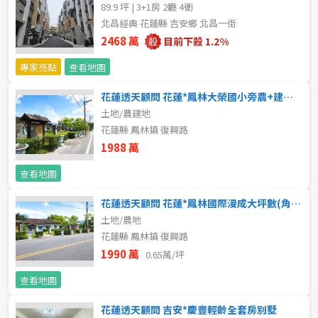
20~30 坪
30~40 坪
89.9 坪 | 3+1房 2廳 4衛
嘉義市
北昌經典 花蓮縣 吉安鄉 北昌一街
40~50 坪
50~60 坪
2468 萬
目前下殺 1.2%
嘉義縣
專家亮點
查看地圖
60~70 坪
70~80 坪
台南市
花蓮透天顧問 花蓮*鳳林大榮國小旁農+建地(乙建)
高雄市
80坪以上
土地/農建地
花蓮縣 鳳林鎮 復興路
澎湖縣
1988 萬
~
坪
屏東縣
查看地圖
樓層
花蓮透天顧問 花蓮*鳳林國際漫成大坪數(角地)農地
台東縣
土地/農地
不拘
地下室
花蓮縣 鳳林鎮 復興路
花蓮縣
1990 萬
0.65萬/坪
1樓
2樓
金門連江
查看地圖
3樓
4樓
花蓮透天顧問 吉安*慶豐輕齡全套房別墅