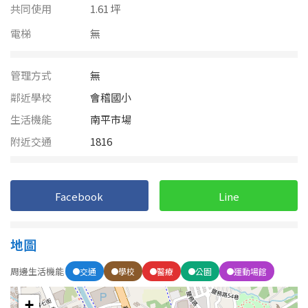
南投縣
共同使用
1.61 坪
不拘
20坪以下
電梯
雲林縣
無
20~30 坪
30~40 坪
嘉義市
管理方式
無
40~50 坪
50~60 坪
嘉義縣
鄰近學校
會稽國小
生活機能
南平市場
60~70 坪
70~80 坪
台南市
附近交通
1816
高雄市
80坪以上
澎湖縣
Facebook
~
坪
Line
屏東縣
地圖
樓層
台東縣
周邊生活機能
交通
學校
醫療
公園
運動場館
不拘
地下室
花蓮縣
+