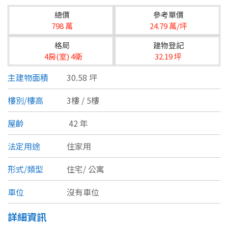
台北市
總價
參考單價
基隆市
798 萬
24.79 萬/坪
格局
建物登記
新北市
4房(室) 4衛
32.19 坪
宜蘭縣
主建物面積
30.58 坪
類型(可複選)
桃園市
樓別/樓高
3樓 / 5樓
不拘
公寓
電梯大樓
套房
新竹市
屋齡
42 年
別墅
透天厝
樓中樓
華廈
新竹縣
法定用途
住家用
農舍
辦公
店面
工廠
苗栗縣
形式/類型
住宅/
公寓
台中市
廠辦
倉庫
土地
其他
車位
沒有車位
彰化縣
詳細資訊
坪數