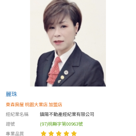
屋齡
不拘
5 年以下
5-10 年
10-20 年
20-30 年
30-40 年
40 年以上
麗珠
售價
東森房屋 桃園大業店 加盟店
經紀業名稱
鎮陽不動產經紀業有限公司
證號
(97)桃縣字第00963號
專業品質