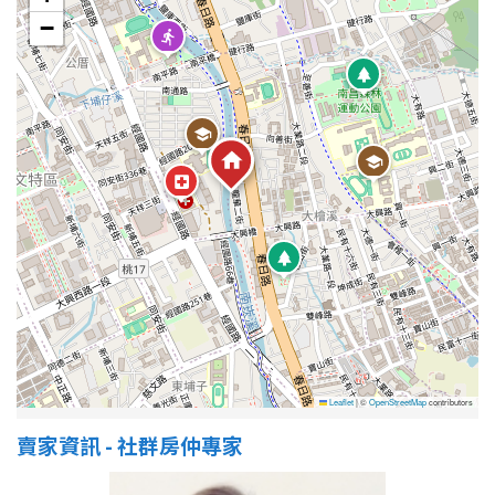
1樓
2樓
金門連江
−
3樓
4樓
5~10樓
11~20樓
21樓以上
~
樓
格局
不拘
1房
Leaflet
|
©
OpenStreetMap
contributors
2房
3房
賣家資訊 - 社群房仲專家
4房
5房以上