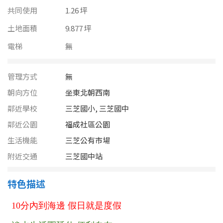
南投縣
共同使用
1.26 坪
不拘
20坪以下
雲林縣
土地面積
9.877 坪
20~30 坪
30~40 坪
電梯
無
嘉義市
40~50 坪
50~60 坪
嘉義縣
管理方式
無
60~70 坪
70~80 坪
台南市
朝向方位
坐東北朝西南
鄰近學校
三芝國小, 三芝國中
高雄市
80坪以上
鄰近公園
福成社區公園
澎湖縣
生活機能
三芝公有市場
~
坪
附近交通
三芝國中站
屏東縣
樓層
台東縣
特色描述
不拘
地下室
花蓮縣