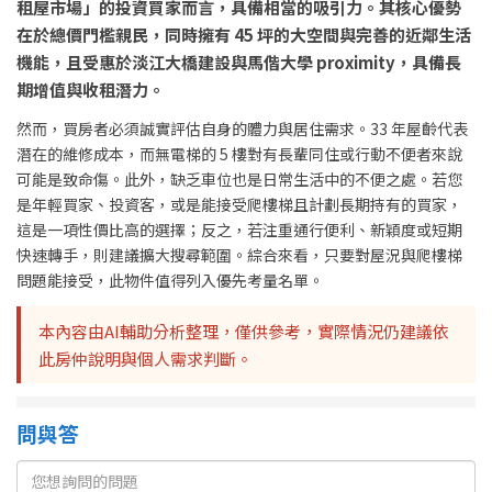
租屋市場」的投資買家而言，具備相當的吸引力。其核心優勢
在於總價門檻親民，同時擁有 45 坪的大空間與完善的近鄰生活
機能，且受惠於淡江大橋建設與馬偕大學 proximity，具備長
期增值與收租潛力。
然而，買房者必須誠實評估自身的體力與居住需求。33 年屋齡代表
潛在的維修成本，而無電梯的 5 樓對有長輩同住或行動不便者來說
可能是致命傷。此外，缺乏車位也是日常生活中的不便之處。若您
是年輕買家、投資客，或是能接受爬樓梯且計劃長期持有的買家，
這是一項性價比高的選擇；反之，若注重通行便利、新穎度或短期
快速轉手，則建議擴大搜尋範圍。綜合來看，只要對屋況與爬樓梯
問題能接受，此物件值得列入優先考量名單。
本內容由AI輔助分析整理，僅供參考，實際情況仍建議依
此房仲說明與個人需求判斷。
問與答