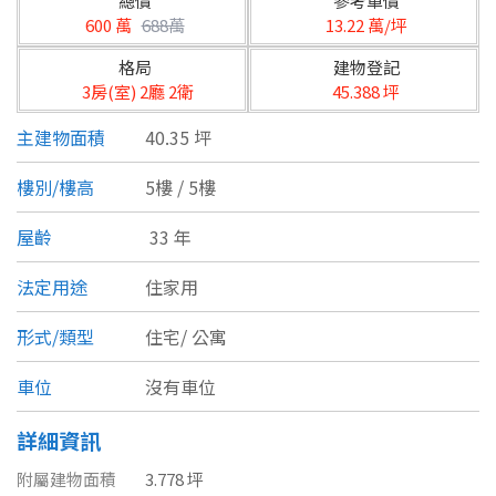
總價
參考單價
台北市
600 萬
688萬
13.22 萬/坪
基隆市
格局
建物登記
3房(室) 2廳 2衛
45.388 坪
新北市
主建物面積
40.35 坪
宜蘭縣
樓別/樓高
5樓 / 5樓
類型(可複選)
桃園市
屋齡
33 年
不拘
公寓
電梯大樓
套房
新竹市
法定用途
住家用
別墅
透天厝
樓中樓
華廈
新竹縣
形式/類型
住宅/
公寓
農舍
辦公
店面
工廠
苗栗縣
車位
沒有車位
台中市
廠辦
倉庫
土地
其他
詳細資訊
彰化縣
附屬建物面積
3.778 坪
坪數