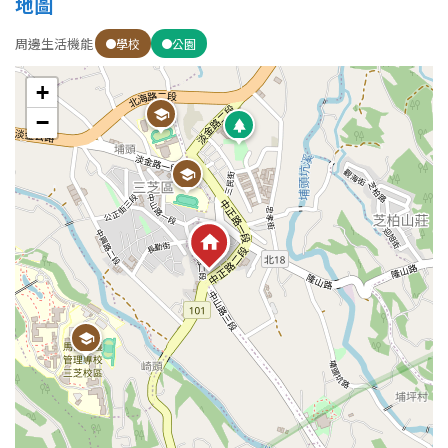
地圖
周邊生活機能
學校
公園
屋齡
+
不拘
5 年以下
−
5-10 年
10-20 年
20-30 年
30-40 年
40 年以上
售價