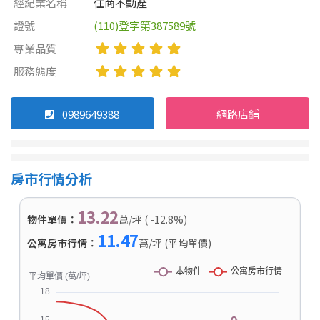
經紀業名稱
住商不動產
證號
(110)登字第387589號
專業品質
服務態度
0989649388
網路店鋪
房市行情分析
13.22
物件單價：
萬/坪 ( -12.8%)
11.47
公寓房市行情：
萬/坪 (平均單價)