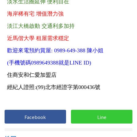
1樓
2樓
金門連江
3樓
4樓
5~10樓
11~20樓
21樓以上
~
樓
格局
不拘
1房
2房
3房
Facebook
Line
4房
5房以上