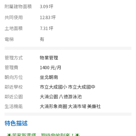
南投縣
附屬建物面積
3.09 坪
不拘
20坪以下
雲林縣
共同使用
12.83 坪
20~30 坪
30~40 坪
土地面積
7.31 坪
嘉義市
電梯
有
40~50 坪
50~60 坪
嘉義縣
60~70 坪
70~80 坪
台南市
管理方式
物業管理
管理費
1400 元/月
高雄市
80坪以上
朝向方位
坐北朝南
澎湖縣
鄰近學校
市立大成國小 市立大成國中
~
坪
鄰近公園
大湳公園 八德游泳池
屏東縣
生活機能
大湳形象商圈 大湳市場 美廉社
樓層
台東縣
不拘
地下室
特色描述
花蓮縣