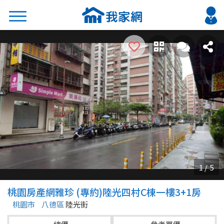
搜尋
熱門關鍵字
2026 台北降價好屋限量釋出
2026 新北降價好屋限量釋出
2026 台中降價好屋限量釋出
2026 台南降價好屋限量釋出
2026 高雄降價好屋限量釋出
縣市
區域
桃園房產網雅珍 (專約)陸光四村C棟一樓3+1房
不限
不限
桃園市
八德區
陸光街