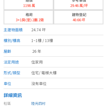
總價
參考單價
台北市
1198 萬
29.46 萬/坪
基隆市
格局
建物登記
3+1房(室) 2廳 2衛
40.66 坪
新北市
主建物面積
24.74 坪
宜蘭縣
樓別/樓高
1~1樓 / 13樓
類型(可複選)
桃園市
屋齡
26 年
不拘
公寓
電梯大樓
套房
新竹市
法定用途
住家用
別墅
透天厝
樓中樓
華廈
新竹縣
形式/類型
住宅/
電梯大樓
農舍
辦公
店面
工廠
苗栗縣
車位
沒有車位
台中市
廠辦
倉庫
土地
其他
詳細資訊
彰化縣
社區
陸光四村
坪數