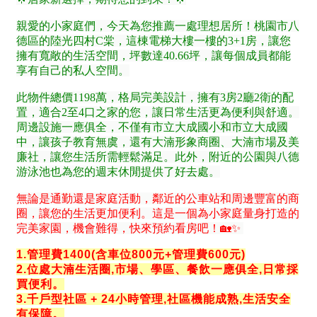
1樓
2樓
金門連江
3樓
4樓
5~10樓
11~20樓
21樓以上
~
樓
格局
不拘
1房
2房
3房
4房
5房以上