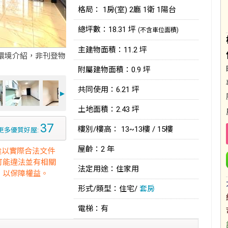
格局： 1房(室) 2廳 1衛 1陽台
總坪數：18.31 坪
(不含車位面積)
主建物面積：11.2 坪
環境介紹，非刊登物
附屬建物面積：0.9 坪
共同使用：6.21 坪
►
土地面積：2.43 坪
37
樓別/樓高： 13~13樓 / 15樓
更多優質好屋:
屋齡：2 年
途以實際合法文件
可能違法並有相關
法定用途：住家用
，以保障權益。
形式/類型：住宅/
套房
電梯：有