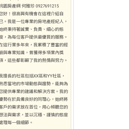
桃園房產網 何雅珍 0927691215
您好！很高興有機會在這裡介紹自
己。我是一位專業的房地產經紀人，
始終秉持著誠實、負責、細心的態
度，為每位客戶提供最優質的服務。
在這行業多年來，我累積了豐富的經
驗與專業知識，曾獲得多項業內獎
項，這些都彰顯了我的熱情與努力。
我擅長的社區包括XX區和YY社區，
熟悉當地的市場動態與趨勢，能夠為
您提供專業的建議和解決方案。我的
優勢在於具備良好的同理心，始終將
客戶的需求放在首位，用心傾聽您的
想法與需求，並以沉穩、謹慎的態度
處理每一個細節。