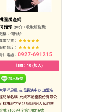
桃園房產網
何雅珍
(仲介，收取服務費)
暱稱：
何雅珍
專業品質：
服務態度：
0927-691215
房仲電話：
訂閱：10 (加入)
太平洋房屋 友成展演中心 加盟店
經紀業名稱: 允成不動產股份有限公
司桃市經字第285號經紀人藍純燕
證號: (100)登字第178316號