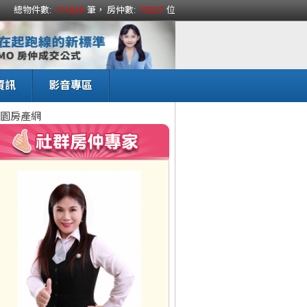
總物件數:
111625
筆， 房仲數:
15327
位
資訊
影音專區
園房產網