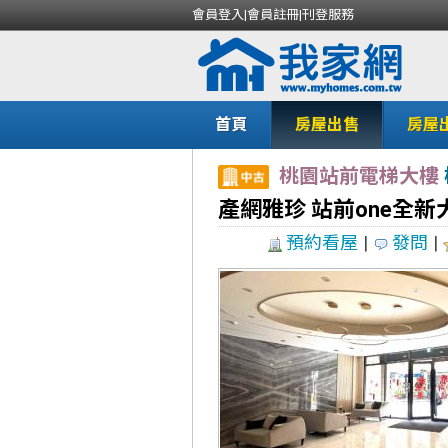
會員登入
|
會員註冊
|
刊登服務
首頁
房屋出售
房屋
桃園站前電梯大樓
產網雅珍 站前one全新
預約看屋
|
發問
|