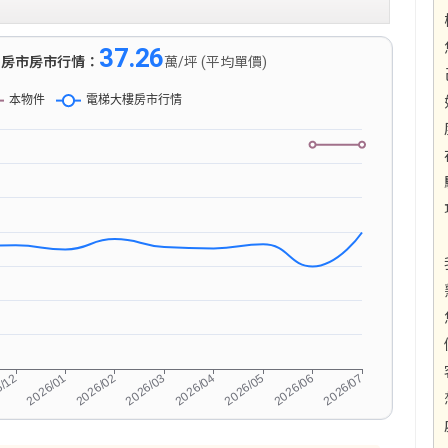
37.26
)
房市房市行情：
萬/坪 (平均單價)