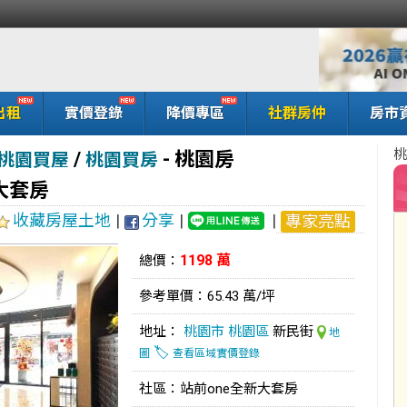
出租
實價登錄
降價專區
社群房仲
房市
桃
/
-
桃園房
桃園買屋
桃園買房
大套房
收藏房屋土地
|
分享
|
|
專家亮點
1198 萬
總價：
參考單價：65.43 萬/坪
地址：
桃園市
桃園區
新民街
地
🏷️
圖
查看區域實價登錄
社區：站前one全新大套房