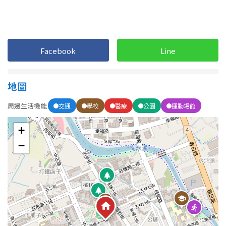
屋齡
Facebook
Line
不拘
5 年以下
5-10 年
10-20 年
地圖
20-30 年
30-40 年
周邊生活機能
交通
學校
醫療
公園
運動場館
40 年以上
+
−
售價