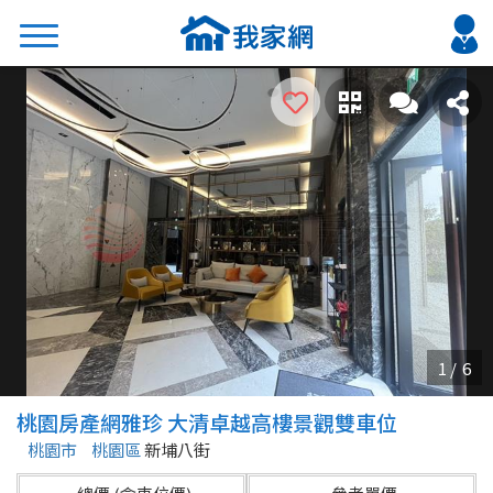
搜尋
熱門關鍵字
2026 台北降價好屋限量釋出
2026 新北降價好屋限量釋出
2026 台中降價好屋限量釋出
2026 台南降價好屋限量釋出
2026 高雄降價好屋限量釋出
縣市
區域
桃園房產網雅珍 大清卓越高樓景觀雙車位
不限
不限
桃園市
桃園區
新埔八街