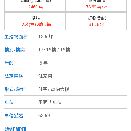
總價 (含車位價)
參考單價
台北市
2460 萬
78.69 萬/坪
基隆市
格局
建物登記
2房(室) 2廳 2衛
31.26 坪
新北市
主建物面積
18.6 坪
宜蘭縣
樓別/樓高
15~15樓 / 15樓
類型(可複選)
桃園市
屋齡
5 年
不拘
公寓
電梯大樓
套房
新竹市
法定用途
住家用
別墅
透天厝
樓中樓
華廈
新竹縣
形式/類型
住宅/
電梯大樓
農舍
辦公
店面
工廠
苗栗縣
車位
平面式車位
台中市
廠辦
倉庫
土地
其他
車位描述
68.69
彰化縣
坪數
詳細資訊