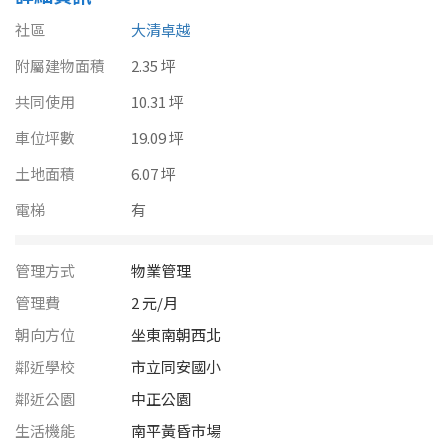
南投縣
不拘
20坪以下
社區
大清卓越
雲林縣
附屬建物面積
2.35 坪
20~30 坪
30~40 坪
嘉義市
共同使用
10.31 坪
40~50 坪
50~60 坪
車位坪數
19.09 坪
嘉義縣
土地面積
6.07 坪
60~70 坪
70~80 坪
台南市
電梯
有
高雄市
80坪以上
管理方式
物業管理
澎湖縣
~
坪
管理費
2 元/月
屏東縣
朝向方位
坐東南朝西北
樓層
台東縣
鄰近學校
市立同安國小
鄰近公園
中正公園
不拘
地下室
花蓮縣
生活機能
南平黃昏市場