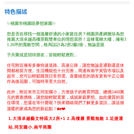
1樓
2樓
金門連江
特色描述
3樓
4樓
5~10樓
11~20樓
21樓以上
~
樓
格局
不拘
1房
2房
3房
4房
5房以上