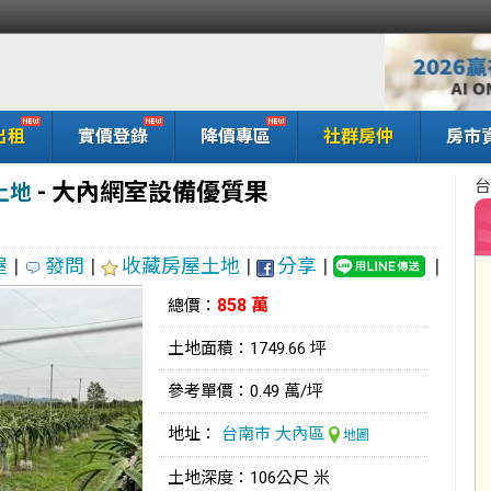
出租
實價登錄
降價專區
社群房仲
房市
台
-
大內網室設備優質果
土地
屋
|
發問
|
收藏房屋土地
|
分享
|
|
858 萬
總價：
土地面積：1749.66 坪
參考單價：0.49 萬/坪
地址：
台南市
大內區
地圖
土地深度：106公尺 米