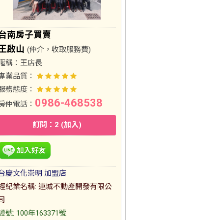
台南房子買賣
王啟山
(仲介，收取服務費)
暱稱：
王店長
專業品質：
服務態度：
0986-468538
房仲電話：
訂閱：2 (加入)
台慶文化崇明 加盟店
經紀業名稱: 連城不動產開發有限公
司
證號: 100年163371號