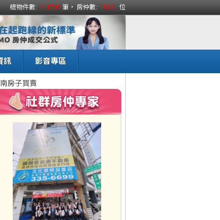
總物件數:
111799
筆， 房仲數:
15331
位
資訊
影音專區
南房子買賣