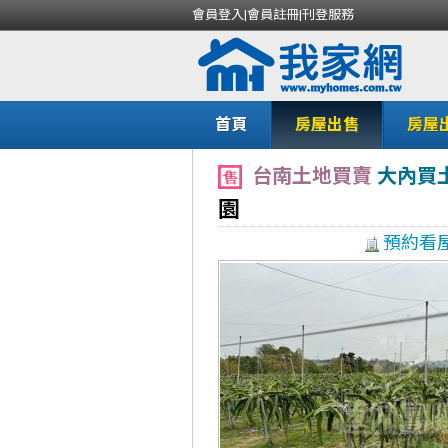
會員登入
|
會員註冊
|
刊登服務
首頁
房屋出售
房屋
台南土地買賣
大內買
園
預約看