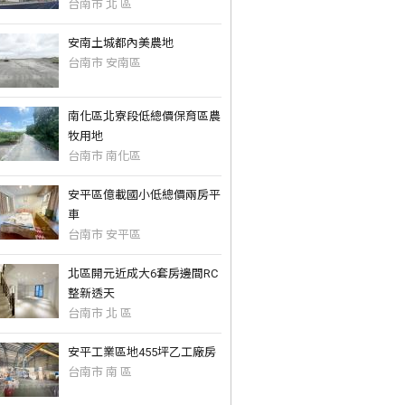
台南市 北 區
安南土城都內美農地
台南市 安南區
南化區北寮段低總價保育區農
牧用地
台南市 南化區
安平區億載國小低總價兩房平
車
台南市 安平區
北區開元近成大6套房邊間RC
整新透天
台南市 北 區
安平工業區地455坪乙工廠房
台南市 南 區