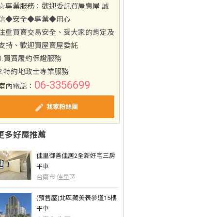
☆專業服務：歡迎委託買屋賣屋 誠
信◆安全◆專業◆用心
注重買賣交易安全、受大家的肯定及
支持、歡迎買屋賣屋委託
1.買賣履約保證服務
2.特約地政士專業服務
06-3356699
室內電話：
我家粉絲團
更多好屋推薦
佳里御善佳居2全新好宅三房
平車
台南市 佳里區
(預售屋)北區藏美表參道15樓
平車