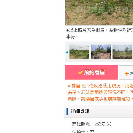
※以上照片若為街景，為物件附近
本身。
◄
預約看屋
更
※ 房屋照片僅反應使用現況，用
為準。若法定用途與現況不同，
風險，請購屋或承租前詳加確認
詳細資訊
面臨路寬：2公尺 米
法拍地：否