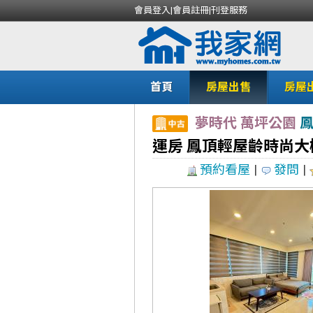
會員登入
|
會員註冊
|
刊登服務
首頁
房屋出售
房屋
夢時代 萬坪公園
運房 鳳頂輕屋齡時尚大
預約看屋
|
發問
|