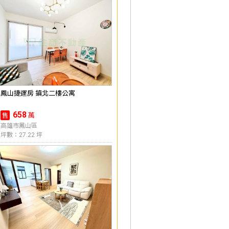
鳳山捷運房 鎮北二樓公寓
658
萬
售
高雄市鳳山區
坪數：27.22 坪