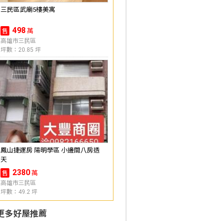
三民區武廟5樓美寓
498
萬
售
高雄市三民區
坪數：20.85 坪
鳳山捷運房 陽明學區 小邊間八房透
天
2380
萬
售
高雄市三民區
坪數：49.2 坪
更多好屋推薦