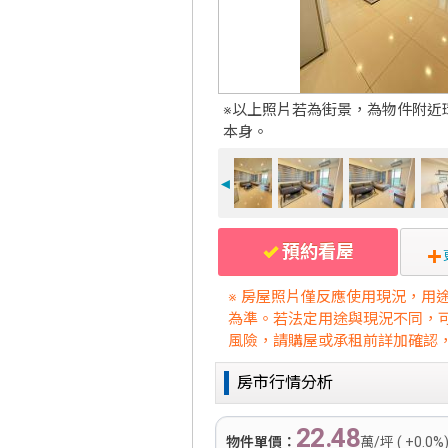
※以上照片若為街景，為物件附近
本身。
◄
預約看屋
※ 房屋照片僅反應使用現況，用
為準。若法定用途與現況不同，
風險，請購屋或承租前詳加確認
房市行情分析
22.48
物件單價：
萬/坪 ( +0.0%