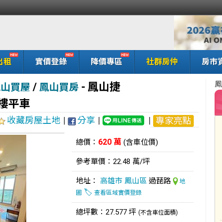
出租
實價登錄
降價專區
社群房仲
房市
鳳
/
-
鳳山捷
鳳山買屋
鳳山買房
樓平車
收藏房屋土地
|
分享
|
|
專家亮點
620 萬
總價：
(含車位價)
參考單價：22.48 萬/坪
地址：
高雄市
鳳山區
過琵路
地
🏷️
圖
查看區域實價登錄
總坪數：27.577 坪
(不含車位面積)