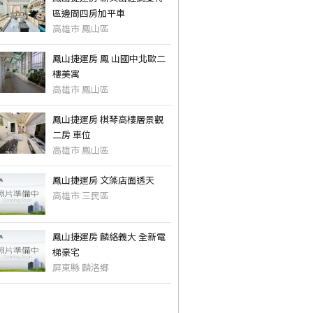
區邊間四房加平車
高雄市 鳳山區
鳳山捷運房 鳳 山國中北歐二
樓美寓
高雄市 鳳山區
鳳山捷運房 棋琴高樓層景觀
二房 車位
高雄市 鳳山區
鳳山捷運房 文藻店面透天
高雄市 三民區
鳳山捷運房 麟絡義大 全新電
梯豪宅
屏東縣 麟洛鄉