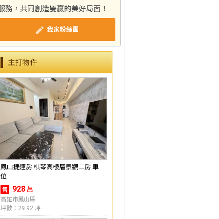
服務，共同創造雙贏的美好局面！
我家粉絲團
主打物件
鳳山捷運房 棋琴高樓層景觀二房 車
位
928
萬
售
高雄市鳳山區
坪數：29.92 坪