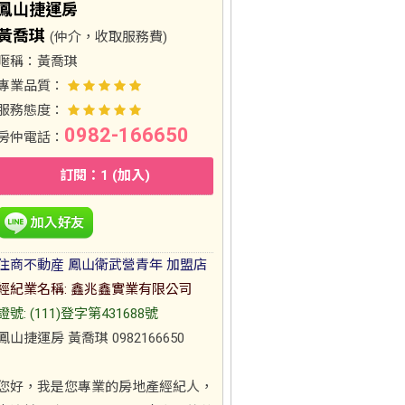
鳳山捷運房
黃喬琪
(仲介，收取服務費)
暱稱：
黃喬琪
專業品質：
服務態度：
0982-166650
房仲電話：
訂閱：1 (加入)
住商不動産 鳳山衛武營青年 加盟店
經紀業名稱: 鑫兆鑫實業有限公司
證號: (111)登字第431688號
鳳山捷運房 黃喬琪 0982166650
您好，我是您專業的房地產經紀人，