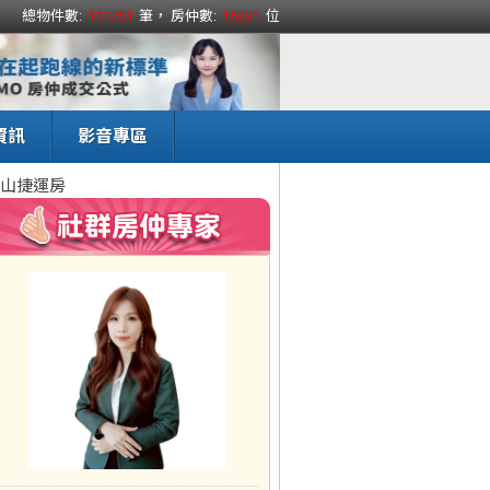
總物件數:
111751
筆， 房仲數:
15331
位
資訊
影音專區
山捷運房