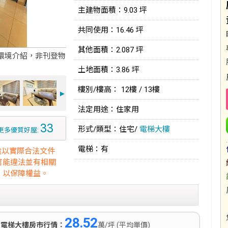
主建物面積：9.03 坪
共同使用：16.46 坪
其他面積：2.087 坪
環境介紹，非刊登物
土地面積：3.86 坪
樓別/樓高： 12樓 / 13樓
►
法定用途：住家用
33
形式/類型：住宅/
電梯大樓
更多優質好屋:
電梯：有
途以實際合法文件
可能違法並有相關
，以保障權益。
28.52
)
電梯大樓房市行情：
萬/坪 (平均單價)