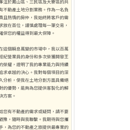
專注於鳳山區、三民區及大寮區的共
有不動產土地分割業務。作為一名負
責且熱情的房仲，我始終將客戶的需
求放在首位，謹慎處理每一筆交易，
確保您的權益得到最大保障。
在這個瞬息萬變的市場中，我以百萬
經紀營業員的身份和多次榮獲開發王
的榮耀，證明了我的專業能力與持續
追求卓越的決心。我對每個項目的深
入分析，使我在土地分割方面具備絕
對的優勢，能夠為您提供客製化的解
決方案。
如您有不動產的需求或疑問，請不要
猶豫，隨時與我聯繫。我期待與您攜
手，為您的不動產之旅提供最專業的