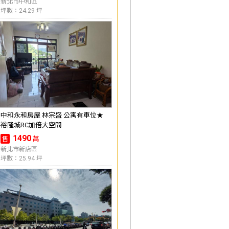
新北市中和區
坪數：24.29 坪
中和永和房屋 林宗盛 公寓有車位★
裕隆城RC加倍大空間
1490
萬
售
新北市新店區
坪數：25.94 坪