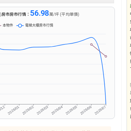
56.98
)
房市房市行情：
萬/坪 (平均單價)