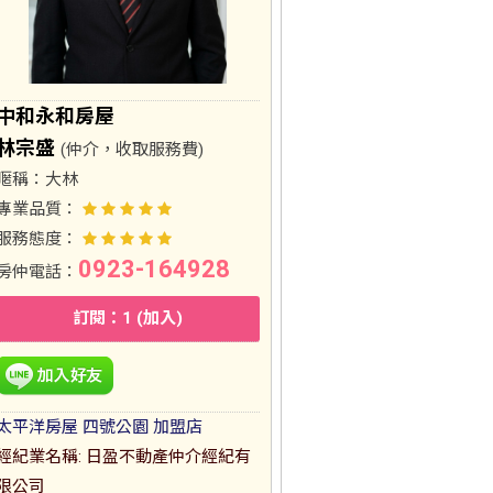
中和永和房屋
林宗盛
(仲介，收取服務費)
暱稱：
大林
專業品質：
服務態度：
0923-164928
房仲電話：
訂閱：1 (加入)
太平洋房屋 四號公園 加盟店
經紀業名稱: 日盈不動產仲介經紀有
限公司