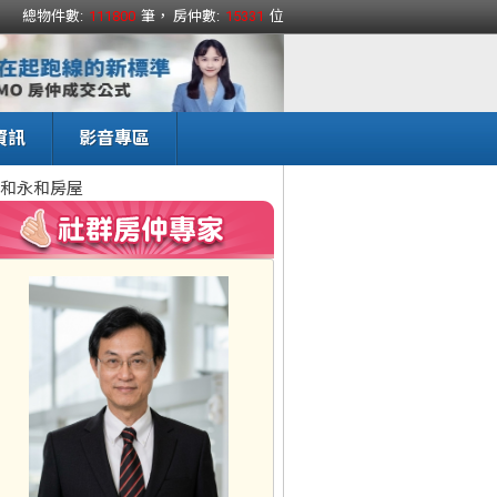
總物件數:
111800
筆， 房仲數:
15331
位
資訊
影音專區
和永和房屋