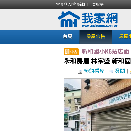
會員登入
|
會員註冊
|
刊登服務
首頁
房屋出售
房屋
新和國小K8站店面
永和房屋 林宗盛 新和
預約看屋
|
發問
|