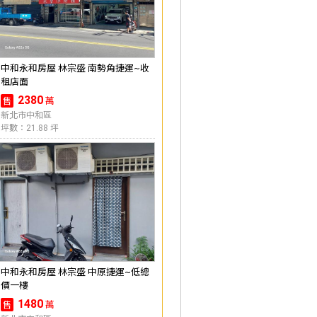
中和永和房屋 林宗盛 南勢角捷運~收
租店面
2380
萬
售
新北市中和區
坪數：21.88 坪
中和永和房屋 林宗盛 中原捷運~低總
價一樓
1480
萬
售