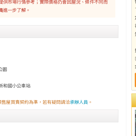
提供市場行情參考；實際價格仍會因屋況、條件不同而
員
進一步了解。
公園
.新和國小公車站
預售屋買賣契約為準，若有疑問請洽
承辦人員
。