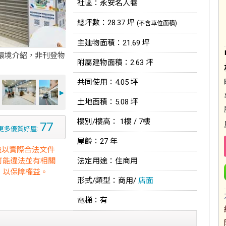
社區：永安名人巷
總坪數：28.37 坪
(不含車位面積)
主建物面積：21.69 坪
環境介紹，非刊登物
附屬建物面積：2.63 坪
共同使用：4.05 坪
►
土地面積：5.08 坪
樓別/樓高： 1樓 / 7樓
77
更多優質好屋:
屋齡：27 年
途以實際合法文件
可能違法並有相關
法定用途：住商用
，以保障權益。
形式/類型：商用/
店面
電梯：有