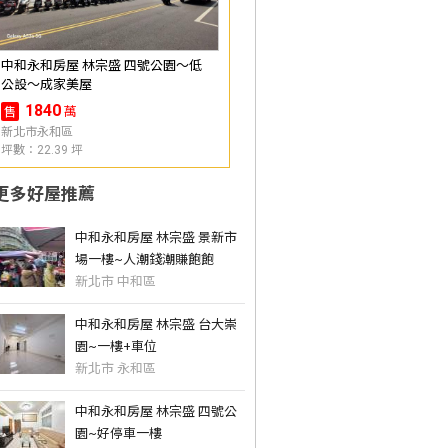
中和永和房屋 林宗盛 四號公園～低
公設～成家美屋
1840
萬
售
新北市永和區
坪數：22.39 坪
更多好屋推薦
中和永和房屋 林宗盛 景新市
場一樓~人潮錢潮賺飽飽
新北市 中和區
中和永和房屋 林宗盛 台大崇
園~一樓+車位
新北市 永和區
中和永和房屋 林宗盛 四號公
園~好停車一樓