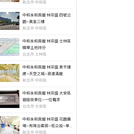
新北市 中和區
中和永和房屋 林宗盛 四號公
園~黃金三樓
新北市 中和區
中和永和房屋 林宗盛 士林區
精華土地持分
台北市 士林區
中和永和房屋 林宗盛 景平捷
運~天空之城~浪漫滿屋
新北市 中和區
中和永和房屋 林宗盛 大安區
銀座街車位~一位難求
台北市 大安區
中和永和房屋 林宗盛 花園廣
場~有陽台套房~低公設~單身
最愛
新北市 中和區