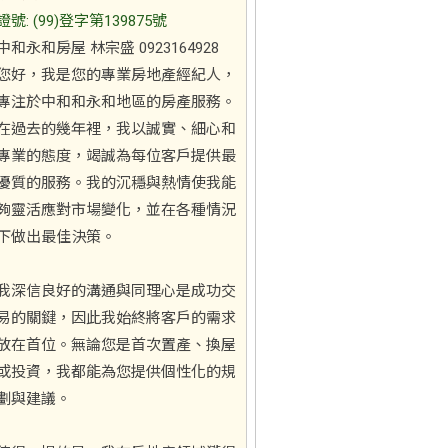
證號: (99)登字第139875號
中和永和房屋 林宗盛 0923164928
您好，我是您的專業房地產經紀人，
專注於中和和永和地區的房產服務。
在過去的幾年裡，我以誠實、細心和
專業的態度，竭誠為每位客戶提供最
優質的服務。我的沉穩與熱情使我能
夠靈活應對市場變化，並在各種情況
下做出最佳決策。
我深信良好的溝通與同理心是成功交
易的關鍵，因此我始終將客戶的需求
放在首位。無論您是首次置產、換屋
或投資，我都能為您提供個性化的規
劃與建議。