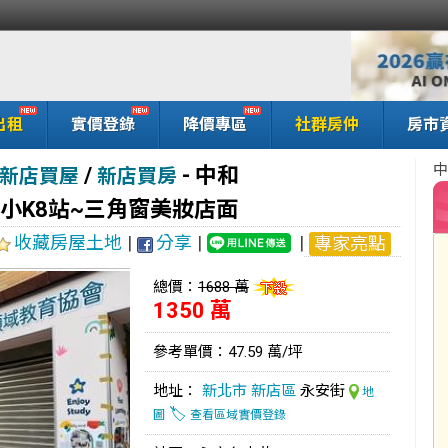
出租
實價登錄
降價專區
社群房仲
房市
中
/
-
中和
新店買屋
新店買房
國小K8站~三角窗美妝店面
收藏房屋土地
|
分享
|
|
專家亮點
總價：
1688 萬
1350 萬
參考單價：47.59 萬/坪
地址：
新北市
新店區
永安街
地
🏷️
圖
查看區域實價登錄