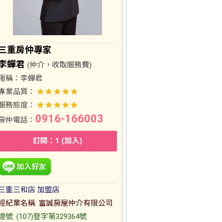
三重房仲專家
李蟬君
(仲介，收取服務費)
暱稱：
李蟬君
專業品質：
服務態度：
0916-166003
房仲電話：
訂閱：1 (加入)
三重三和店 加盟店
經紀業名稱: 富誠房屋仲介有限公司
證號: (107)登字第329364號