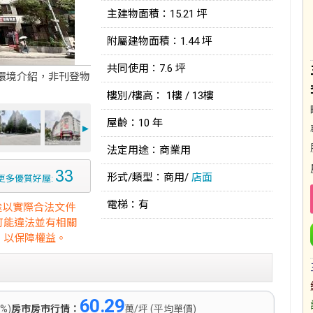
主建物面積：15.21 坪
附屬建物面積：1.44 坪
共同使用：7.6 坪
環境介紹，非刊登物
樓別/樓高： 1樓 / 13樓
屋齡：10 年
►
法定用途：商業用
33
形式/類型：商用/
店面
更多優質好屋:
電梯：有
途以實際合法文件
可能違法並有相關
，以保障權益。
60.29
0%)
房市房市行情：
萬/坪 (平均單價)