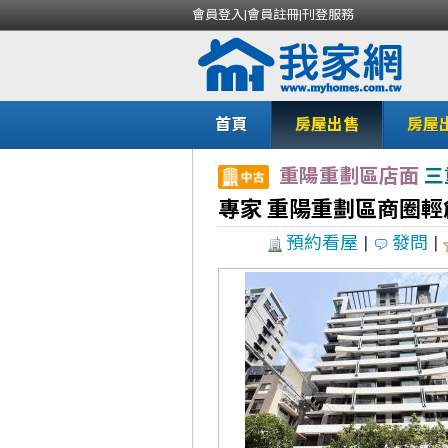
會員登入
|
會員註冊
|
刊登服務
首頁
房屋出售
房屋
重陽重劃區店面
三
專家 重陽重劃區商圈
預約看屋
|
發問
|