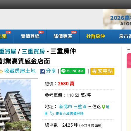
出租
實價登錄
降價專區
社群房仲
房市
三
/
-
三重房仲
重買屋
三重買房
輕創業高質感金店面
收藏房屋土地
|
分享
|
|
專家亮點
2680 萬
總價：
參考單價：110.52 萬/坪
地址：
新北市
三重區
三信路
地
🏷️
圖
查看區域實價登錄
總坪數：24.25 坪
(不含車位面積)