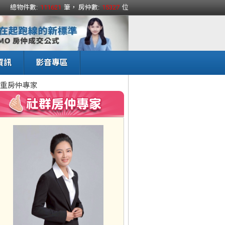
總物件數:
111621
筆， 房仲數:
15327
位
資訊
影音專區
重房仲專家