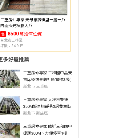
三重房仲專家 天母忠誠璞里一層一戶
四面採光裸妝大戶
8500
萬(含車位價)
售
台北市士林區
坪數：84.9 坪
更多好屋推薦
三重房仲專家 三和國中品安
首席極致景觀社區電梯3房(車
另購)
新北市 三重區
三重房仲專家 大坪林雙捷
350M城易迅靜巷3房雙主臥
新北市 新店區
三重房仲專家 臨近三和國中
捷運300M、方便停車1樓