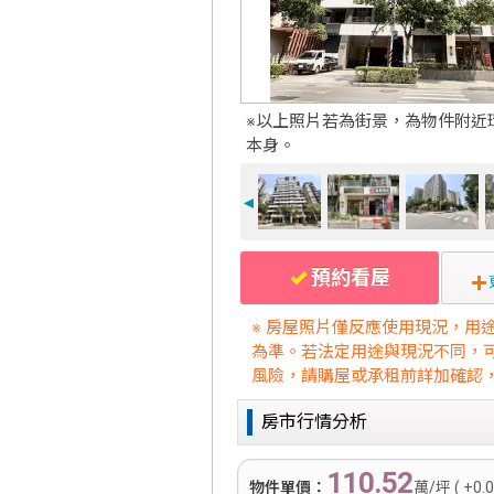
※以上照片若為街景，為物件附近
本身。
◄
預約看屋
※ 房屋照片僅反應使用現況，用
為準。若法定用途與現況不同，
風險，請購屋或承租前詳加確認
房市行情分析
110.52
物件單價：
萬/坪 ( +0.