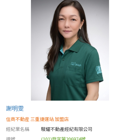
謝明雯
住商不動産 三重捷運站 加盟店
經紀業名稱
駿耀不動產經紀有限公司
證號
(101)登字第206974號