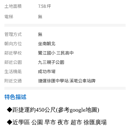
南投縣
土地面積
7.58 坪
不拘
20坪以下
雲林縣
電梯
無
20~30 坪
30~40 坪
嘉義市
管理方式
無
40~50 坪
50~60 坪
嘉義縣
朝向方位
坐南朝北
60~70 坪
70~80 坪
鄰近學校
鷺江國小 三民高中
台南市
鄰近公園
九三親子公園
高雄市
80坪以上
生活機能
成功市場
澎湖縣
附近交通
捷運徐匯中學站 溪墘公車站牌
~
坪
屏東縣
特色描述
樓層
台東縣
不拘
地下室
花蓮縣