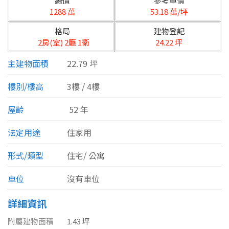
總價
參考單價
台北市
1288 萬
53.18 萬/坪
基隆市
格局
建物登記
2房(室) 2廳 1衛
24.22 坪
新北市
主建物面積
22.79 坪
宜蘭縣
樓別/樓高
3樓 / 4樓
類型(可複選)
桃園市
屋齡
52 年
不拘
公寓
電梯大樓
套房
新竹市
法定用途
住家用
別墅
透天厝
樓中樓
華廈
新竹縣
形式/類型
住宅/
公寓
農舍
辦公
店面
工廠
苗栗縣
車位
沒有車位
台中市
廠辦
倉庫
土地
其他
詳細資訊
彰化縣
附屬建物面積
1.43 坪
坪數