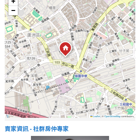
+
−
屋齡
不拘
5 年以下
5-10 年
10-20 年
20-30 年
30-40 年
40 年以上
售價
Leaflet
|
©
OpenStreetMap
contributors
賣家資訊 - 社群房仲專家