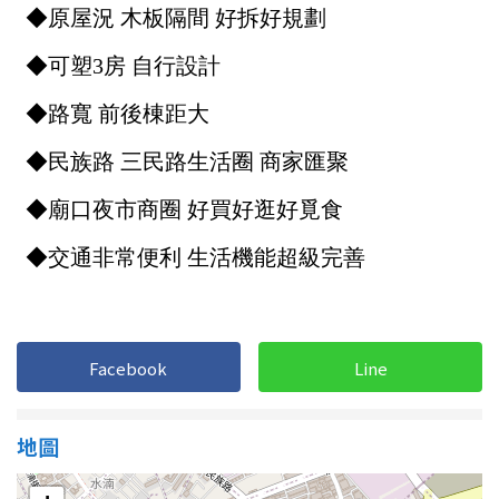
1樓
2樓
金門連江
3樓
4樓
5~10樓
11~20樓
21樓以上
~
樓
格局
不拘
1房
Facebook
Line
2房
3房
地圖
4房
5房以上