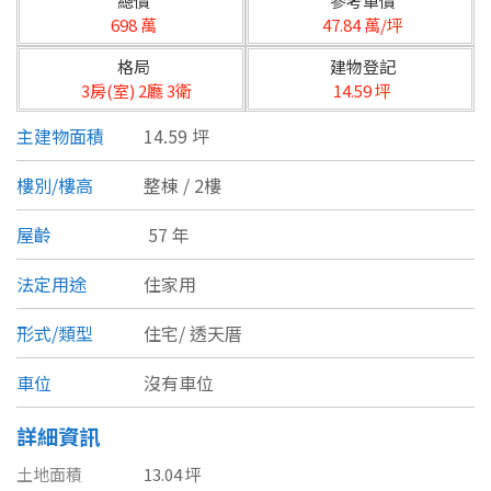
總價
參考單價
台北市
698 萬
47.84 萬/坪
基隆市
格局
建物登記
3房(室) 2廳 3衛
14.59 坪
新北市
主建物面積
14.59 坪
宜蘭縣
樓別/樓高
整棟 / 2樓
類型(可複選)
桃園市
屋齡
57 年
不拘
公寓
電梯大樓
套房
新竹市
法定用途
住家用
別墅
透天厝
樓中樓
華廈
新竹縣
形式/類型
住宅/
透天厝
農舍
辦公
店面
工廠
苗栗縣
車位
沒有車位
台中市
廠辦
倉庫
土地
其他
詳細資訊
彰化縣
土地面積
13.04 坪
坪數