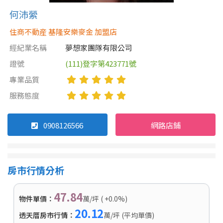
何沛縈
住商不動産 基隆安樂麥金 加盟店
經紀業名稱
夢想家團隊有限公司
證號
(111)登字第423771號
專業品質
服務態度
0908126566
網路店鋪
房市行情分析
47.84
物件單價：
萬/坪 ( +0.0%)
20.12
透天厝房市行情：
萬/坪 (平均單價)