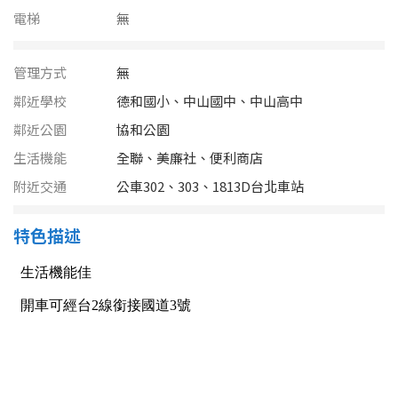
南投縣
電梯
無
不拘
20坪以下
雲林縣
20~30 坪
30~40 坪
管理方式
無
嘉義市
鄰近學校
德和國小、中山國中、中山高中
40~50 坪
50~60 坪
嘉義縣
鄰近公園
協和公園
生活機能
全聯、美廉社、便利商店
60~70 坪
70~80 坪
台南市
附近交通
公車302、303、1813D台北車站
高雄市
80坪以上
特色描述
澎湖縣
~
坪
屏東縣
樓層
台東縣
不拘
地下室
花蓮縣