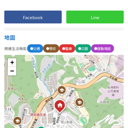
1樓
2樓
金門連江
3樓
4樓
Facebook
Line
5~10樓
11~20樓
地圖
21樓以上
周邊生活機能
交通
學校
醫療
公園
運動場館
~
樓
+
−
格局
不拘
1房
2房
3房
4房
5房以上