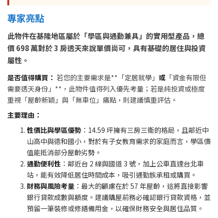
專家亮點
此物件在基隆地區屬於「學區與通勤兼具」的實用型產品，總
價 698 萬對於 3 房透天來說單價尚可，具有基礎的居住與投資
屬性。
是否值得購買：
若您的主要需求是**「定居就學」
或
「資金有限但
需要透天身份」**，此物件值得列入優先考量；若是純投資或極度
重視「屋齡新穎」與「無車位」痛點，則建議慎重評估。
主要理由：
性價比與學區優勢
：14.59 坪擁有三房三衛的格局，且鄰近中
山高中與德和國小，對於有子女教育需求的家庭而言，學區價
值能抵消部分屋齡劣勢。
通勤便利性
：鄰近台 2 線與國道 3 號，加上公車直達台北車
站，能有效降低居住時間成本，吸引通勤族承租或購買。
財務與風險考量
：最大的顧慮在於 57 年屋齡，這將直接影響
銀行貸款成數與額度。建議購屋前務必確認銀行貸款資格，並
預留一筆裝修或修繕備用金，以確保財務安全與居住品質。