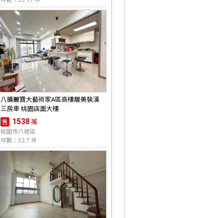
坪數：35.17 坪
八擴麗寶大藝術家A區高樓層美裝潢
三房車 桃園店面大樓
1538
萬
售
桃園市八德區
坪數：53.7 坪