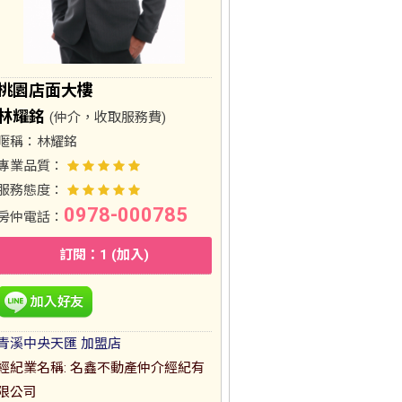
桃園店面大樓
林耀銘
(仲介，收取服務費)
暱稱：
林耀銘
專業品質：
服務態度：
0978-000785
房仲電話：
訂閱：1 (加入)
青溪中央天匯 加盟店
經紀業名稱: 名鑫不動產仲介經紀有
限公司