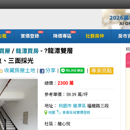
出租
實價登錄
降價專區
社群房仲
房市
桃
/
-
?龍潭雙層
買屋
龍潭買房
位、三面採光
收藏房屋土地
|
分享
|
|
專家亮點
2300 萬
總價：
參考單價：59.39 萬/坪
地址：
桃園市
龍潭區
福龍路三段
🏷️
地圖
查看區域實價登錄
社區：龍心悅