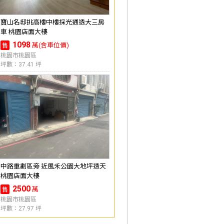
寶山名邸挑高樓中樓採光通透大三房
車 桃園店面大樓
1098
萬(含車位價)
售
桃園市桃園區
坪數：37.41 坪
中路重劃區旁 近風禾公園大地坪透天
桃園店面大樓
2500
萬
售
桃園市桃園區
坪數：27.97 坪