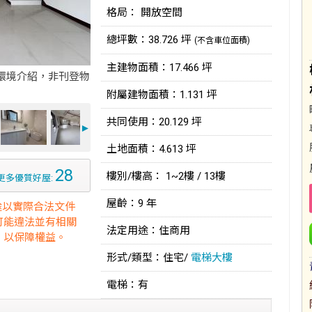
格局： 開放空間
總坪數：38.726 坪
(不含車位面積)
主建物面積：17.466 坪
環境介紹，非刊登物
附屬建物面積：1.131 坪
共同使用：20.129 坪
►
土地面積：4.613 坪
28
樓別/樓高： 1~2樓 / 13樓
更多優質好屋:
屋齡：9 年
途以實際合法文件
可能違法並有相關
法定用途：住商用
，以保障權益。
形式/類型：住宅/
電梯大樓
電梯：有