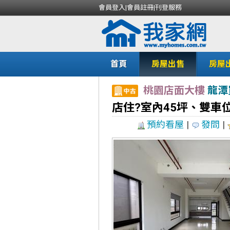
會員登入
|
會員註冊
|
刊登服務
首頁
房屋出售
房屋
桃園店面大樓
龍潭
店住?室內45坪、雙車
預約看屋
|
發問
|