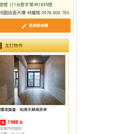
證號: (114)登字第491895號
桃園店面大樓 林耀銘 0978-000-785
我家粉絲團
主打物件
闊境露臺．昭揚天籟兩房車
1988
萬
售
桃園市桃園區