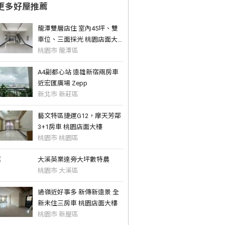
更多好屋推薦
龍潭雙層店住 室內45坪、雙
車位、三面採光 桃園店面大
樓
桃園市 龍潭區
A4副都心站 遠雄新宿兩房車
近宏匯廣場 Zepp
新北市 新莊區
藝文特區捷運G12，摩天芳鄰
3+1房車 桃園店面大樓
桃園市 桃園區
大溪英業達旁大坪數特農
桃園市 大溪區
過嶺近好事多 新傳新遠景 全
新未住三房車 桃園店面大樓
桃園市 新屋區