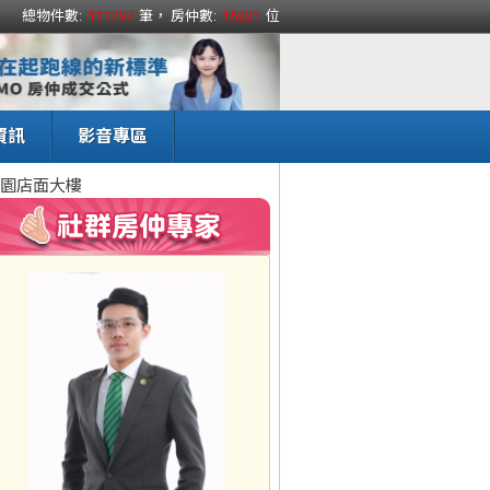
總物件數:
111797
筆， 房仲數:
15331
位
資訊
影音專區
園店面大樓