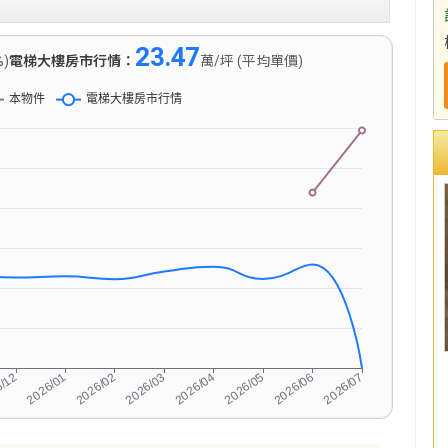
23.47
%)
電梯大樓房市行情：
萬/坪 (平均單價)