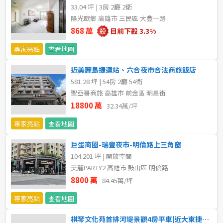
33.04 坪 | 3房 2廳 2衛
不拘
5 年以下
陽光歐鄉 高雄市 三民區 大豐一路
868 萬
目前下殺 3.3%
5-10 年
10-20 年
專家亮點
查看地圖
20-30 年
30-40 年
近美麗島捷運站、六合夜市合法商旅飯店
581.28 坪 | 54房 2廳 54衛
40 年以上
聖亞哥商旅 高雄市 前金區 明星街
18800 萬
32.34萬/坪
專家亮點
查看地圖
售價
巨蛋商圈-瑞豐夜市-明倫路上三角窗
104.201 坪 | 開放空間
美麗PARTY2 高雄市 鼓山區 明倫路
8800 萬
84.45萬/坪
專家亮點
查看地圖
棋琴文化苑首排河堤景觀4房平車|近大東捷運站