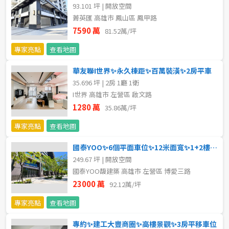
93.101 坪 | 開放空間
5~10樓
11~20樓
菁英匯 高雄市 鳳山區 鳳甲路
7590 萬
81.52萬/坪
21樓以上
專家亮點
查看地圖
~
樓
華友聯I世界✨永久棟距✨百萬裝潢✨2房平車
35.696 坪 | 2房 1廳 1衛
I世界 高雄市 左營區 啟文路
1280 萬
格局
35.86萬/坪
專家亮點
查看地圖
不拘
1房
國泰YOO✨6個平面車位✨12米面寬✨1+2樓店面
2房
3房
249.67 坪 | 開放空間
國泰YOO馥建築 高雄市 左營區 博愛三路
4房
5房以上
23000 萬
92.12萬/坪
專家亮點
查看地圖
屋齡
專約✨建工大豐商圈✨高樓景觀✨3房平移車位