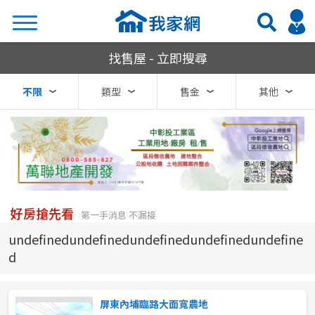
我家網房屋買賣
找售屋 - 立即搜尋
搜尋
不限
類型
售金
其他
熱門關鍵字
縣市
區域
好房搶先看
第一手消息 不漏接
不限
不限
undefinedundefinedundefinedundefinedundefine
d
台北市
基隆市
屏東內埔臨路大面寬農地