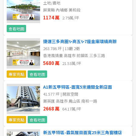
20~30 坪
30~40 坪
土地/農地
嘉義市
屏東縣 內埔鄉 美和段
40~50 坪
50~60 坪
1174 萬
2.79萬/坪
嘉義縣
查看地圖
60~70 坪
70~80 坪
台南市
捷運三多商圈✨商五✨7座金庫環繞商辦
高雄市
80坪以上
263.786 坪 | 13廳 2衛
香港風情畫 高雄市 前鎮區 三多三路
澎湖縣
5680 萬
21.53萬/坪
~
坪
屏東縣
專家亮點
查看地圖
樓層
A1新五甲特區-面寬5米邊間全新店面
台東縣
41.577 坪 | 開放空間
不拘
地下室
菁英匯 高雄市 鳳山區 南和一路
花蓮縣
2668 萬
64.17萬/坪
1樓
2樓
金門連江
專家亮點
查看地圖
3樓
4樓
新五甲特區-霸氣醒目面寬25米三角窗樓店