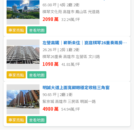
65.08 坪 | 4房 2廳 2衛
棋琴文化苑 高雄市 鳳山區 光遠路
2098 萬
32.24萬/坪
專家亮點
查看地圖
左營高鐵｜嶄新未住｜崑庭棋琴26重奏兩房車位
26.26 坪 | 2房 1廳 2衛
棋琴26重奏 高雄市 左營區 文川路
1098 萬
41.81萬/坪
專家亮點
查看地圖
明誠大道上面寬顯眼穩定收租三角窗
90.65 坪 | 2廳 1衛
紫京城 高雄市 三民區 明誠一路
4980 萬
54.94萬/坪
專家亮點
查看地圖
預設排序