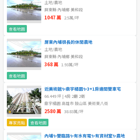
土地/農地
新北市
屏東縣 內埔鄉 美和段
1047 萬
2.5萬/坪
宜蘭縣
查看地圖
類型(可複選)
桃園市
屏東內埔很長的休閒農地
不拘
公寓
電梯大樓
套房
新竹市
土地/農地
屏東縣 內埔鄉 美和段
別墅
透天厝
樓中樓
華廈
新竹縣
368 萬
1.93萬/坪
農舍
辦公
店面
工廠
苗栗縣
查看地圖
近美術館✨鼎宇橘園✨3+1房邊間雙車宅
台中市
廠辦
倉庫
土地
其他
66.449 坪 | 4房 2廳 2衛
鼎宇橘園 高雄市 鼓山區 美術東八街
彰化縣
2580 萬
38.83萬/坪
坪數
南投縣
專家亮點
查看地圖
不拘
20坪以下
雲林縣
內埔✨雙臨路✨有水有電✨有資材室✨農地