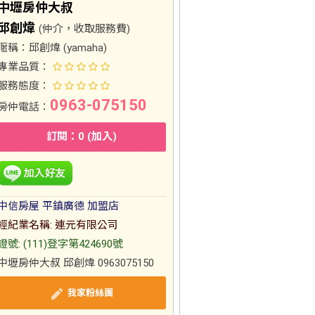
中壢房仲大叔
邱創煒
(仲介，收取服務費)
暱稱：
邱創煒 (yamaha)
專業品質：
服務態度：
0963-075150
房仲電話：
訂閱：0 (加入)
中信房屋 平鎮廣德 加盟店
經紀業名稱: 連元有限公司
證號: (111)登字第424690號
中壢房仲大叔 邱創煒 0963075150
我家粉絲團