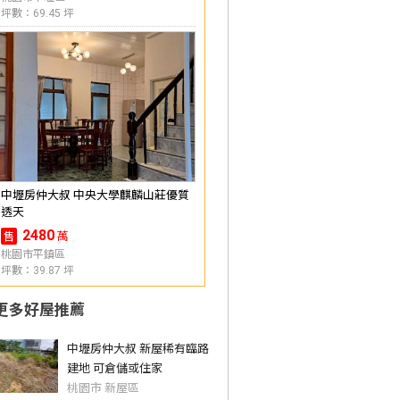
坪數：69.45 坪
中壢房仲大叔 中央大學麒麟山莊優質
透天
2480
萬
售
桃園市平鎮區
坪數：39.87 坪
更多好屋推薦
中壢房仲大叔 新屋稀有臨路
建地 可倉儲或住家
桃園市 新屋區