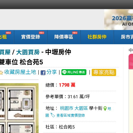
出租
實價登錄
降價專區
社群房仲
房市
中
/
-
中壢房仲
買屋
大園買房
雙車位 松合苑5
收藏房屋土地
|
分享
|
|
專家亮點
1798 萬
總價：
參考單價：31.61 萬/坪
地址：
桃園市
大園區
學十街
地
🏷️
圖
查看區域實價登錄
社區：松合苑5