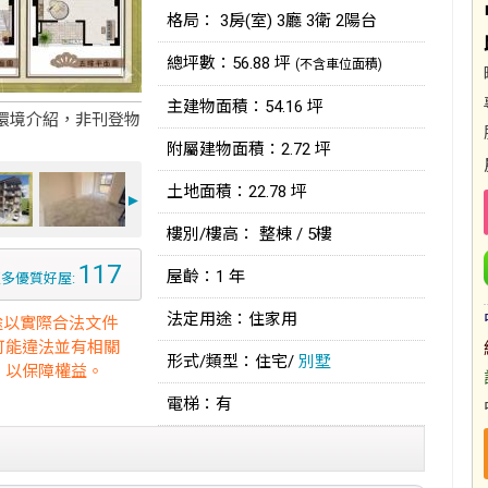
格局： 3房(室) 3廳 3衛 2陽台
總坪數：56.88 坪
(不含車位面積)
主建物面積：54.16 坪
環境介紹，非刊登物
附屬建物面積：2.72 坪
土地面積：22.78 坪
►
樓別/樓高： 整棟 / 5樓
117
屋齡：1 年
多優質好屋:
法定用途：住家用
途以實際合法文件
可能違法並有相關
形式/類型：住宅/
別墅
，以保障權益。
電梯：有