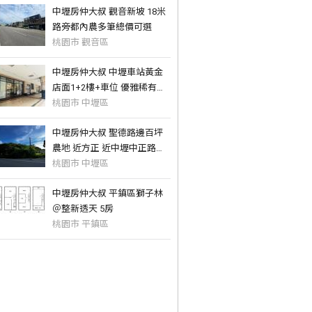
中壢房仲大叔 觀音新坡 18米
路旁都內農多筆總價可選
桃園市 觀音區
中壢房仲大叔 中壢車站黃金
店面1+2樓+車位 優雅稀有釋
出！
桃園市 中壢區
中壢房仲大叔 聖德路邊百坪
農地 近方正 近中壢中正路二
段
桃園市 中壢區
中壢房仲大叔 平鎮區獅子林
＠整新透天 5房
桃園市 平鎮區