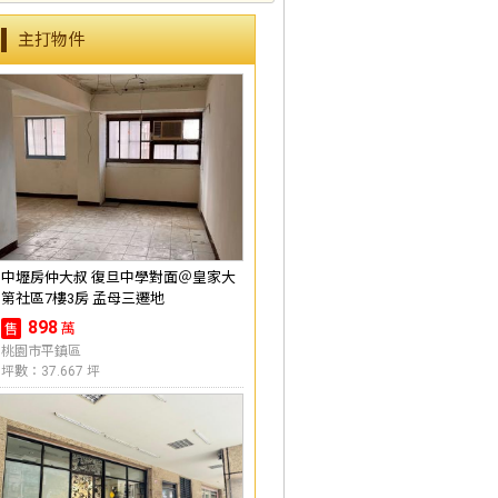
主打物件
中壢房仲大叔 復旦中學對面＠皇家大
第社區7樓3房 孟母三遷地
898
萬
售
桃園市平鎮區
坪數：37.667 坪