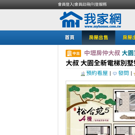
會員登入
|
會員註冊
|
刊登服務
首頁
房屋出售
房屋
中壢房仲大叔
大園
大叔 大園全新電梯別墅
預約看屋
|
發問
|