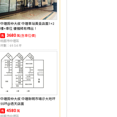
中壢房仲大叔 中壢車站黃金店面1+2
樓+車位 優雅稀有釋出！
3680
萬(含車位價)
售
桃園市中壢區
坪數：69.54 坪
中壢房仲大叔 中壢新明市場＠大地坪
55坪@透天店面
4580
萬
售
桃園市中壢區