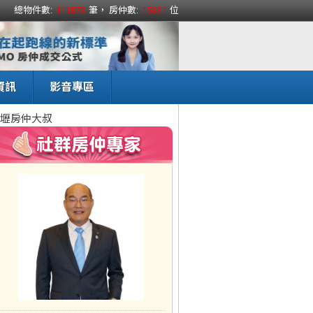
總物件數:
111873
筆， 房仲數:
15331
位
資訊
影音專區
壢房仲大叔