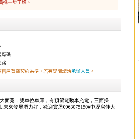
員
進一步了解。
中
邊藻礁
公路
預售屋買賣契約為準，若有疑問請洽
承辦人員
。