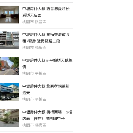
中壢房仲大叔 觀音忠愛莊松
岩透天店面
桃園市 觀音區
中壢房仲大叔 楊梅交流道收
租7套房 近梅獅路二段
桃園市 楊梅區
中壢房仲大叔＃平鎮透天低總
價
桃園市 平鎮區
中壢房仲大叔 北商孝親整新
透天
桃園市 平鎮區
中壢房仲大叔 楊梅商場1+2樓
店面（住店）陽明國中旁
桃園市 楊梅區