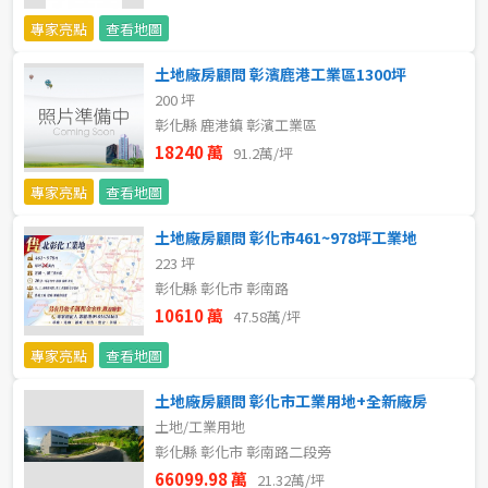
20~30 坪
30~40 坪
嘉義市
專家亮點
查看地圖
40~50 坪
50~60 坪
嘉義縣
土地廠房顧問 彰濱鹿港工業區1300坪
200 坪
60~70 坪
70~80 坪
台南市
彰化縣 鹿港鎮 彰濱工業區
18240 萬
91.2萬/坪
高雄市
80坪以上
專家亮點
查看地圖
澎湖縣
~
坪
土地廠房顧問 彰化市461~978坪工業地
223 坪
屏東縣
彰化縣 彰化市 彰南路
樓層
台東縣
10610 萬
47.58萬/坪
不拘
地下室
專家亮點
查看地圖
花蓮縣
土地廠房顧問 彰化市工業用地+全新廠房
1樓
2樓
金門連江
土地/工業用地
彰化縣 彰化市 彰南路二段旁
3樓
4樓
66099.98 萬
21.32萬/坪