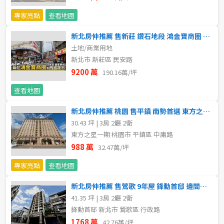
不拘
5 年以下
專家亮點
查看地圖
新北房仲推薦 售新莊 鑽石地段 鴻金寶商圈 黃金商業地
5-10 年
10-20 年
土地/商業用地
新北市 新莊區 民安路
20-30 年
30-40 年
9200 萬
190.16萬/坪
40 年以上
查看地圖
新北房仲推薦 桃園 售平鎮 南勢首選 東方之星 優質3房
30.43 坪 | 3房 2廳 2衛
售價
東方之星一期 桃園市 平鎮區 中庸路
988 萬
32.47萬/坪
專家亮點
查看地圖
新北房仲推薦 售鶯歌 9年屋 鋒勳首邸 邊間採光 電梯三房
41.35 坪 | 3房 2廳 2衛
鋒勳首邸 新北市 鶯歌區 行政路
1768 萬
42.76萬/坪