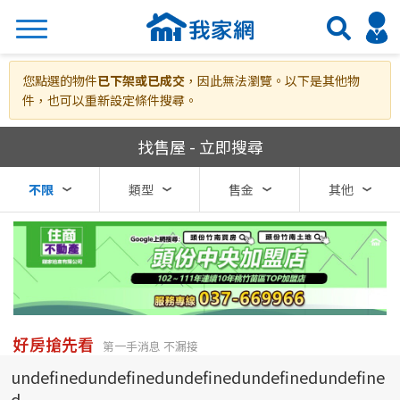
搜尋
您點選的物件
已下架或已成交
，因此無法瀏覽。以下是其他物
件，也可以重新設定條件搜尋。
我家網房屋買賣
找售屋 - 立即搜尋
熱門關鍵字
不限
類型
售金
其他
縣市
區域
不限
不限
台北市
好房搶先看
第一手消息 不漏接
undefinedundefinedundefinedundefinedundefine
基隆市
d