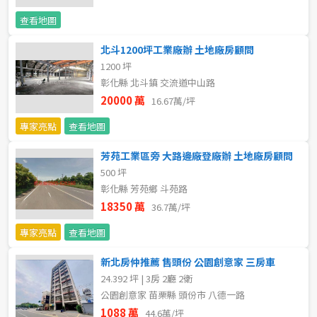
查看地圖
5~10樓
11~20樓
北斗1200坪工業廠辦 土地廠房顧問
21樓以上
1200 坪
彰化縣 北斗鎮 交流道中山路
~
樓
20000 萬
16.67萬/坪
專家亮點
查看地圖
格局
芳苑工業區旁 大路邊廠登廠辦 土地廠房顧問
500 坪
不拘
1房
彰化縣 芳苑鄉 斗苑路
18350 萬
36.7萬/坪
2房
3房
專家亮點
查看地圖
4房
5房以上
新北房仲推薦 售頭份 公園創意家 三房車
24.392 坪 | 3房 2廳 2衛
公園創意家 苗栗縣 頭份市 八德一路
屋齡
1088 萬
44.6萬/坪