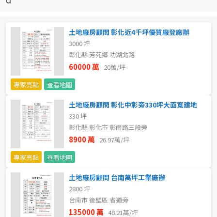
新北市
宜蘭縣
土地廠房顧問 彰化近4千坪優質廠登廠辦
3000 坪
類型(可複選)
桃園市
彰化縣 芳苑鄉 功湖北路
60000 萬
20萬/坪
不拘
公寓
電梯大樓
套房
新竹市
專家亮點
查看地圖
別墅
透天厝
樓中樓
華廈
新竹縣
土地廠房顧問 彰化中彰旁330坪大面寬建地
330 坪
農舍
辦公
店面
工廠
苗栗縣
彰化縣 彰化市 彰南路三段旁
台中市
8900 萬
26.97萬/坪
廠辦
倉庫
土地
其他
專家亮點
查看地圖
彰化縣
坪數
土地廠房顧問 台南萬坪工業廠辦
南投縣
2800 坪
不拘
20坪以下
台南市 後壁區 省道旁
雲林縣
135000 萬
48.21萬/坪