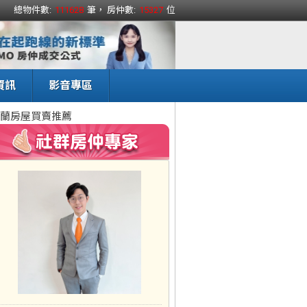
總物件數:
111628
筆， 房仲數:
15327
位
資訊
影音專區
蘭房屋買賣推薦