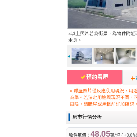
※以上照片若為街景，為物件附近
本身。
◄
預約看屋
※ 房屋照片僅反應使用現況，用
為準。若法定用途與現況不同，
風險，請購屋或承租前詳加確認
房市行情分析
48.05
物件單價：
萬/坪 ( +0.0%