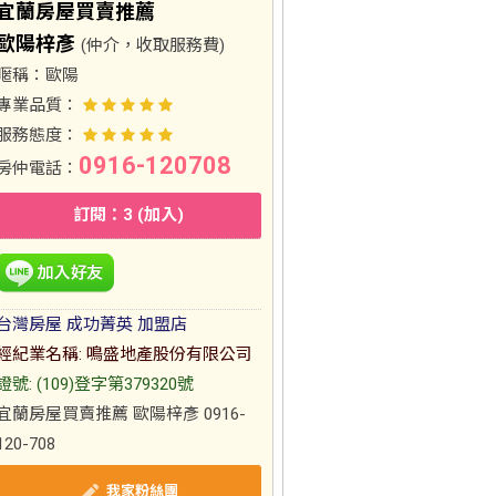
宜蘭房屋買賣推薦
歐陽梓彥
(仲介，收取服務費)
暱稱：
歐陽
專業品質：
服務態度：
0916-120708
房仲電話：
訂閱：3 (加入)
台灣房屋 成功菁英 加盟店
經紀業名稱: 鳴盛地產股份有限公司
證號: (109)登字第379320號
宜蘭房屋買賣推薦 歐陽梓彥 0916-
120-708
我家粉絲團