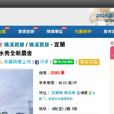
出租
實價登錄
降價專區
社群房仲
房市
宜
/
-
宜蘭
舍
礁溪買屋
礁溪買房
明水秀全新農舍
收藏房屋土地
|
分享
|
|
專家亮點
2580 萬
總價：
參考單價：48.05 萬/坪
地址：
宜蘭縣
礁溪鄉
公埔巷
地
🏷️
圖
查看區域實價登錄
格局： 4房(室) 2廳 5衛