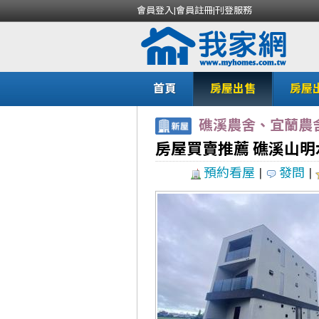
會員登入
|
會員註冊
|
刊登服務
首頁
房屋出售
房屋
礁溪農舍、宜蘭農
房屋買賣推薦 礁溪山
預約看屋
|
發問
|