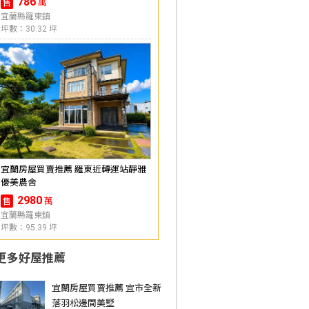
786
萬
售
宜蘭縣羅東鎮
坪數：30.32 坪
宜蘭房屋買賣推薦 羅東近轉運站靜雅
優美農舍
2980
萬
售
宜蘭縣羅東鎮
坪數：95.39 坪
更多好屋推薦
宜蘭房屋買賣推薦 宜市全新
落羽松邊間美墅