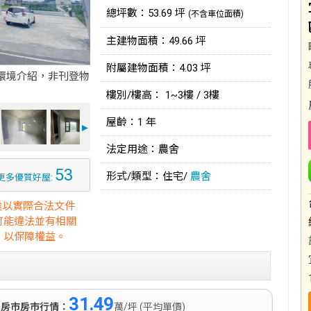
總坪數：53.69 坪
(不含車位面積)
主建物面積：49.66 坪
附屬建物面積：4.03 坪
環境介紹，非刊登物
樓別/樓高： 1~3樓 / 3樓
屋齡：1 年
►
法定用途：農舍
53
形式/類型：住宅/
農舍
更多優質好屋:
途以實際合法文件
可能違法並有相關
，以保障權益。
31.49
)
房市房市行情：
萬/坪 (平均單價)