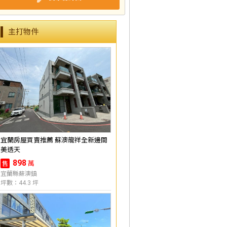
主打物件
宜蘭房屋買賣推薦 蘇澳龍祥全新邊間
美透天
898
萬
售
宜蘭縣蘇澳鎮
坪數：44.3 坪