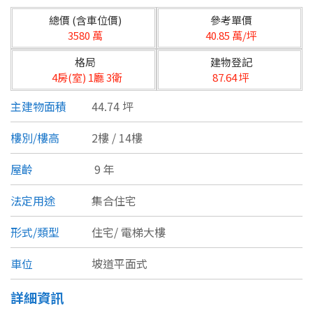
台北市
總價 (含車位價)
參考單價
基隆市
3580 萬
40.85 萬/坪
格局
建物登記
新北市
4房(室) 1廳 3衛
87.64 坪
宜蘭縣
主建物面積
44.74 坪
類型(可複選)
桃園市
樓別/樓高
2樓 / 14樓
不拘
公寓
電梯大樓
套房
新竹市
屋齡
9 年
別墅
透天厝
樓中樓
華廈
新竹縣
法定用途
集合住宅
農舍
辦公
店面
工廠
苗栗縣
形式/類型
住宅/
電梯大樓
台中市
廠辦
倉庫
土地
其他
車位
坡道平面式
彰化縣
詳細資訊
坪數