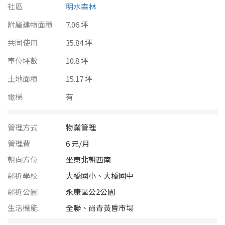
南投縣
社區
明水森林
不拘
20坪以下
附屬建物面積
雲林縣
7.06 坪
20~30 坪
30~40 坪
共同使用
35.84 坪
嘉義市
車位坪數
10.8 坪
40~50 坪
50~60 坪
嘉義縣
土地面積
15.17 坪
60~70 坪
70~80 坪
台南市
電梯
有
高雄市
80坪以上
管理方式
物業管理
澎湖縣
管理費
6 元/月
~
坪
朝向方位
坐東北朝西南
屏東縣
鄰近學校
大橋國小、大橋國中
樓層
台東縣
鄰近公園
永康區公2公園
不拘
地下室
花蓮縣
生活機能
全聯、尚青黃昏市場