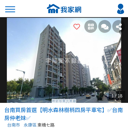
搜尋
熱門關鍵字
2026 台北降價好屋限量釋出
2026 新北降價好屋限量釋出
2026 台中降價好屋限量釋出
2026 台南降價好屋限量釋出
2026 高雄降價好屋限量釋出
縣市
區域
台南買房首選【明水森林樹梢四房平車宅】✅台南
不限
不限
房仲老妹✅
台南市
永康區
東橋七路