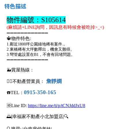
1樓
2樓
金門連江
特色描述
3樓
4樓
5~10樓
11~20樓
21樓以上
~
樓
格局
不拘
1房
2房
3房
4房
5房以上