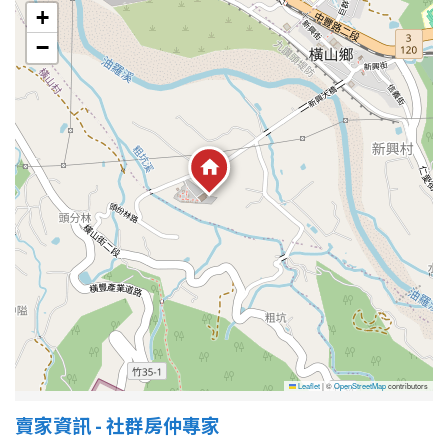
1樓
2樓
金門連江
+
−
3樓
4樓
5~10樓
11~20樓
21樓以上
~
樓
格局
不拘
1房
2房
3房
Leaflet
|
©
OpenStreetMap
contributors
賣家資訊 - 社群房仲專家
4房
5房以上