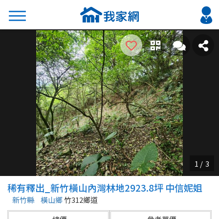
搜尋
熱門關鍵字
2026 台北降價好屋限量釋出
2026 新北降價好屋限量釋出
2026 台中降價好屋限量釋出
2026 台南降價好屋限量釋出
2026 高雄降價好屋限量釋出
縣市
區域
稀有釋出_新竹橫山內灣林地2923.8坪 中信妮姐
不限
不限
新竹縣
橫山鄉
竹312鄉道