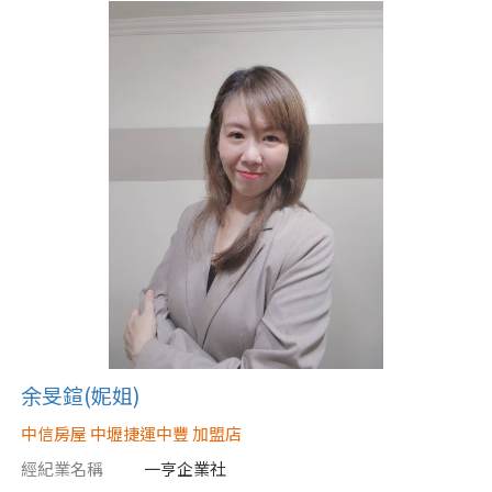
屋齡
不拘
5 年以下
5-10 年
10-20 年
20-30 年
30-40 年
40 年以上
售價
余旻鍹(妮姐)
中信房屋 中壢捷運中豐 加盟店
經紀業名稱
一亨企業社