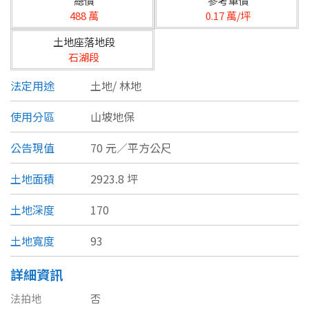
總價
參考單價
台北市
488 萬
0.17 萬/坪
基隆市
土地座落地段
石湖段
新北市
法定用途
土地/
林地
宜蘭縣
使用分區
山坡地保
類型(可複選)
桃園市
公告現值
70 元／平方公尺
不拘
公寓
電梯大樓
套房
新竹市
土地面積
2923.8 坪
別墅
透天厝
樓中樓
華廈
新竹縣
土地深度
170
農舍
辦公
店面
工廠
苗栗縣
土地寬度
93
台中市
廠辦
倉庫
土地
其他
詳細資訊
彰化縣
法拍地
否
坪數