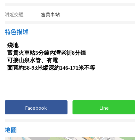
南投縣
不拘
20坪以下
附近交通
富貴車站
雲林縣
20~30 坪
30~40 坪
嘉義市
特色描述
40~50 坪
50~60 坪
嘉義縣
60~70 坪
70~80 坪
台南市
高雄市
80坪以上
澎湖縣
~
坪
屏東縣
Facebook
Line
樓層
台東縣
不拘
地下室
花蓮縣
地圖