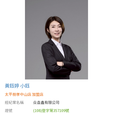
黃鈺婷 小鈺
太平樹孝中山店 加盟店
經紀業名稱
众垚鑫有限公司
證號
(108)登字第357109號