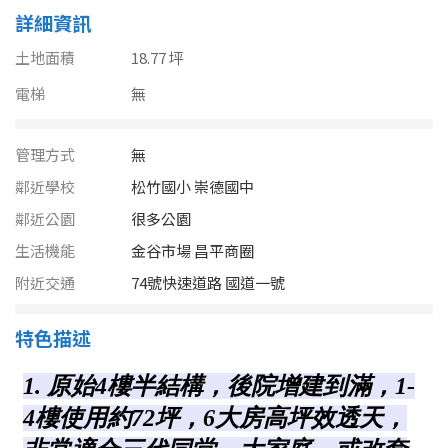
南投縣
詳細資訊
不拘
20坪以下
雲林縣
土地面積
18.77 坪
20~30 坪
30~40 坪
電梯
嘉義市
無
40~50 坪
50~60 坪
嘉義縣
管理方式
無
60~70 坪
70~80 坪
台南市
鄰近學校
松竹國小 崇德國中
鄰近公園
很多公園
高雄市
80坪以上
生活機能
金谷市場 昌平商圈
澎湖縣
附近交通
74號快速道路 國道一號
~
坪
屏東縣
特色描述
樓層
台東縣
不拘
地下室
花蓮縣