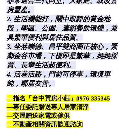
1樓
2樓
金門連江
3樓
4樓
5~10樓
11~20樓
21樓以上
~
樓
格局
不拘
1房
2房
3房
4房
5房以上