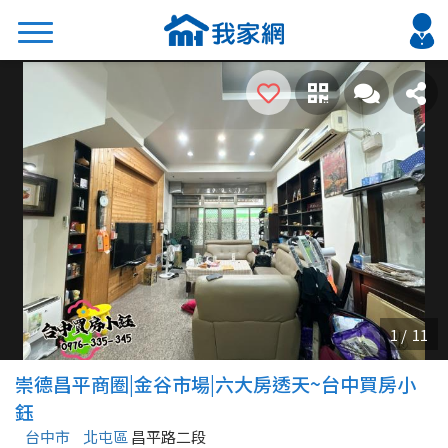
搜尋
熱門關鍵字
2026 台北降價好屋限量釋出
2026 新北降價好屋限量釋出
2026 台中降價好屋限量釋出
2026 台南降價好屋限量釋出
2026 高雄降價好屋限量釋出
縣市
區域
崇德昌平商圈|金谷市場|六大房透天~台中買房小
不限
不限
鈺
台中市
北屯區
昌平路二段