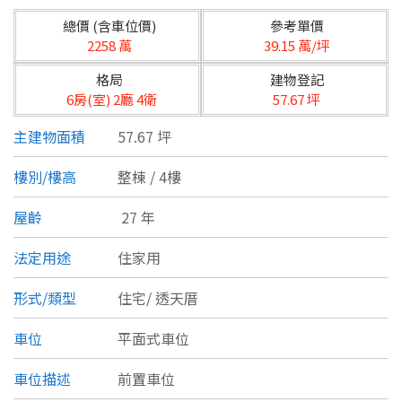
台北市
總價 (含車位價)
參考單價
基隆市
2258 萬
39.15 萬/坪
格局
建物登記
新北市
6房(室) 2廳 4衛
57.67 坪
宜蘭縣
主建物面積
57.67 坪
類型(可複選)
桃園市
樓別/樓高
整棟 / 4樓
不拘
公寓
電梯大樓
套房
新竹市
屋齡
27 年
別墅
透天厝
樓中樓
華廈
新竹縣
法定用途
住家用
農舍
辦公
店面
工廠
苗栗縣
形式/類型
住宅/
透天厝
台中市
廠辦
倉庫
土地
其他
車位
平面式車位
彰化縣
車位描述
前置車位
坪數