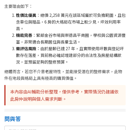
主要理由如下：
性價比優異
：總價 2,258 萬元在該區域屬於可負擔範圍，且包
含車位與贈品，6 房的大格局在市場上較少見，坪效利用率
高。
機能完善
：緊鄰金谷市場與崇德昌平商圈，學校與公園資源豐
富，非常適合長期居住與長輩生活。
需評估風險
：由於屋齡已達 27 年，且實際使用坪數與登記坪
數存在落差，買前務必確認增建部分的合法性及房屋結構狀
況，並預留足夠的整修預算。
總體而言，若您不介意老屋特性，並能接受潛在的整修需求，此物
件在地段與格局上具有極高的購買價值。
本內容由AI輔助分析整理，僅供參考，實際情況仍建議依
此房仲說明與個人需求判斷。
問與答