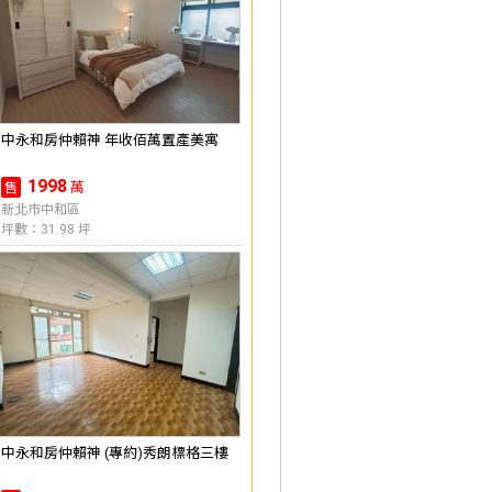
中永和房仲賴神 年收佰萬置產美寓
1998
萬
售
新北市中和區
坪數：31.98 坪
中永和房仲賴神 (專約)秀朗標格三樓