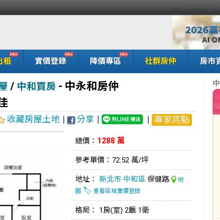
出租
實價登錄
降價專區
社群房仲
房市
中
/
-
中永和房仲
屋
中和買房
佳
收藏房屋土地
|
分享
|
|
專家亮點
1288 萬
總價：
參考單價：72.52 萬/坪
地址：
新北市
中和區
保健路
地
🏷️
圖
查看區域實價登錄
格局： 1房(室) 2廳 1衛