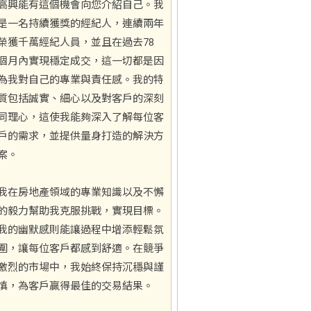
高興能有這個機會向您介紹自己。我
是一名持續獲獎的經紀人，連續兩年
榮獲千萬經紀人員，並且在過去78
個月內實現穩定成交，這一切都是因
為我對自己的專業與責任感。我的特
質包括誠實、細心以及對客戶的深刻
同理心，這使我能夠深入了解每位客
戶的需求，並提供量身打造的解決方
案。
我在房地產領域的專業知識以及不懈
的毅力幫助我克服挑戰，實現目標。
我的幽默感則能讓過程中增添輕鬆氛
圍，讓每位客戶都感到舒適。在競爭
激烈的市場中，我始終保持沉穩與謹
慎，為客戶贏得最佳的交易結果。