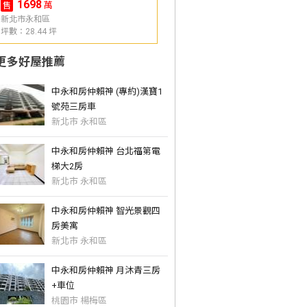
1698
萬
售
新北市永和區
坪數：28.44 坪
更多好屋推薦
中永和房仲賴神 (專約)漢寶1
號苑三房車
新北市 永和區
中永和房仲賴神 台北福第電
梯大2房
新北市 永和區
中永和房仲賴神 智光景觀四
房美寓
新北市 永和區
中永和房仲賴神 月沐青三房
+車位
桃園市 楊梅區