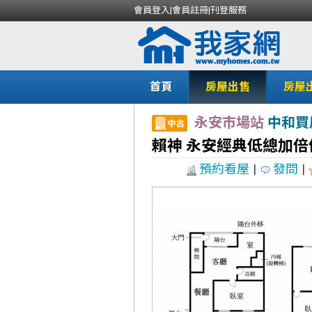
會員登入
|
會員註冊
|
刊登服務
首頁
房屋出售
房屋
永安市場站
中和買
賴神 永安經典低總加倍
預約看屋
|
發問
|