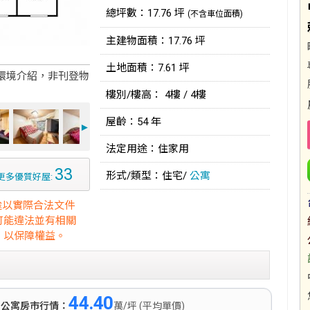
總坪數：17.76 坪
(不含車位面積)
主建物面積：17.76 坪
土地面積：7.61 坪
環境介紹，非刊登物
樓別/樓高： 4樓 / 4樓
屋齡：54 年
►
法定用途：住家用
33
形式/類型：住宅/
公寓
更多優質好屋:
途以實際合法文件
可能違法並有相關
，以保障權益。
44.40
)
公寓房市行情：
萬/坪 (平均單價)