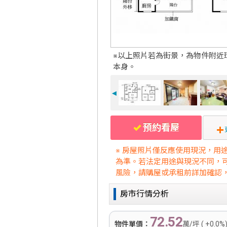
※以上照片若為街景，為物件附近
本身。
◄
預約看屋
※ 房屋照片僅反應使用現況，用
為準。若法定用途與現況不同，
風險，請購屋或承租前詳加確認
房市行情分析
72.52
物件單價：
萬/坪 ( +0.0%