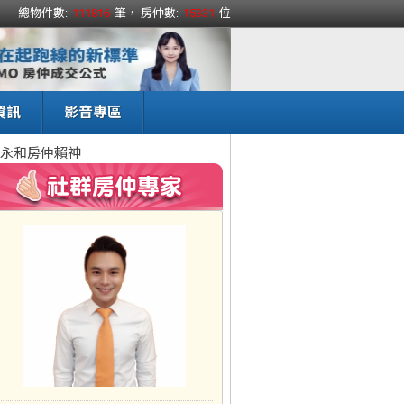
總物件數:
111816
筆， 房仲數:
15331
位
資訊
影音專區
永和房仲賴神