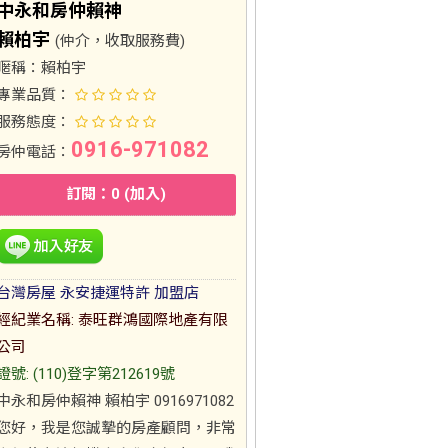
中永和房仲賴神
賴柏宇
(仲介，收取服務費)
暱稱：
賴柏宇
專業品質：
服務態度：
0916-971082
房仲電話：
訂閱：0 (加入)
台灣房屋 永安捷運特許 加盟店
經紀業名稱: 泰旺群鴻國際地產有限
公司
證號: (110)登字第212619號
中永和房仲賴神 賴柏宇 0916971082
您好，我是您誠摯的房產顧問，非常