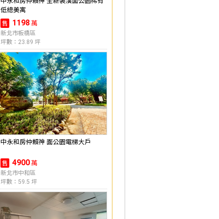
中永和房仲賴神 全新裝潢面公園稀有
低總美寓
1198
萬
售
新北市板橋區
坪數：23.89 坪
中永和房仲賴神 面公園電梯大戶
4900
萬
售
新北市中和區
坪數：59.5 坪