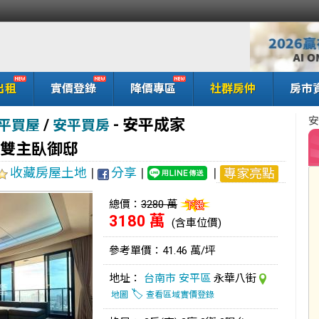
出租
實價登錄
降價專區
社群房仲
房市
安
/
-
安平成家
平買屋
安平買房
 雙主臥御邸
收藏房屋土地
|
分享
|
|
專家亮點
總價：
3280 萬
3180 萬
(含車位價)
參考單價：41.46 萬/坪
地址：
台南市
安平區
永華八街
🏷️
地圖
查看區域實價登錄