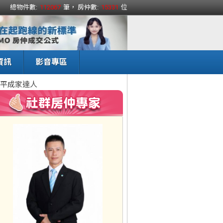
總物件數:
112067
筆， 房仲數:
15331
位
資訊
影音專區
平成家達人