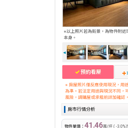
※以上照片若為街景，為物件附近
本身。
◄
預約看屋
※ 房屋照片僅反應使用現況，用
為準。若法定用途與現況不同，
風險，請購屋或承租前詳加確認
房市行情分析
41.46
物件單價：
萬/坪 ( -3.0%)