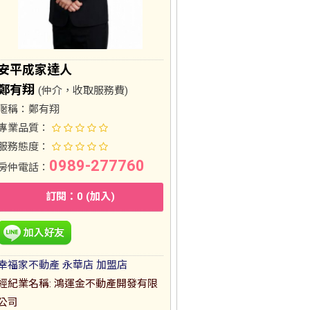
安平成家達人
鄭有翔
(仲介，收取服務費)
暱稱：
鄭有翔
專業品質：
服務態度：
0989-277760
房仲電話：
訂閱：0 (加入)
幸福家不動產 永華店 加盟店
經紀業名稱: 鴻運金不動產開發有限
公司