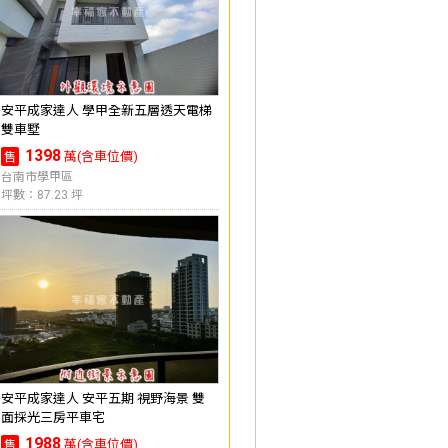
安平成家達人 學甲全新五層透天電梯
雙車墅
1398
萬(含車位價)
售
台南市學甲區
坪數：87.23 坪
安平成家達人 安平五期 視野海景 雙
面採光三房平車宅
1988
萬(含車位價)
售