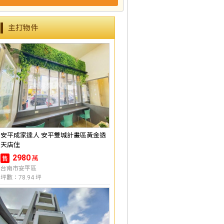
主打物件
安平成家達人 安平雙城計畫區黃金透
天店住
2980
萬
售
台南市安平區
坪數：78.94 坪