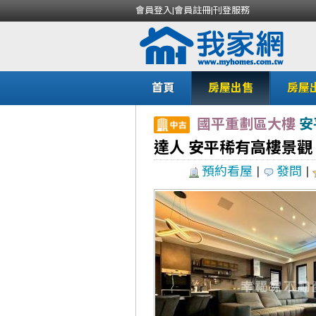
會員登入
|
會員註冊
|
刊登服務
首頁
房屋出售
房屋
國平重劃區大樓
安
達人 安平稀有高樓景觀
預約看屋
|
發問
|