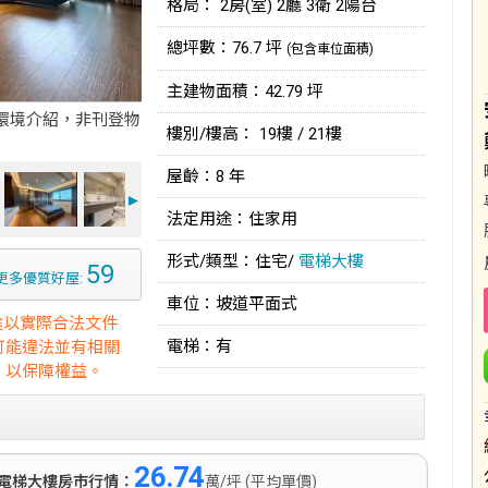
格局： 2房(室) 2廳 3衛 2陽台
總坪數：76.7 坪
(包含車位面積)
主建物面積：42.79 坪
環境介紹，非刊登物
樓別/樓高： 19樓 / 21樓
屋齡：8 年
►
法定用途：住家用
形式/類型：住宅/
電梯大樓
59
更多優質好屋:
車位：坡道平面式
途以實際合法文件
電梯：有
可能違法並有相關
，以保障權益。
26.74
電梯大樓房市行情：
萬/坪 (平均單價)