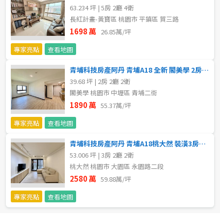
63.234 坪 | 5房 2廳 4衛
長紅計畫-黃寶區 桃園市 平鎮區 貿三路
1698 萬
26.85萬/坪
專家亮點
查看地圖
青埔科技房產阿丹 青埔A18 全新 閣美學 2房2衛浴車位
39.68 坪 | 2房 2廳 2衛
閣美學 桃園市 中壢區 青埔二街
1890 萬
55.37萬/坪
專家亮點
查看地圖
青埔科技房產阿丹 青埔A18桃大然 裝潢3房車位
53.006 坪 | 3房 2廳 2衛
桃大然 桃園市 大園區 永園路二段
2580 萬
59.88萬/坪
專家亮點
查看地圖
預設排序