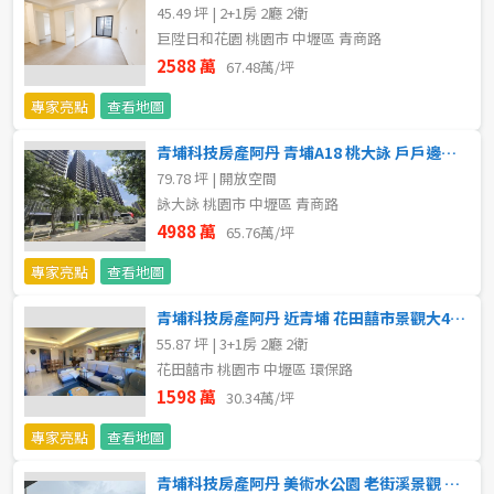
45.49 坪 | 2+1房 2廳 2衛
5~10樓
11~20樓
巨陞日和花園 桃園市 中壢區 青商路
2588 萬
67.48萬/坪
21樓以上
專家亮點
查看地圖
~
樓
青埔科技房產阿丹 青埔A18 桃大詠 戶戶邊間大器尊爵豪邸
79.78 坪 | 開放空間
詠大詠 桃園市 中壢區 青商路
4988 萬
格局
65.76萬/坪
專家亮點
查看地圖
不拘
1房
青埔科技房產阿丹 近青埔 花田囍市景觀大4改3房平面車位
2房
3房
55.87 坪 | 3+1房 2廳 2衛
花田囍市 桃園市 中壢區 環保路
4房
5房以上
1598 萬
30.34萬/坪
專家亮點
查看地圖
屋齡
青埔科技房產阿丹 美術水公園 老街溪景觀 全新2房車位