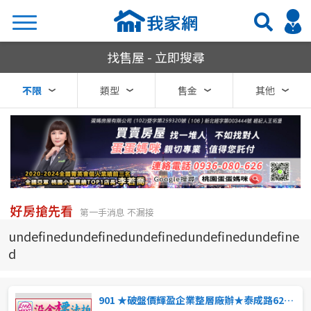
我家網房屋買賣
找售屋 - 立即搜尋
搜尋
不限
類型
售金
其他
熱門關鍵字
縣市
區域
好房搶先看
第一手消息 不漏接
不限
不限
undefinedundefinedundefinedundefinedundefine
d
台北市
基隆市
901 ★破盤價輝盈企業整層廠辦★泰成路62巷33-3號4樓