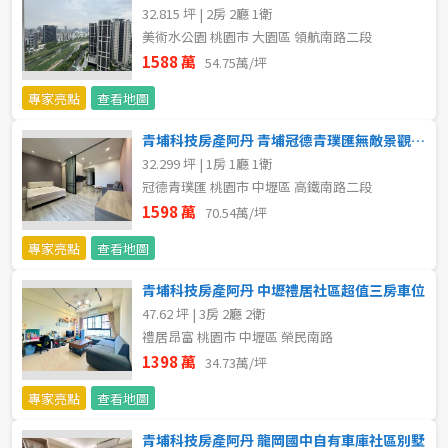
32.815 坪 | 2房 2廳 1衛
不拘
5 年以下
美術水公園 桃園市 大園區 領航南路二段
1588 萬
54.75萬/坪
5-10 年
10-20 年
專家亮點
查看地圖
20-30 年
30-40 年
青埔科技房產阿丹 青埔冠德青璞匯無敵景觀戶套房車位
32.299 坪 | 1房 1廳 1衛
40 年以上
冠德青璞匯 桃園市 中壢區 高鐵南路二段
1598 萬
70.54萬/坪
專家亮點
查看地圖
售價
青埔科技房產阿丹 中壢禮居社區超值三房車位
47.62 坪 | 3房 2廳 2衛
禮居昂富 桃園市 中壢區 榮民南路
1398 萬
34.73萬/坪
專家亮點
查看地圖
青埔科技房產阿丹 龍岡國中自有車庫社區別墅