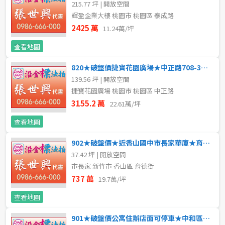
215.77 坪 | 開放空間
新北市
輝盈企業大樓 桃園市 桃園區 泰成路
2425 萬
11.24萬/坪
宜蘭縣
查看地圖
類型(可複選)
桃園市
820★破盤價捷寶花園廣場★中正路708-3號11,12樓
不拘
公寓
電梯大樓
套房
新竹市
139.56 坪 | 開放空間
捷寶花園廣場 桃園市 桃園區 中正路
別墅
透天厝
樓中樓
華廈
新竹縣
3155.2 萬
22.61萬/坪
農舍
辦公
店面
工廠
苗栗縣
查看地圖
902★破盤價★近香山國中市長家華廈★育德街70號4樓-2
台中市
廠辦
倉庫
土地
其他
37.42 坪 | 開放空間
市長家 新竹市 香山區 育德街
彰化縣
737 萬
19.7萬/坪
坪數
南投縣
查看地圖
不拘
20坪以下
雲林縣
901★破盤價公寓住辦店面可停車★中和區華順街43號1樓