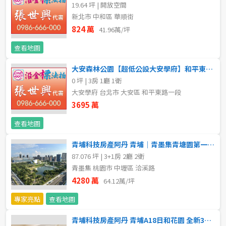
20~30 坪
30~40 坪
19.64 坪 | 開放空間
嘉義市
新北市 中和區 華順街
40~50 坪
50~60 坪
824 萬
41.96萬/坪
嘉義縣
查看地圖
60~70 坪
70~80 坪
台南市
大安森林公園【超低公設大安學府】和平東路一段202號5樓
高雄市
80坪以上
0 坪 | 3房 1廳 1衛
大安學府 台北市 大安區 和平東路一段
澎湖縣
3695 萬
~
坪
屏東縣
查看地圖
樓層
青埔科技房產阿丹 青埔｜青墨集青塘園第一排景觀宅3+1房雙車
台東縣
87.076 坪 | 3+1房 2廳 2衛
不拘
地下室
青墨集 桃園市 中壢區 洽溪路
花蓮縣
4280 萬
64.12萬/坪
1樓
2樓
金門連江
專家亮點
查看地圖
3樓
4樓
青埔科技房產阿丹 青埔A18日和花園 全新3改2房車位