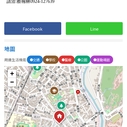
1樓
2樓
金門連江
3樓
4樓
Facebook
Line
5~10樓
11~20樓
21樓以上
地圖
~
樓
周邊生活機能
交通
學校
醫療
公園
運動場館
+
格局
−
不拘
1房
2房
3房
4房
5房以上