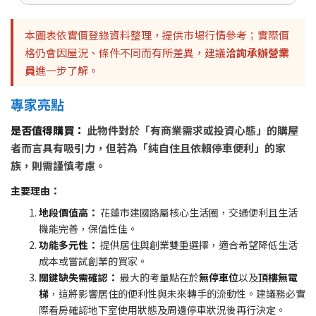
本圖表依實價登錄資料整理，提供市場行情參考；實際價
格仍會因屋況、條件不同而有所差異，建議
洽詢承辦營業
員
進一步了解。
專家亮點
是否值得購買：
此物件對於「有商業需求或投資心態」的購屋
者而言具有吸引力，但若為「純自住且依賴停車便利」的家
族，則需謹慎考慮。
主要理由：
地段價值高：
花蓮市建國路屬核心生活圈，交通便利且生活
機能完善，保值性佳。
功能多元性：
提供居住與創業雙重選擇，適合希望降低生活
成本或嘗試創業的買家。
關鍵缺失需確認：
最大的考量點在於
無停車位
以及
頂樓無電
梯
，這將影響居住的便利性與未來轉手的流動性。建議務必實
際看房確認地下室使用狀態及周邊停車狀況後再行決定。