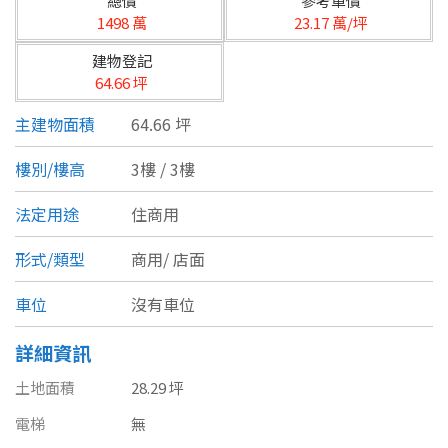
總價
參考單價
台北市
1498 萬
23.17 萬/坪
基隆市
建物登記
64.66 坪
新北市
主建物面積
64.66 坪
宜蘭縣
樓別/樓高
3樓 / 3樓
類型(可複選)
桃園市
法定用途
住商用
不拘
公寓
電梯大樓
套房
新竹市
形式/類型
商用/
店面
別墅
透天厝
樓中樓
華廈
新竹縣
車位
沒有車位
農舍
辦公
店面
工廠
苗栗縣
詳細資訊
台中市
廠辦
倉庫
土地
其他
土地面積
28.29 坪
彰化縣
電梯
無
坪數