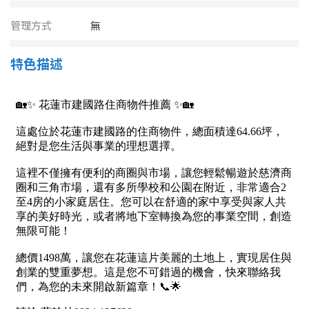
南投縣
不拘
20坪以下
管理方式
無
雲林縣
20~30 坪
30~40 坪
特色描述
嘉義市
40~50 坪
50~60 坪
嘉義縣
60~70 坪
70~80 坪
台南市
高雄市
80坪以上
澎湖縣
~
坪
屏東縣
樓層
台東縣
不拘
地下室
花蓮縣