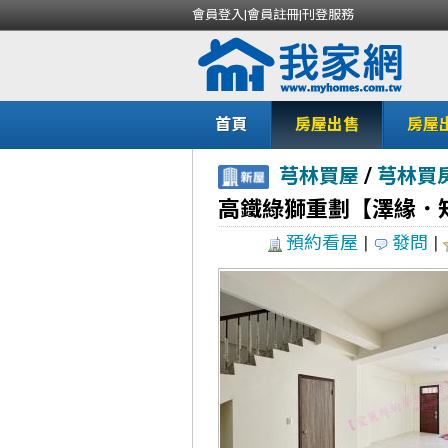
會員登入
|
會員註冊
|
刊登服務
首頁
房屋出售
房屋
/
芎林買屋
芎林買
高鐵綠獅重劃【澤緣．
預約看屋
|
發問
|