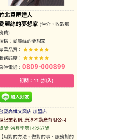
竹北買屋達人
愛麗絲的夢想家
(仲介，收取服
務費)
暱稱：
愛麗絲的夢想家
專業品質：
服務態度：
0809-000899
房仲電話：
訂閱：11 (加入)
台慶高鐵文興店 加盟店
經紀業名稱: 康淳不動產有限公司
證號: 99登字第142267號
【用對的方法、做對的事、服務對的