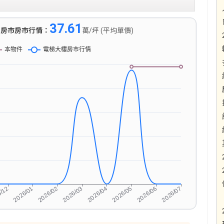
37.61
)
房市房市行情：
萬/坪 (平均單價)