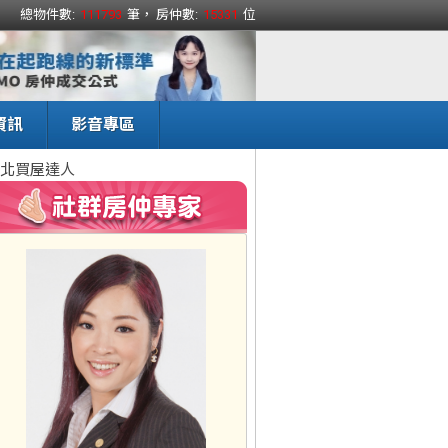
總物件數:
111793
筆， 房仲數:
15331
位
資訊
影音專區
北買屋達人