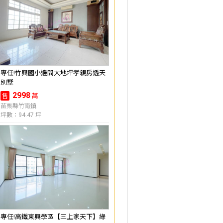
專任!竹興國小邊間大地坪孝親房透天
別墅
2998
萬
售
苗栗縣竹南鎮
坪數：94.47 坪
專任!高鐵東興學區【三上家天下】綠