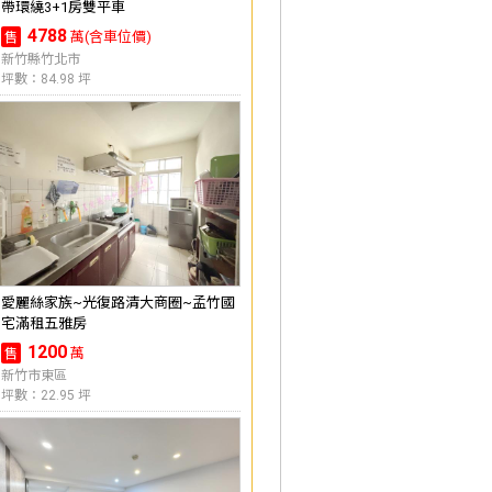
帶環繞3+1房雙平車
4788
萬(含車位價)
售
新竹縣竹北市
坪數：84.98 坪
愛麗絲家族~光復路清大商圈~孟竹國
宅滿租五雅房
1200
萬
售
新竹市東區
坪數：22.95 坪