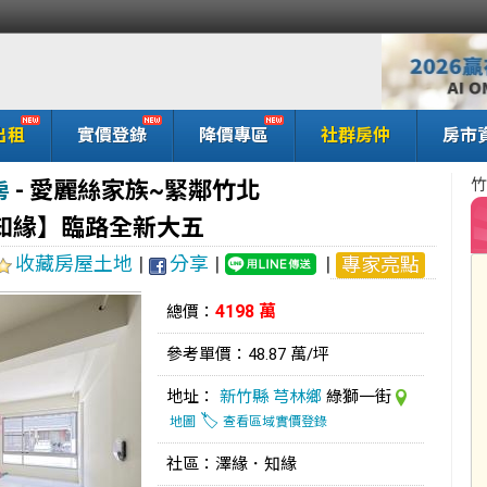
出租
實價登錄
降價專區
社群房仲
房市
竹
-
愛麗絲家族~緊鄰竹北
房
知緣】臨路全新大五
收藏房屋土地
|
分享
|
|
專家亮點
4198 萬
總價：
參考單價：48.87 萬/坪
地址：
新竹縣
芎林鄉
綠獅一街
🏷️
地圖
查看區域實價登錄
社區：澤緣．知緣