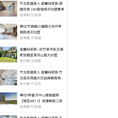
竹北買屋達人 愛麗絲家族 御
國帝景 24H管理透天別墅雙車
苗栗縣 竹南鎮
專任!竹興國小邊間大地坪孝
親房透天別墅
苗栗縣 竹南鎮
愛麗絲家族~近竹東市區北埔
老街觀星賞月山居大別墅
新竹縣 北埔鄉
竹北買屋達人 愛麗絲家族 竹
北遠百商圈大任經典朝南角間
幸福宅
新竹縣 竹北市
專任!降!藝文中心運動館旁
【捷笙ART+】高樓朝南三房
苗栗縣 竹南鎮