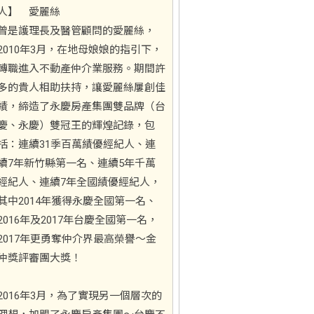
人】 愛麗絲
曾是護理長及醫管顧問的愛麗絲，
2010年3月，在地母娘娘的指引下，
轉職進入不動產仲介業服務。期間許
多的貴人相助扶持，讓愛麗絲屢創佳
績，締造了永慶房產集團雙品牌（台
慶、永慶）雙冠王的輝煌記錄，包
括：連續31季百萬績優經紀人、連
續7年新竹縣第一名、連續5年千萬
經紀人、連續7年全國績優經紀人，
其中2014年獲得永慶全國第一名、
2016年及2017年台慶全國第一名，
2017年更勇奪仲介界最高榮譽～金
仲獎評審團大獎！
2016年3月，為了實現另一個層次的