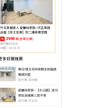
竹北買屋達人 愛麗絲家族~中正東路
店面【帝王至尊】附二樓商業空間
2998
萬(含車位價)
售
新竹縣竹北市
坪數：50.95 坪
更多好屋推薦
專任!璞玉芎林綠獅全新臨路
電梯別墅
新竹縣 芎林鄉
愛麗絲家族~【水公園】成功
學區高樓美三房平車
新竹縣 竹北市