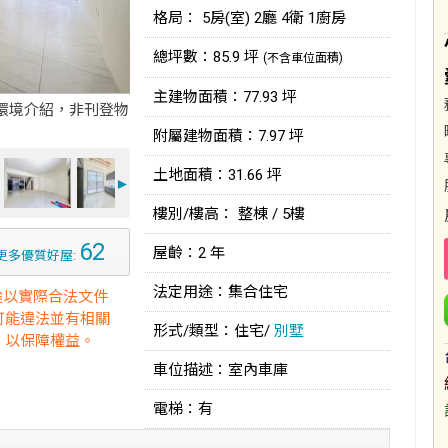
格局： 5房(室) 2廳 4衛 1廚房
總坪數：85.9 坪
(不含車位面積)
主建物面積：77.93 坪
環境介紹，非刊登物
附屬建物面積：7.97 坪
土地面積：31.66 坪
►
樓別/樓高： 整棟 / 5樓
62
屋齡：2 年
更多優質好屋:
法定用途：集合住宅
途以實際合法文件
可能違法並有相關
形式/類型：住宅/
別墅
，以保障權益。
車位描述：室內車庫
電梯：有