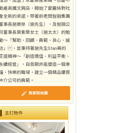
理想，加盟了永慶房產集團～台慶不
動產高鐵文興店，開始了愛麗絲對社
會全新的承諾。帶著前老闆智融集團
董事長施振榮（施先生），及智融公
司董事長葉紫華女士（施太太）的勉
勵～「幫助、回饋、典範、良心、誠
信」 ，並秉持著施先生Stan哥的
王道精神～「創造價值、利益平衡、
永續經營」，自我期許能塑造一個幸
福、快樂的職場，建立一個精品優質
仲介公司的典範。
我家粉絲團
主打物件